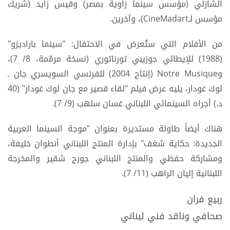
الشازلي (مؤسس سينما زاوية بمصر) وقيس زايد (شريك
مؤسس لـCineMadart)، وآخرين.
من الأفلام التي ستُعرض في الاحتفال: "سينما باراديزو"
(1988) للإيطالي جوزيبي تورناتوري (نسخة مرمّمة، 8/ 7)،
وNotre Musique (إنتاج 2004) للفرنسي السويسري جان ـ
لوك غودار، يليه عرض فيلم "لقاء قصير مع جان لوك غودار" (40
د.) أجراه السينمائي اللبناني غسان سلهب (9/ 7).
هناك أيضاً طاولة مستديرة بعنوان "موجة السينما العربية
الجديدة: حكاية شغف" بإدارة المنتج اللبناني أنطوان خليفة،
ومشاركة حفظي والمنتج اللبناني جورج شقير والمخرجة
اللبنانية إليان الراهب (11/ 7).
ربيع فران
صحافي وناقد فني لبناني