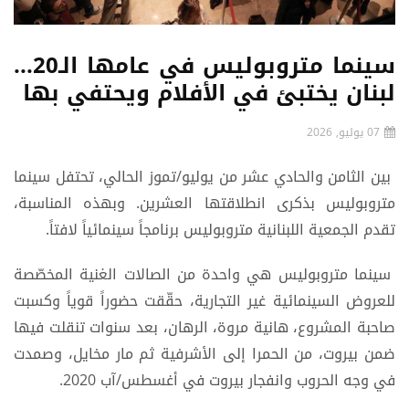
سينما متروبوليس في عامها الـ20...
لبنان يختبئ في الأفلام ويحتفي بها
07 يوليو, 2026
بين الثامن والحادي عشر من يوليو/تموز الحالي، تحتفل سينما
متروبوليس بذكرى انطلاقتها العشرين. وبهذه المناسبة،
تقدم الجمعية اللبنانية متروبوليس برنامجاً سينمائياً لافتاً.
سينما متروبوليس هي واحدة من الصالات الغنية المخصّصة
للعروض السينمائية غير التجارية، حقّقت حضوراً قوياً وكسبت
صاحبة المشروع، هانية مروة، الرهان، بعد سنوات تنقلت فيها
ضمن بيروت، من الحمرا إلى الأشرفية ثم مار مخايل، وصمدت
في وجه الحروب وانفجار بيروت في أغسطس/آب 2020.