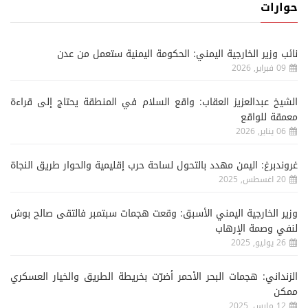
حوارات
نائب وزير الخارجية اليمني: الحكومة اليمنية ستعمل من عدن
09 فبراير, 2026
الشيخ عبدالعزيز العقاب: واقع السلام في المنطقة يحتاج إلى قراءة
معمقة للواقع
06 يناير, 2026
غروندبرغ: اليمن مهدد بالتحول لساحة حرب إقليمية والحوار طريق النجاة
20 اغسطس, 2025
وزير الخارجية اليمني الأسبق: وقعت هجمات سبتمبر فالتقى صالح بوش
لنفي وصمة الإرهاب
26 يوليو, 2025
الزنداني: هجمات البحر الأحمر أضرّت بخريطة الطريق والخيار العسكري
ممكن
12 مارس, 2025