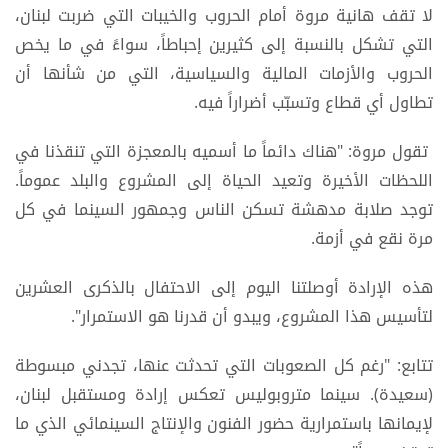
لا تقف هانية مروة أمام الحروب والخيبات التي ضربت لبنان،
التي تشكل بالنسبة إلى كثيرين إحباطاً، سواءً في ما يخص
الحروب والأزمات المالية والسياسية، التي من شأنها أن
تطاول أي قطاع وتسبّب أضراراً فيه.
تقول مروة: "هناك دائماً ما أسميه بالمعجزة التي تنقذنا في
اللحظات الأخيرة وتعيد الحياة إلى المشروع والبلد عموماً.
توجد صلابة مدهشة تسكن الناس وجمهور السينما في كل
مرة نقع في أزمة.
هذه الإرادة أوصلتنا اليوم إلى الاحتفال بالذكرى العشرين
لتأسيس هذا المشروع، ويبدو أن قدرنا هو الاستمرار".
تتابع: "رغم كل الصعوبات التي تحدثت عنها، تجدني مبسوطة
(سعيدة). سينما متروبوليس تعكس إرادة ومستقبل لبنان،
لإيمانها باستمرارية حضور الفنون والإنتاج السينمائي الذي ما