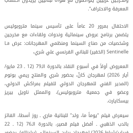
ومخرجين غربيين يتواصلون مع هواة لبنانيين يريدون اكتساب
المعرفة والاحتراف".
الاحتفال بمرور 20 عاماً على تأسيس سينما متروبوليس
يتضمن برنامج عروض سينمائية وندوات ولقاءات مع مخرجين
وشخصيات من صناع السينما ومنظمي المهرجانات: عرض La
Sentinelle (الخفير) للبناني الفرنسي علي شري،
المعروض أولاً في أسبوع النقاد بالدورة الـ79 (12 ـ 23 مايو/
أيار 2026) لمهرجان كانّ، بحضور شري والمنتج ريمي بونوم
(المدير الفني للمهرجان الدولي للفيلم بمراكش الدولي،
وعضو في جمعية متروبوليس)، والممثل ناويل بيريز
بيسكايارت.
سيعرض فيلم "يوماً ما، ولد" للبنانية ماري ـ روز أسطا، الفائز
بالدب الذهبي ـ أفضل فيلم قصير، بالدورة الـ76 (12 ـ 22
فبراير/شباط 2026) لمهرجان برلين السينمائي (برليناله)، بحضور