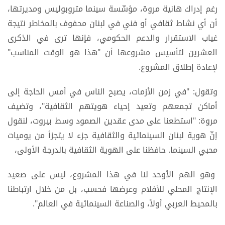
رغم إدراك هانية مروة، مؤسِّسة سينما متروبوليس ومديرتها،
أن أي نشاط ثقافي أو فني في لبنان محفوف بالمخاطر نتيجة
غياب الاستقرار والدعم الحكومي، فإنها ترى في الذكرى
العشرين لتأسيس مشروعها أن "هذا هو الوقت المناسب"
لإعادة إطلاق المشروع.
وتقول: "في زمن الأزمات، يصبح الناس في أمس الحاجة إلى
أماكن تجمعهم وتعيد إحياء هويتهم الثقافية"، وتضيف
مروة: "استطعنا على مدى عقدين الصمود وسط بيروت، لنقول
إنّ هوية لبنان السينمائية والثقافية جزء لا يتجزأ من يوميات
محبي السينما. حافظنا على الهوية الثقافية بالدرجة الأولى،
وهو الهم الأوحد لنا في هذا المشروع، ليس على صعيد
الإنتاج المحلي للأفلام وعرضها فحسب، بل من خلال ارتباطنا
بالمحيط العربي أولاً، والصناعة السينمائية في العالم".