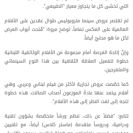
التي تخشى كل ما يتجاوز معيار "الطبيعي".
لم تقتصر عروض سينما متروبوليس طوال عقدين على الأفلام
العالمية على العكس تماماً، توضح مروة: "فُتحت أبواب العرض
لكل ما هو محليّ أيضاً.
وإنّ إتاحة الفرصة أمام مجموعة من الأفلام الوثائقية اللبنانية
خطوة لتفعيل العلاقة الثقافية بين هذا النوع السينمائي
والمتفرجين،
كما خصّصت عروض تجارية لأكثر من فيلم لبناني وعربي. وهي
أفلام يبتعد عنها عادةً الموزعون أصحاب الصالات. هذه خطوة
تتجه إلى لفت النظر إلى هذه الأفلام".
تتابع: "فضلاً عن ذلك، ننظم ورشاً متخصّصة بشؤون تقنية
ودرامية، ودروساً متقدمة (ماستر كلاس) أيضاً، مع تقنيين