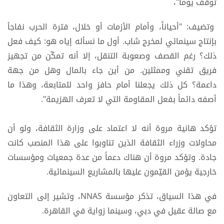
توقف يوماً"،
وتضيف: "أحياناً، وأمام الأزمات أو خلال، فترة الحرب نفاجأ
بإنتاج سينمائي لمخرج شاب. أول ما نسأله إياه هو: كيف فعل
ذلك؟ رغم القصف وصعوبة التنقل، إلا أنه تمكّن من تجهيز
فريق تقني وممثلين. من أين جاء بالمال وهل من جهة
داعمة؟ كل ذلك يجعلنا أمام حافز واحد للمتابعة، وهذا ما
أصفه دائماً بفعل المقاومة التي لا تعرف الهزيمة".
تؤكد هانية مروة أنه لا اعتماد على وزارة الثقافة، ولو أن
محاولات وزراء الثقافة الذين تناوبوا على هذا المنصب كانت
جادة. وتؤكد مروة أن هناك دعماً من عدة جمعيات ومؤسسات
خارجية يؤمن القيّمون عليها بالمشاريع السينمائية.
في هذا السياق، تذكر مؤسسة NNAS، وتشير إلى التعاون
مع صالة عقيل في دبي، وسينما زواية في القاهرة.