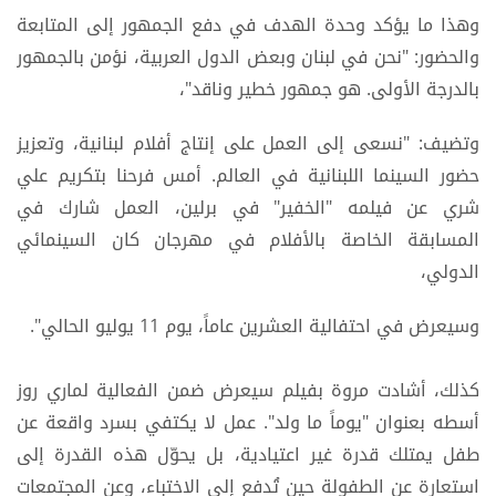
وهذا ما يؤكد وحدة الهدف في دفع الجمهور إلى المتابعة
والحضور: "نحن في لبنان وبعض الدول العربية، نؤمن بالجمهور
بالدرجة الأولى. هو جمهور خطير وناقد"،
وتضيف: "نسعى إلى العمل على إنتاج أفلام لبنانية، وتعزيز
حضور السينما اللبنانية في العالم. أمس فرحنا بتكريم علي
شري عن فيلمه "الخفير" في برلين، العمل شارك في
المسابقة الخاصة بالأفلام في مهرجان كان السينمائي
الدولي،
وسيعرض في احتفالية العشرين عاماً، يوم 11 يوليو الحالي".
كذلك، أشادت مروة بفيلم سيعرض ضمن الفعالية لماري روز
أسطه بعنوان "يوماً ما ولد". عمل لا يكتفي بسرد واقعة عن
طفل يمتلك قدرة غير اعتيادية، بل يحوّل هذه القدرة إلى
استعارة عن الطفولة حين تُدفع إلى الاختباء، وعن المجتمعات