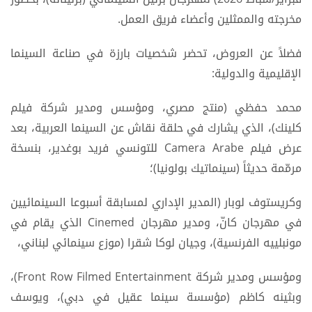
مخرجته والممثلين وأعضاء فريق العمل.
فضلاً عن العروض، تحضر شخصيات بارزة في صناعة السينما
الإقليمية والدولية:
محمد حفظي (منتج مصري، ومؤسس ومدير شركة فيلم
كلينك)، الذي يشارك في حلقة نقاش عن السينما العربية، بعد
عرض فيلم Camera Arabe للتونسي فريد بوغدير، بنسخة
مرمّمة حديثاً (سينماتيك بولونيا)؛
وكريستوف لوبار (المدير الإداري لمسابقة أسبوعا السينمائيين
في مهرجان كانّ، ومدير مهرجان Cinemed الذي يقام في
مونبلييه الفرنسية)، وجيان لوكا شقرا (موزع سينمائي لبناني،
ومؤسس ومدير شركة Front Row Filmed Entertainment)،
وبثينه كاظم (مؤسسة سينما عقيل في دبي)، ويوسف