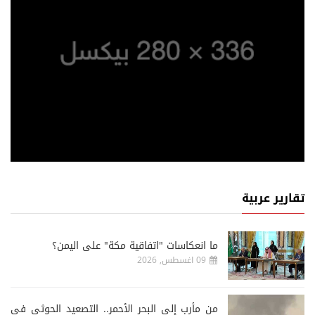
تقارير عربية
ما انعكاسات "اتفاقية مكة" على اليمن؟
09 اغسطس, 2026
من مأرب إلى البحر الأحمر.. التصعيد الحوثي في