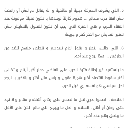
اللي
يشوف
المعركة
دينية
أو
طائفية
و
انة
يقاتل
دواعش
أو
رافضة
5.
مش
انها
حرب
مصالح
هذوم
كارثة
لوحدها
با
تكون
قنبلة
موقوتة
عند
...
انتهاء
الحرب
و
هي
الفترة
التي
يجب
أن
تكون
للقبول
بالتعايش
مش
تعتبر
التعايش
مع
الاخر
كفر
و
جريمة
اللي
جالس
ينظر
و
يقول
لازم
نبيدهم
و
نتخلص
منهم
للأبد
من
6.
الطرفين
هذا
يروح
عند
أمه
.
...
ما
بنستفيد
غير
إطالة
فترة
الحرب
على
الفاضي
دمار
أكبر
أيتام
و
ثكالى
أكثر
سقوط
اقتصاد
أكبر
هجرة
عقول
و
راس
مال
أكثر
و
بالاخير
با
نرجع
لحل
سياسي
هو
نفسه
زي
قبل
الحرب
.
الخلاصة
اصحوا
بدري
قبل
ما
نصحى
على
ركام،
أشلاء
و
مقابر
و
لا
نجد
..
حتى
وطن
أو
أهل
السلام
و
الحل
ما
بيرجع
اللي
ماتوا
لكن
على
الأقل
.
ما
بيلحق
بهم
عدد
أكبر
.