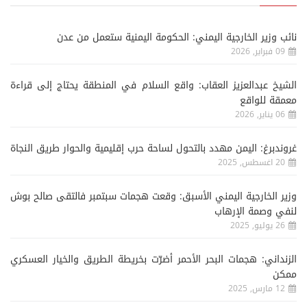
نائب وزير الخارجية اليمني: الحكومة اليمنية ستعمل من عدن
09 فبراير, 2026
الشيخ عبدالعزيز العقاب: واقع السلام في المنطقة يحتاج إلى قراءة
معمقة للواقع
06 يناير, 2026
غروندبرغ: اليمن مهدد بالتحول لساحة حرب إقليمية والحوار طريق النجاة
20 اغسطس, 2025
وزير الخارجية اليمني الأسبق: وقعت هجمات سبتمبر فالتقى صالح بوش
لنفي وصمة الإرهاب
26 يوليو, 2025
الزنداني: هجمات البحر الأحمر أضرّت بخريطة الطريق والخيار العسكري
ممكن
12 مارس, 2025