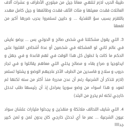
طيبة
الحرب
لازم
تنتهي
معانا
جيل
من
مبتوري
الأطراف
و
عشرات
آلاف
العائلات
فقدت
معيلها
و
مئات
الألف
فقدت
وظائفها
و
جيل
كامل
مهدد
بالتقزم
بسبب
سؤ
التغذية
و
حابين
تستمروا
بحرب
ضررها
أكبر
من
...
نفعها
اللي
يقول
مشكلتنا
في
شخص
صالح
و
الحوثي
بس
برضو
عايش
...
3.
في
عالم
ثاني
لو
المشكله
في
شخصين
أو
عدة
أشخاص
انقلبوا
على
الحكم
ما
كانت
با
تطول
كل
هذا
الوقت
في
لهم
قاعدة
و
في
جهل
و
ايدلوجيا
و
صراع
بقاء
و
مصالح
يخلي
اللي
معاهم
يقاتلوا
و
في
تجار
حروب
و
سلاح
و
فاسدين
من
الطرف
الآخر
عاجبهم
الوضع
و
يشتوا
تستمر
لازم
نتذكر
أن
الشرعية
رغم
أن
عدن
محررة
منذ
أكثر
من
سنه
لكنها
لم
(
تعود
و
هذا
اسواء
من
وضع
سوريا
بمراحل
إذ
أن
رئيسها
طلب
تدخل
خارجي
لكنه
لم
يخرج
من
البلد
)
اللي
شايف
التحالف
ملائكة
و
منقذين
و
يجدلوا
مليارات
علشان
سواد
4.
عيون
الشرعية
عمر
ما
أي
تدخل
خارجي
كان
بدون
ثمن
و
ثمن
كبير
...
جداااا