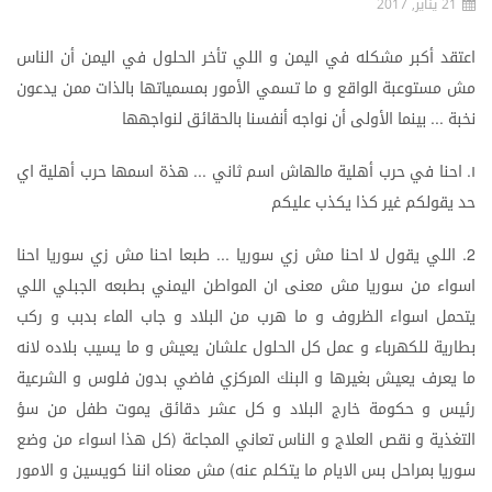
21 يناير, 2017
اعتقد
أكبر
مشكله
في
اليمن
و
اللي
تأخر
الحلول
في
اليمن
أن
الناس
مش
مستوعبة
الواقع
و
ما
تسمي
الأمور
بمسمياتها
بالذات
ممن
يدعون
نخبة
بينما
الأولى
أن
نواجه
أنفسنا
بالحقائق
لنواجهها
...
١
احنا
في
حرب
أهلية
مالهاش
اسم
ثاني
هذة
اسمها
حرب
أهلية
اي
...
.
حد
يقولكم
غير
كذا
يكذب
عليكم
اللي
يقول
لا
احنا
مش
زي
سوريا
طبعا
احنا
مش
زي
سوريا
احنا
...
2.
اسواء
من
سوريا
مش
معنى
ان
المواطن
اليمني
بطبعه
الجبلي
اللي
يتحمل
اسواء
الظروف
و
ما
هرب
من
البلاد
و
جاب
الماء
بدبب
و
ركب
بطارية
للكهرباء
و
عمل
كل
الحلول
علشان
يعيش
و
ما
يسيب
بلاده
لانه
ما
يعرف
يعيش
بغيرها
و
البنك
المركزي
فاضي
بدون
فلوس
و
الشرعية
رئيس
و
حكومة
خارج
البلاد
و
كل
عشر
دقائق
يموت
طفل
من
سؤ
التغذية
و
نقص
العلاج
و
الناس
تعاني
المجاعة
كل
هذا
اسواء
من
وضع
(
سوريا
بمراحل
بس
الايام
ما
يتكلم
عنه
مش
معناه
اننا
كويسين
و
الامور
)