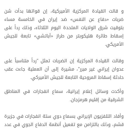
و ​قالت القيادة المركزية الأميركية، إن ‌قواتها ‌بدأت ​شن
‌ضربات «دفاع ⁠عن ​النفس» ضد ⁠إيران في الخامسة ⁠مساء
‌بتوقيت ‌شرق ​الولايات ‌المتحدة اليوم ‌الثلاثاء، وذلك رداً ‌على
إسقاط طائرة ⁠هليكوبتر من ⁠طراز «أباتشي» تابعة للجيش
الأمريكي.
وقالت القيادة المركزية إن الضربات تمثل "رداً متناسباً على
عدوان إيراني غير مبرر"، مشيرة إلى أن العملية جاءت عقب
حادثة إسقاط المروحية التابعة للجيش الأميركي.
وأكدت وسائل إعلام إيرانية، سماع ‌انفجارات ​في ‌المناطق
⁠الشرقية ​من إقليم هرمزجان.
وأفاد التلفزيون الإيراني بسماع دوي ستة انفجارات في جزيرة
قشم، وذلك بالتزامن مع تفعيل أنظمة الدفاع الجوي في عدد