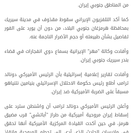
من المناطق جنوبي إيران.
كما أكد التلفزيون الإيراني سقوط مقذوف في مدينة سيريك
بمحافظة هرمزغان جنوبي البلاد، من دون أن يورد على الفور
تفاصيل بشأن طبيعته أو حجم الأضرار الناجمة عنه.
وأفادت وكالة "مهر" الإيرانية بسماع دوي انفجارات في قضاء
بندر سيريك جنوبي إيران.
وأفادت تقارير إعلامية إسرائيلية بأن الرئيس الأميركي دونالد
ترامب أطلع رئيس حكومة الاحتلال الإسرائيلي بنيامين نتنياهو
مسبقاً على الضربة الأميركية ضد إيران.
وأعلن الرئيس الأميركي دونالد ترامب أن واشنطن سترد على
إسقاط إيران مروحية أميركية من طراز "أباتشي" قرب مضيق
هرمز، في حين أكدت القيادة المركزية الأميركية أنها تحقق
في ملابسات الحادث الذي أدى إلى تحطم المروحية وإنقاذ