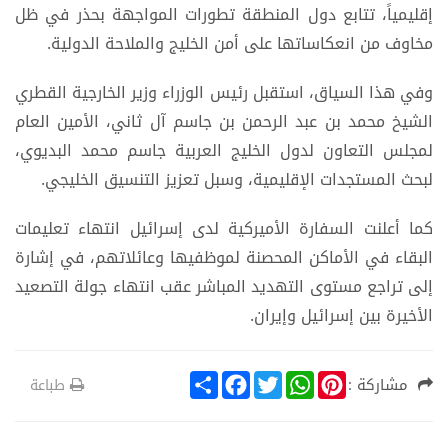
إقليمياً، تتابع دول المنطقة تطورات المواجهة بحذر في ظل
مخاوف من انعكاساتها على أمن الخليج والملاحة الدولية.
وفي هذا السياق، استقبل رئيس الوزراء وزير الخارجية القطري
الشيخ محمد بن عبد الرحمن بن جاسم آل ثاني، الأمين العام
لمجلس التعاون لدول الخليج العربية جاسم محمد البديوي،
لبحث المستجدات الإقليمية، وسبل تعزيز التنسيق الخليجي.
كما أعلنت السفارة الأميركية لدى إسرائيل انتهاء تعليمات
البقاء في الأماكن المحصنة لموظفيها وعائلاتهم، في إشارة
إلى تراجع مستوى التهديد المباشر عقب انتهاء جولة التصعيد
الأخيرة بين إسرائيل وإيران.
S
F
T
W
P
مشاركة :
طباعة
h
a
w
h
i
a
c
i
a
n
r
e
t
t
t
e
b
t
s
e