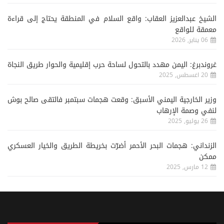
الشيخ عبدالعزيز العقاب: واقع السلام في المنطقة يحتاج إلى قراءة
معمقة للواقع
06 يناير, 2026
غروندبرغ: اليمن مهدد بالتحول لساحة حرب إقليمية والحوار طريق النجاة
20 اغسطس, 2025
وزير الخارجية اليمني الأسبق: وقعت هجمات سبتمبر فالتقى صالح بوش
لنفي وصمة الإرهاب
26 يوليو, 2025
الزنداني: هجمات البحر الأحمر أضرّت بخريطة الطريق والخيار العسكري
ممكن
12 مارس, 2025