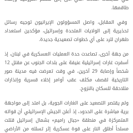
طاقمها.
وفي المقابل، واصل المسؤولون الإيرانيون توجيه رسائل
تحذيرية إلى الولايات المتحدة وإسرائيل، مؤكدين استعداد
طهران للرد على أي خطوات تصعيدية جديدة.
من جهة أخرى، تصاعدت حدة العمليات العسكرية في لبنان، إذ
أسفرت غارات إسرائيلية عنيفة على بلدات الجنوب عن مقتل 12
شخصاً وإصابة 29 آخرين، في وقت تعرضت فيه مدينة صور
التاريخية لقصف مكثف عقب أوامر إخلاء قسرية وإنذارات
متلاحقة للسكان بالنزوح.
ولم يقتصر التصعيد على الغارات الجوية، بل امتد إلى مواجهة
برية مباشرة على الحدود، إذ أعلن الجيش الإسرائيلي أن قواته
المتمركزة في منطقة «جبال راميم» بشمال إسرائيل قتلت
مسلحاً أطلق النار على قوة عسكرية إثر تسلله من الأراضي