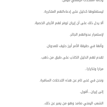
وكأنه
المتحدث
الرسمي
لليمن
ليستغلوها
كدليل
على
إدعاءاتهم
المتكررة
.
ألا
يدل
ذلك
على
أن
إيران
توفر
لهم
الأرض
الخصبة
.
لإستمرار
عدوانهم
الجائر
.
وأنها
في
حقيقة
الأمر
أبرز
حليف
للعدوان
.
تقدم
لهم
الدليل
الكاذب
على
طبق
من
ذهب
.
مرارا
وتكرارا
..
ونحن
في
غنى
تام
عن
هذه
التدخلات
السافرة
.
إلى
إيران
أقول
.
...
الشعب
اليمني
صامد
وهو
من
يعبر
عن
ذلك
.