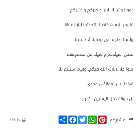
دعونا
وشأننا
لانريد
خيركم
ولاشركم
.
..
فاليمن
ليست
قاصرا
لتتحدثوا
نيابة
عنها
.
ولسنا
بحاجة
إلى
وصاية
أحد
علينا
.
فنحن
أسيادكم
وأسياد
من
تخدمونهم
.
حلوا
عنا
لابارك
الله
فيكم
وفيما
سببتم
لنا
.
..
فهذا
ليس
موقفي
وحدي
.
بل
موقف
كل
اليمنيين
الأحرار
S
F
T
W
P
مشاركة :
طباعة
h
a
w
h
i
a
c
i
a
n
r
e
t
t
t
e
b
t
s
e