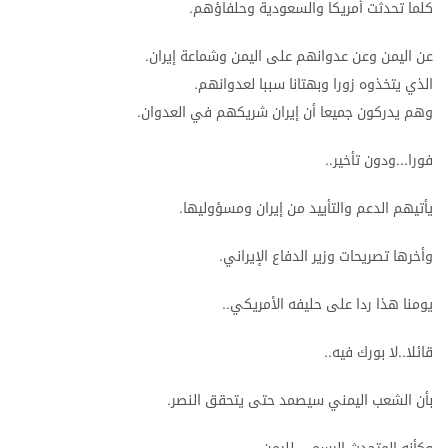
كلما
تحدثت
أمريكا
والسعودية
وحلفاؤهم
.
عن
اليمن
وعن
عدوانهم
على
اليمن
وشماعة
إيران
.
الذي
يتخذوه
زورا
وبهتانا
سببا
لعدوانهم
.
وهم
يدركون
جميعا
أن
إيران
شريكهم
في
العدوان
.
فورا
ودون
تأخير
..
...
يأتيهم
الدعم
والتأييد
من
إيران
ومسؤوليها
.
وأخرها
تصريحات
وزير
الدفاع
الإيراني
.
يومنا
هذا
ردا
على
حليفه
الأمريكي
..
قائلا
لا
بورك
فيه
..
..
بأن
الشعب
اليمني
سيصمد
حتى
يتحقق
النصر
.
.