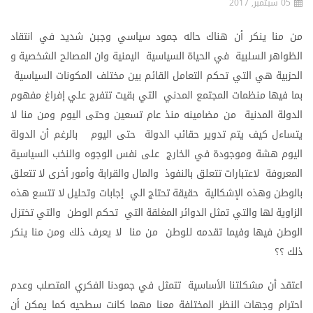
05 سبتمبر, 2017
من
منا
ينكر
أن
هناك
حاله
جمود
سياسي
وجبن
شديد
في
انتقاد
الظواهر
السلبية
في
الحياة
السياسية
اليمنية
وان
المصالح
الشخصية
و
الحزبية
هي
التي
تحكم
التعامل
القائم
بين
مختلف
المكونات
السياسية
بما
فيها
منظمات
المجتمع
المدني
التي
بقيت
تتفرج
علي
إفراغ
مفهوم
الدولة
المدنية
من
مضامينه
منذ
عام
تسعين
وحتى
اليوم
ومن
منا
لا
يتساءل
كيف
يتم
تدوير
حقائب
الدولة
حتى
اليوم
بالرغم
أن
الدولة
اليوم
هشة
وموجودة
في
الخارج
على
نفس
الوجوه
والنخب
السياسية
المعروفة
لاعتبارات
تتعلق
بالنفوذ
والمال
والقرابة
وأمور
أخرى
لا
تتعلق
بالوطن
وهذه
الإشكالية
حقيقة
تحتاج
الي
إجابات
وتحليل
لا
تتسع
هذه
الزاوية
لها
والتي
تمثل
الدوائر
المغلقة
التي
تحكم
الوطن
والتي
تختزل
الوطن
فيها
وفيما
تقدمه
للوطن
من
منا
لا
يعرف
ذلك
ومن
منا
ينكر
ذلك
؟؟
اعتقد
أن
مشكلتنا
الأساسية
تتمثل
في
جمودنا
الفكري
المتصلب
وعدم
احترام
وجهات
النظر
المختلفة
معنا
مهما
كانت
سطحيه
كما
يمكن
أن