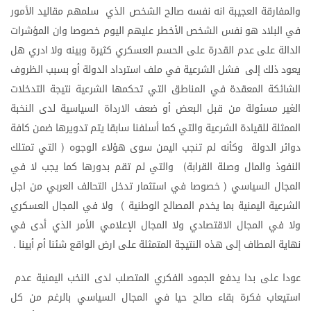
والمفارقة
العجيبة
انه
نفسه
صالح
الشخص
الذي
سلمهم
مقاليد
الأمور
في
البلاد
هو
نفس
الشخص
الأخطر
عليهم
اليوم
خصوصا
وان
المؤشرات
الدالة
على
عدم
القدرة
على
الحسم
العسكري
كثيرة
وبينه
ولا
ادري
هل
يعود
ذلك
إلى
فشل
الشرعية
في
ملف
استرداد
الدولة
أو
بسبب
الظروف
الشائكة
المعقدة
في
المناطق
التي
تحكمها
الشرعية
نتيجة
التدخلات
الغير
مسئولة
من
قبل
البعض
أو
ضعف
الارداة
السياسية
لدى
النخبة
الممثلة
للقيادة
الشرعية
والتي
كما
أسلفنا
سابقا
يتم
تدويرها
ضمن
كافة
دوائر
الدولة
وكأنه
لم
تنجب
اليمن
سوى
هؤلاء
الوجوه
التي
تمتلك
(
النفوذ
والمال
وصلة
القرابة
والتي
لم
تقم
بدورها
كما
يجب
لا
في
)
المجال
السياسي
خصوصا
في
استثمار
تدخل
التحالف
العربي
من
اجل
(
الشرعية
اليمنية
بما
يخدم
المصالح
الوطنية
ولا
في
المجال
العسكري
)
ولا
في
المجال
الاقتصادي
ولا
المجال
الإعلامي
الأمر
الذي
أدى
في
نهاية
المطاف
إلى
هذه
النتيجة
المتمثلة
على
ارض
الواقع
شئنا
أم
أبينا
.
عودا
على
بدا
يدفع
الجمود
الفكري
المتصلب
لدى
النخب
اليمنية
عدم
استيعاب
فكرة
بقاء
صالح
حيا
في
المجال
السياسي
بالرغم
من
كل