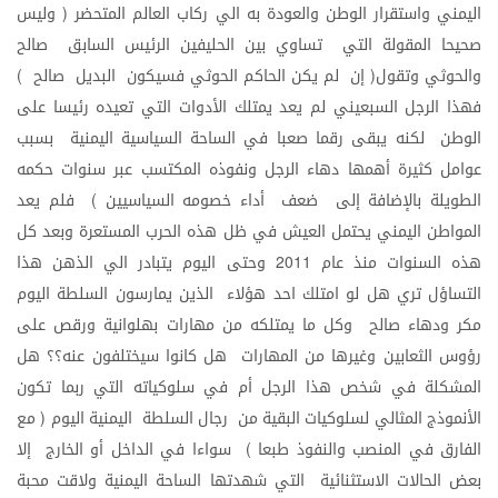
اليمني
واستقرار
الوطن
والعودة
به
الي
ركاب
العالم
المتحضر
وليس
(
صحيحا
المقولة
التي
تساوي
بين
الحليفين
الرئيس
السابق
صالح
والحوثي
وتقول
إن
لم
يكن
الحاكم
الحوثي
فسيكون
البديل
صالح
)
(
فهذا
الرجل
السبعيني
لم
يعد
يمتلك
الأدوات
التي
تعيده
رئيسا
على
الوطن
لكنه
يبقى
رقما
صعبا
في
الساحة
السياسية
اليمنية
بسبب
عوامل
كثيرة
أهمها
دهاء
الرجل
ونفوذه
المكتسب
عبر
سنوات
حكمه
الطويلة
بالإضافة
إلى
ضعف
أداء
خصومه
السياسيين
فلم
يعد
)
المواطن
اليمني
يحتمل
العيش
في
ظل
هذه
الحرب
المستعرة
وبعد
كل
هذه
السنوات
منذ
عام
وحتى
اليوم
يتبادر
الي
الذهن
هذا
2011
التساؤل
تري
هل
لو
امتلك
احد
هؤلاء
الذين
يمارسون
السلطة
اليوم
مكر
ودهاء
صالح
وكل
ما
يمتلكه
من
مهارات
بهلوانية
ورقص
على
رؤوس
الثعابين
وغيرها
من
المهارات
هل
كانوا
سيختلفون
عنه؟؟
هل
المشكلة
في
شخص
هذا
الرجل
أم
في
سلوكياته
التي
ربما
تكون
الأنموذج
المثالي
لسلوكيات
البقية
من
رجال
السلطة
اليمنية
اليوم
مع
(
الفارق
في
المنصب
والنفوذ
طبعا
سواءا
في
الداخل
أو
الخارج
إلا
)
بعض
الحالات
الاستثنائية
التي
شهدتها
الساحة
اليمنية
ولاقت
محبة