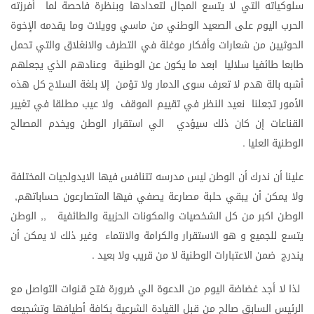
سلوكياته
التي
لا
يتسع
المجال
لتعدادها
وبنظرة
فاحصة
لما
أفرزته
الحرب
اليوم
على
الصعيد
الوطني
من
ماسي
وويلات
وما
يقدمه
الإخوة
الحوثيين
من
شعارات
وأفكار
موغلة
في
التطرف
والانغلاق
والتي
تحمل
طابعا
طائفيا
سلاليا
ابعد
ما
يكون
عن
الوطنية
وعنادهم
الذي
يجعلهم
أشبه
بالة
هدم
لا
تعرف
سوى
الدمار
ولا
تؤمن
إلا
بلغة
السلاح
كل
هذه
الأمور
تجعلنا
نعيد
النظر
في
تقييم
الموقف
ولا
عيب
مطلقا
في
تغيير
القناعات
إن
كان
ذلك
سيؤدي
الي
استقرار
الوطن
ويخدم
المصالح
الوطنية
العليا
.
علينا
أن
ندرك
أن
الوطن
ليس
مدرسه
تتنافس
فيها
الايدولجيات
المختلفة
ولا
يمكن
أن
يبقي
حلبة
مصارعة
يصفي
فيها
المتصارعون
حساباتهم
,
الوطن
اكبر
من
كل
الشخصيات
والمكونات
الحزبية
والطائفية
الوطن
,,
يتسع
للجميع
و
هو
الاستقرار
والكرامة
والانتماء
وغير
ذلك
لا
يمكن
أن
يندرج
ضمن
الاعتبارات
الوطنية
لا
من
قريب
ولا
بعيد
.
لذا
لا
أجد
غضاضة
اليوم
من
الدعوة
الي
ضرورة
فتح
قنوات
التواصل
مع
الرئيس
السابق
صالح
من
قبل
القيادة
الشرعية
بكافة
أطيافها
وتشجيعه