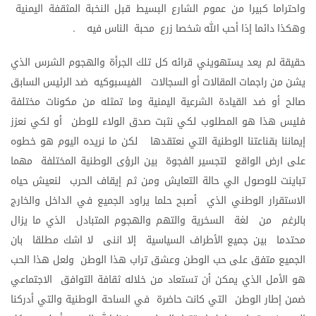
واحتراما
كبيرا
من
عموم
الشارع
البسيط
قبل
النخبة
المثقفة
اليمنية
وهكذا
دائما
إذا
أحب
الله
شخصا
زرع
محبة
الناس
فيه
.
حقيقة
لم
يعد
يستهويني
قرائه
كل
تلك
الجرأة
والهجوم
الشرس
الذي
يشن
من
راجمات
المقالات
أو
السجالات
الفيسبوكيه
ضد
الرئيس
السابق
صالح
أو
ضد
القيادة
الشرعية
اليمنية
وما
تمثله
من
مكونات
مختلفة
فليس
هذا
هو
المطلوب
لكي
نثبت
صدق
الولاء
للوطن
أو
لكي
نعزز
إيماننا
بقناعتنا
الوطنية
التي
نعتقدها
لكن
ما
نريده
اليوم
هو
خطوه
على
ارض
الواقع
لتجسير
الفجوة
بين
الرؤى
الوطنية
المختلفة
مهما
تباينت
للوصول
الي
حالة
التعايش
ومن
ثم
إيقاف
الحرب
لنعيش
حياه
الاستقرار
الوطني
الذي
أصبح
حلما
يراود
الجميع
في
الداخل
والخارج
بالرغم
من
لغة
السخرية
والتهم
والهجوم
المتبادل
الذي
ما
يزال
محتدما
بين
جميع
الأطراف
السياسية
إلا
اننى
لا
اشك
مطلقا
بان
الجميع
متفق
على
حب
الوطن
وعشق
تراب
هذا
الوطن
ولعل
هذا
الحب
هو
الأمل
الذي
يمكن
أن
تستعاد
من
خلاله
ثقافة
التوافق
الاجتماعي
ضمن
إطار
الوطن
التي
كانت
حاضرة
في
الساحة
الوطنية
والتي
أدركنا