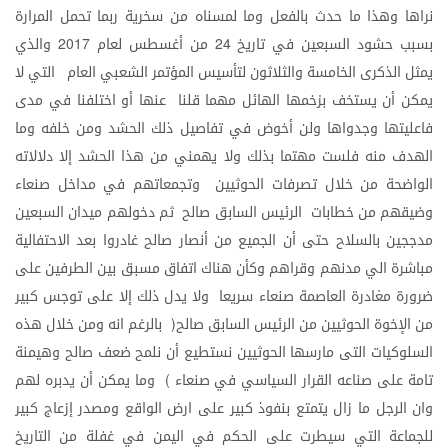
نراها
وهذا
ما
حدث
بالفعل
وما
لمسناه
من
سخرية
ربما
تحمل
المرارة
بسبب
حشود
السبعين
في
تاريخ
من
أغسطس
لعام
والذي
2017
24
يمثل
الذكرى
الخامسة
والثلاثون
لتأسيس
المؤتمر
الشعبي
العام
التي
لا
يمكن
أن
يستخف
بزخمها
الهائل
مهما
قلنا
عنها
أو
اختلفنا
في
مدى
فاعليتها
وجدواها
ولن
أخوض
في
تفاصيل
ذلك
الحشد
ومن
خلفه
وما
الهدف
منه
فلست
مهتما
بذلك
ولا
يهمني
من
هذا
الحشد
إلا
دلالاته
الواضحة
من
خلال
تصرفات
الحوثيين
وتجمعاتهم
في
مداخل
صنعاء
وضيقهم
من
خطابات
الرئيس
السابق
صالح
ثم
دخولهم
ميدان
السبعين
مدججين
بالسلاح
حتى
أن
الجميع
من
أنصار
صالح
غادروا
بعد
الاحتفالية
مباشرة
الي
مدنهم
وقراهم
وكأن
هناك
اتفاق
مسبق
بين
الطرفين
على
ضرورة
مغادرة
العاصمة
صنعاء
سريعا
ولا
يدل
ذلك
إلا
على
توجس
كبير
من
الإخوة
الحوثيين
من
الرئيس
السابق
صالح
بالرغم
انه
ومن
خلال
هذه
(
السلوكيات
التى
مارسها
الحوثيين
نستطيع
أن
نلمح
ضعف
صالح
وهيمنة
تامة
على
صناعه
القرار
السياسي
في
صنعاء
وما
يمكن
أن
يدبره
لهم
)
وان
الرجل
ما
زال
يتمتع
بنفوذ
كبير
على
ارض
الواقع
ومصدر
إزعاج
كبير
للجماعة
التي
سيطرت
على
الحكم
في
اليمن
في
غفلة
من
التاريخ