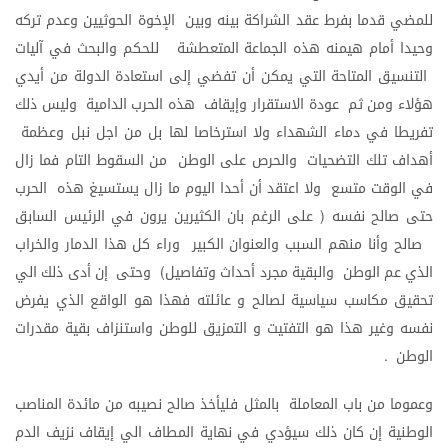
للمضي
قدما
بفرط
عقد
الشراكة
بينه
وبين
الإخوة
الحوثيين
وعدم
تركه
وحيدا
أمام
هيمنه
هذه
الجماعة
المتعطشة
للحكم
والبحث
في
آليات
التنسيق
المتاحة
التي
يمكن
أن
تفضي
إلى
استعادة
الدولة
من
أيدي
هؤلاء
ومن
ثم
عودة
الاستقرار
وإيقاف
هذه
الحرب
الدامية
وليس
ذلك
تفريطا
في
دماء
الشهداء
ولا
استرخاصا
لها
بل
من
اجل
نبل
وعظمة
أهداف
تلك
التضحيات
والحرص
على
الوطن
من
السقوط
التام
فما
زال
في
الوقت
متسع
ولا
اعتقد
أن
أحدا
اليوم
ما
زال
يستسيغ
هذه
الحرب
حتى
صالح
نفسه
على
الرغم
بان
الكثيرين
يرون
في
الرئيس
السابق
(
صالح
وأنا
منهم
السبب
والعنوان
الكبير
وراء
كل
هذا
الدمار
والخراب
الذي
عم
الوطن
والبقية
مجرد
أحداث
وتفاصيل
وحتى
إن
أدى
ذلك
الي
)
تحقيق
مكاسب
سياسية
لصالح
و
عائلته
فهذا
هو
الواقع
الذي
يفرض
نفسه
وغير
هذا
هو
التفتيت
و
التمزيق
للوطن
واستنزاف
بقية
مقدرات
الوطن
.
وعموما
من
باب
المعاملة
بالمثل
فليأخذ
صالح
نصيبه
من
مائدة
المناصب
الوطنية
إن
كان
ذلك
سيؤدي
في
نهاية
المطاف
الي
إيقاف
نزيف
الدم