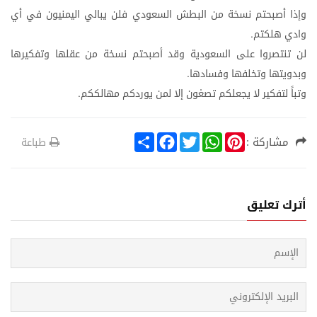
وإذا
أصبحتم
نسخة
من
البطش
السعودي
فلن
يبالي
اليمنيون
في
أي
وادي
هلكتم
.
لن
تنتصروا
على
السعودية
وقد
أصبحتم
نسخة
من
عقلها
وتفكيرها
وبدويتها
وتخلفها
وفسادها
.
وتباً
لتفكير
لا
يجعلكم
تصغون
إلا
لمن
يوردكم
مهالككم
.
S
F
T
W
P
مشاركة :
طباعة
h
a
w
h
i
a
c
i
a
n
r
e
t
t
t
e
b
t
s
e
o
e
A
r
أترك تعليق
o
r
p
e
k
p
s
t