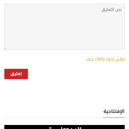
تبقى لديك (
300
) حرف
الإفتتاحية