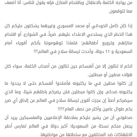
من
يواجه
الكلمة
بالاعتقال
وباقتحام
المنازل
فإنه
يقول
للناس
أنا
أضعف
:
مما
تتوقعون
.
إذا
كان
كامل
الخوداني
أو
محمد
المسوري
وغيرهما
يشكلون
عليكم
كل
هذا
الخطر
الذي
يستدعي
الاعتداء
عليهم،
ضرباً،
في
الشوارع،
أو
اقتحام
منازلهم
وترويع
أطفالهم؛
فلماذا
توهوموننا
بأنكم
أقوياء
أمام
السعودية
و
دولة،
وأحدث
ترسانة
سلاح
في
العالم؟
!!
11
انكم
لا
تنالون
إلا
من
أنفسكم
حين
تنالون
من
أصحاب
الكلمة،
سواء
كان
هؤلاء
محقين
أو
مبطلين
.
إن
كانوا
محقين
في
ما
يكتبونه
فأصلحوا
أنفسكم
حتى
لا
يجدوا
ما
يكتبونه
ضدكم،
وإن
كانوا
مبطلين
فلن
يضركم
باطلهم
شيئا،
وما
الذي
سيضركم
أصلاً
إن
عجزت
أقوى
ترسانة
سلاح
في
العالم
عن
إلحاق
أي
ضرر
بكم
طوال
عامين
وأكثر
من
نصف
العام؟
!!!!
صدقوني
أن
من
يشير
عليكم
بملاحقة
الإعلاميين
والمفسبكين
يريد
أن
يجعل
منكم
نسخة
من
السعودية؛
أكبر
دولة
في
العالم
تمارس
أحقر
الانتهاكات
ضد
المختلفين
مع
سلطتها
من
مواطنيها
.