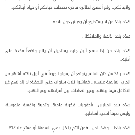
ولأبنائكم
ولم
أصفق
لطائرة
فاجرة
تختطف
حياتكم
أو
حياة
أبنائكم
..
..
هذه
بلادُ
من
لا
يستطيع
أن
يعيش
دون
بلاده
..
هذه
بلاد
الآلهة
والملائكة
..
هذه
بلاد
من
إذا
سمع
أنين
جاره
يستحيل
أن
ينام
واضعاً
مخدة
على
أذنيه
..
هذه
بلادُ
من
كان
العالم
يتوقع
أن
يموتوا
جوعاً
في
أول
ثلاثة
أشهر
من
الحرب
العالمية
عليهم
فعاشوا
ثلاث
سنوات
حتى
اللحظة؛
لا
زاد
لهم
غير
..
التكافل
فيما
بينهم،
وغير
التعاطف
بين
أفرادهم
وعوائلهم
..
هذه
بلاد
الجبارين
بأحفورات
فكرية
علمية،
وتجربة
واقعية
ملموسة،
..
وليس
طبقاً
لمجرد
أساطير
..
هذه
بلادنا
وهذا
نحن
فمن
أنتم
يا
كل
دعيٍ
باسمها
أو
معتدٍ
عليها؟
!
..
..