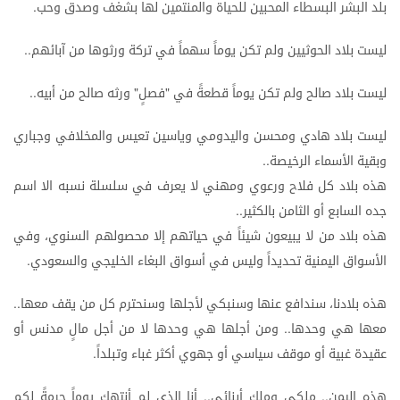
بلد
البشر
البسطاء
المحبين
للحياة
والمنتمين
لها
بشغف
وصدق
وحب
.
ليست
بلاد
الحوثيين
ولم
تكن
يوماً
سهماً
في
تركة
ورثوها
من
آبائهم
..
ليست
بلاد
صالح
ولم
تكن
يوماً
قطعةً
في
فصلٍ
ورثه
صالح
من
أبيه
..
"
"
ليست
بلاد
هادي
ومحسن
واليدومي
وياسين
تعيس
والمخلافي
وجباري
وبقية
الأسماء
الرخيصة
..
هذه
بلاد
كل
فلاح
ورعوي
ومهني
لا
يعرف
في
سلسلة
نسبه
الا
اسم
جده
السابع
أو
الثامن
بالكثير
..
هذه
بلاد
من
لا
يبيعون
شيئاً
في
حياتهم
إلا
محصولهم
السنوي،
وفي
الأسواق
اليمنية
تحديداً
وليس
في
أسواق
البغاء
الخليجي
والسعودي
.
هذه
بلادنا،
سندافع
عنها
وسنبكي
لأجلها
وسنحترم
كل
من
يقف
معها
..
معها
هي
وحدها
ومن
أجلها
هي
وحدها
لا
من
أجل
مالٍ
مدنس
أو
..
عقيدة
غبية
أو
موقف
سياسي
أو
جهوي
أكثر
غباء
وتبلداً
.
هذه
اليمن
ملكي
وملك
أبنائي
أنا
الذي
لم
أنتهك
يوماً
حرمةً
لكم
..
..