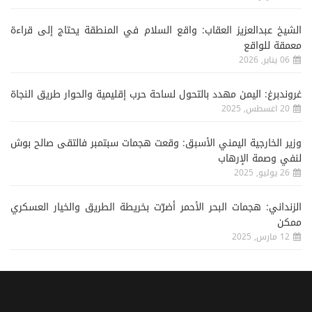
الشيخ عبدالعزيز العقاب: واقع السلام في المنطقة يحتاج إلى قراءة
معمقة للواقع
06 يناير, 2026
غروندبرغ: اليمن مهدد بالتحول لساحة حرب إقليمية والحوار طريق النجاة
20 اغسطس, 2025
وزير الخارجية اليمني الأسبق: وقعت هجمات سبتمبر فالتقى صالح بوش
لنفي وصمة الإرهاب
26 يوليو, 2025
الزنداني: هجمات البحر الأحمر أضرّت بخريطة الطريق والخيار العسكري
ممكن
12 مارس, 2025