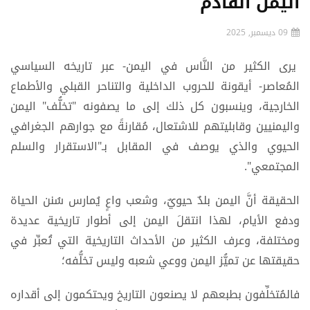
اليمن القادم
09 ديسمبر, 2025
يرى الكثير من النَّاس في اليمن- عبر تاريخه السياسي
المُعاصر- أيقونة للحروب الداخلية والتناحر القبلي والأطماع
الخارجية، وينسبون كل ذلك إلى ما يصفونه "تخلُّف" اليمن
واليمنيين وقابليتهم للاشتعال، مُقارنةً مع جوارهم الجغرافي
الحيوي والذي يوصف في المقابل بـ"الاستقرار والسلم
المجتمعي".
الحقيقة أنَّ اليمن بلدٌ حيويٌ، وشعب واعٍ يُمارس سُنن الحياة
ودفع الأيام، لهذا انتقلَ اليمن إلى أطوار تاريخية عديدة
ومختلفة، وعرف الكثير من الأحداث التاريخية التي تُعبِّر في
حقيقتها عن تميُّز اليمن ووعي شعبه وليس تخلُّفه؛
فالمُتخلِّفون بطبعهم لا يصنعون التاريخ ويحتكمون إلى أقداره