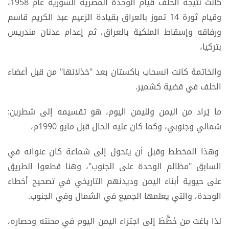
كانت نتيجة الحلف قيام الوحدة المصرية السورية عام 1958،
وقيام ثورة 14 تموز بالعراق بقيادة الزعيم عبد الكريم قاسم
ورفاقه وإسقاط الملكية بالعراق، ثم إعدام عدنان مندريس
بتركيا،
والخاتمة كانت انسحاب باكستان بعد "خذلانها" من قبل أعضاء
الحلف في قضية كشمير.
ما يُراد من اليمن ولليمن اليوم، هو تقسيمه إلى شطرين:
شمالي وجنوبي، وكما كان عليه الحال قبل مايو 1990م،
وهذا المخطط وقبل أن يتحول إلى شماعة كان عنوانه في
السابق "مظالم الوحدة على الجنوب"، وهنا قطعوا الطريق
على حيوية أبناء اليمن وديدنهم التاريخي في تصحيح أخطاء
الوحدة، والتي يعلمها الجميع في الشمال وفي الجنوب.
لذا باغت من خَطَّطَ إلى اجتزاء اليمن اليوم في محنته وحصاره،