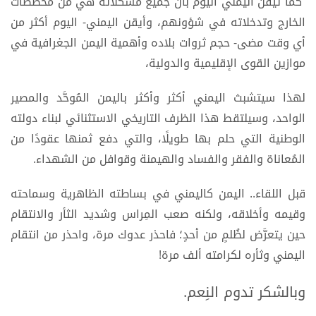
كما تيقَّن اليمني اليوم بأن جميع مشكلاته هي من مخططات
الخارج وتدخلاته في شؤونهم، وأيقن اليمني- اليوم أكثر من
أي وقت مضى- حجم ثروات بلاده وأهمية اليمن الجغرافية في
موازين القوى الإقليمية والدولية،
لهذا سيتشبث اليمني أكثر وأكثر باليمن المُوحَّد والمصير
الواحد، وسيلتقط هذا الظرف التاريخي الاستثنائي لبناء دولته
الوطنية التي حلم بها طويلًا، والتي دفع ثمنها عقودًا من
المُعاناة والفقر والفساد والهيمنة وقوافل من الشهداء.
قبل اللقاء.. اليمن كاليمني في بساطته الظاهرية وسماحته
وقيمه وأخلاقه، ولكنه صعب المِراس وشديد الثأر والانتقام
حين يتعرَّض لظُلمٍ من أحدٍ؛ فاحذر عدوك مرة، واحذر من انتقام
اليمني وثأره لكرامته ألف مرة!
وبالشكر تدوم النِعم.