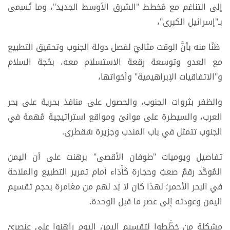
إلى التناغم مع مُخطط "الشرق الأوسط الجديد"، وما تُسمى
بـ"إسرائيل الكبرى"،
ظنًا منه بأنَّ الوقت مثاليٌ لفصل دولة الجنوب وتحقيق التطبيع
مع العدو وتوسعة رقعة الاستسلام معه، بحُجة السلام
و"الاتفاقيات الإبراهيمية" وأخواتها،
والظفر بثروات الجنوب، والحصول على منافذ بحرية على بحر
العرب، والسيطرة على موانئ ومواقع استراتيجية مُهمة في
الجنوب تتمثل في باب المندب وجزيرة سُقطرى.
تفاصيل ويوميات "طوفان الأقصى" برهنت على أن اليمن
المُوحَّد رقمٌ صعبٌ وحجارة كَأْدَاء أمام تمرير التطبيع والملاحة
في البحر الأحمر؛ لهذا كان لا بُد لهم من مغامرة بحجم تقسيم
اليمن وعودته إلى عصر ما قبل الوحدة.
مشكلة من خطَّطوا لتقسيم اليمن اليوم راهنوا على عنصريْ