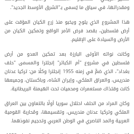
ومقدراتها، في سياق ما يُسمى بـ"الشرق الأوسط الجديد".
هذا المشروع الذي يلوح ويخبو منذ زرع الكيان المؤقت على
أرض فلسطين، بقصد فرض الأمر الواقع وتمكين الكيان من
الأرض والسيادة على الإقليم.
وكانت نواته الأولى البارزة بعد تمكين العدو من أرض
فلسطين في مشروع "أم الكبائر" إنجلترا والمسمى "حلف
بغداد"، الذي ضمَّ في زمنه 1955 إنجلترا وكلًا من: تركيا عدنان
مندريس، والعراق الملكي، وإيران الشاه، وباكستان، وجميعها
كانت وقتذاك مستعمرات ومحميات تحت الهيمنة البريطانية.
وكان المراد من الحلف احتلال سوريا أولًا بالتعاون بين العراق
الملكي وتركيا عدنان مندريس، وتقسيمها، ومُحاربة القومية
العربية والمد الناصري في الوطن العربي وتحجيم نفوذهما.