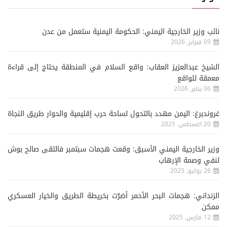
نائب وزير الخارجية اليمني: الحكومة اليمنية ستعمل من عدن
09 فبراير, 2026
الشيخ عبدالعزيز العقاب: واقع السلام في المنطقة يحتاج إلى قراءة
معمقة للواقع
06 يناير, 2026
غروندبرغ: اليمن مهدد بالتحول لساحة حرب إقليمية والحوار طريق النجاة
20 اغسطس, 2025
وزير الخارجية اليمني الأسبق: وقعت هجمات سبتمبر فالتقى صالح بوش
لنفي وصمة الإرهاب
26 يوليو, 2025
الزنداني: هجمات البحر الأحمر أضرّت بخريطة الطريق والخيار العسكري
ممكن
12 مارس, 2025