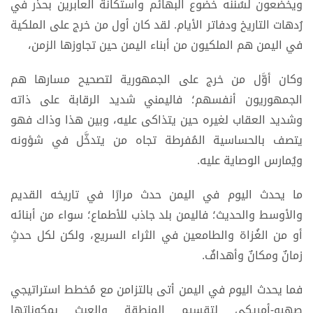
ويخضعون لسُننه خضوع البهائم واستكانة العابرين بحذر في
رُدهات التاريخ ودفاتر الأيام. لقد كان أول من خرج على الملكية
في اليمن هم الملكيون من أبناء اليمن حين تجاوزها الزمن،
وكان أوَّل من خرج على الجمهورية لتصحيح مسارها هم
الجمهوريون أنفسهم؛ فاليمني شديد الرقابة على ذاته
وشديد العقاب لغيره حين يتذاكى عليه، وبين هذا وذاك فهو
يتصف بالحساسية المُفرطة تجاه من يتدخَّل في شؤونه
ويُمارس الوصاية عليه.
ما يحدث اليوم في اليمن حدث مرارًا في تاريخه القديم
والأوسط والحديث؛ فاليمن بلد جاذب للأطماع؛ سواء من أبنائه
أو من الغُزاة والطامعين في الثراء السريع، ولكن لكل حدثٍ
زمانٌ ومكانٌ وأهدافٌ.
فما يحدث اليوم في اليمن أتى بالتزامن مع مُخطط استراتيجي
صهيو-أمريكي لتقسيم المنطقة والعبث بمكوناتها