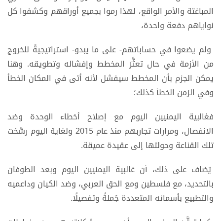
المباغتة والأمر الواقع، لهذا رموا بجميع أوراقهم وكشفوا كل
نواياهم دفعة واحدة،
ولم يضعوا في حساباتهم- على ما يبدو- استراتيجيةً للخروج
من الأزمة في حال تعثَّرَ المخطط وإفشاله وتطويقه. وهنا
يمكن الجزم بأن المخطط سيفشل لأنه أتى في المكان الخطأ
وفي الزمن الخطأ كذلك؛
فغالبية اليمنيين اليوم مع إصلاح أخطاء الوحدة وضد
الانفصال، ومرارات تجاربهم منذ عام 2015 ولغاية اليوم رسَّخت
تلك القناعة وحولتها إلى عقيدة عميقة.
يُضاف على ذلك، أن غالبية اليمنيين اليوم وبعد الطوفان
بالتحديد، مع فلسطين ومع الحق العربي، وضد الكيان وداعميه
والتطبيع بأسمائه المتعددة جُملةً وتفصيلًا.