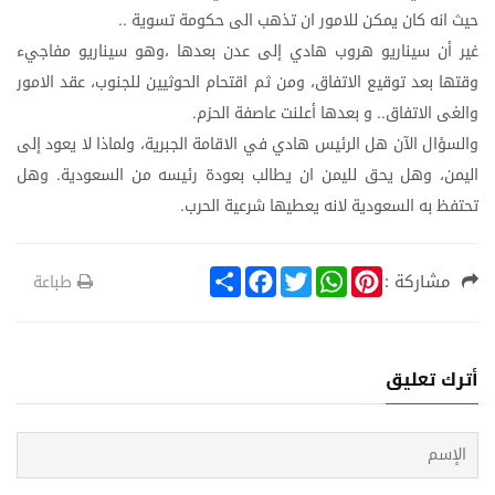
حيث
انه
كان
يمكن
للامور
ان
تذهب
الى
حكومة
تسوية
..
غير
أن
سيناريو
هروب
هادي
إلى
عدن
بعدها
،وهو
سيناريو
مفاجيء
وقتها
بعد
توقيع
الاتفاق،
ومن
ثم
اقتحام
الحوثيين
للجنوب،
عقد
الامور
والغى
الاتفاق
و
بعدها
أعلنت
عاصفة
الحزم
.
..
والسؤال
الآن
هل
الرئيس
هادي
في
الاقامة
الجبرية،
ولماذا
لا
يعود
إلى
اليمن،
وهل
يحق
لليمن
ان
يطالب
بعودة
رئيسه
من
السعودية
وهل
.
تحتفظ
به
السعودية
لانه
يعطيها
شرعية
الحرب
.
S
F
T
W
P
مشاركة :
طباعة
h
a
w
h
i
a
c
i
a
n
r
e
t
t
t
e
b
t
s
e
o
e
A
r
أترك تعليق
o
r
p
e
k
p
s
t