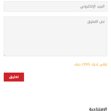
تبقى لديك (
300
) حرف
الإفتتاحية