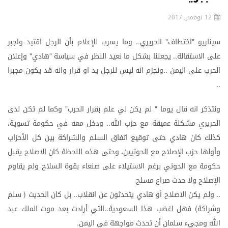
12 نوفمبر, 2017
سيناريو
اختطاف
الحريري
وما
يسرب
للإعلام
بأن
الرجل
اقتيد
واجبر
..
"
"
على
الاستقالة
يجعلنا
بشكل
ما
نعيد
النظر
في
سياسة
هادي
وإعلان
"
"
..
الحرب
على
اليمن
ونجزم
انه
ليس
للرجل
يد
او
قرار
وانه
قد
يكون
مجبرا
..
..
ونتذكر
انه
قال
يوما
لم
يكن
لي
علم
بقرار
الحرب
وكما
لم
تكن
لدى
"
"
الحريري
مشكلة
عميقة
مع
حزب
الله
ودخل
معه
في
حكومة
تسوية،
..
كذلك
كان
هادي
حتى
توقيع
اتفاق
السلم
والشراكة
بين
كل
الأحزاب
وأولها
حزب
الإصلاح
مع
الحوثيين،
وحتى
هذه
اللحظة
كان
الاصلاح
يقبل
حكومة
مع
الحوثي
برغم
الاستيلاء
على
صنعاء
بقوة
السلاح
ولم
يقاوم
الإصلاح
ولا
حدث
صراع
مسلح
ولم
يكن
الاصلاح
أو
هادي
يتحدثون
عن
انقلاب
بل
كان
الحديث
سلم
(
..
..
وشراكة
فهل
اغضب
هذا
السعودية
التي
أرادت
بعد
موت
الملك
عبد
..
)
الله
ومجيء
سلمان
أن
تحدث
مواجهة
في
اليمن
.