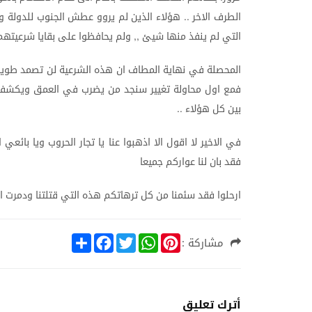
الطرف
الاخر
هؤلاء
الذين
لم
يروو
عطش
الجنوب
للدولة
و
..
التي
لم
ينفذ
منها
شيئ
ولم
يحافظوا
على
بقايا
شرعيتهم
,,
المحصلة
في
نهاية
المطاف
ان
هذه
الشرعية
لن
تصمد
طويل
فمع
اول
محاولة
تغيير
سنجد
من
يضرب
في
العمق
ويكشف
بين
كل
هؤلاء
..
في
الاخير
لا
اقول
الا
اذهبوا
عنا
يا
تجار
الحروب
ويا
بائعي
ا
فقد
بان
لنا
عواركم
جميعا
ارحلوا
فقد
سئمنا
من
كل
ترهاتكم
هذه
التي
قتلتنا
ودمرت
ا
S
F
T
W
P
مشاركة :
h
a
w
h
i
a
c
i
a
n
r
e
t
t
t
e
b
t
s
e
o
e
A
r
أترك تعليق
o
r
p
e