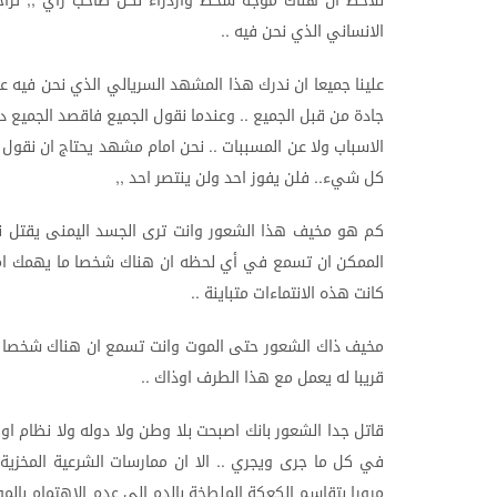
نلاحظ
ان
هناك
موجة
سخط
وازدراء
لكل
صاحب
راي
ترا
الانساني
الذي
نحن
فيه
..
علينا
جميعا
ان
ندرك
هذا
المشهد
السريالي
الذي
نحن
فيه
عل
جادة
من
قبل
الجميع
وعندما
نقول
الجميع
فاقصد
الجميع
د
..
الاسباب
ولا
عن
المسببات
نحن
امام
مشهد
يحتاج
ان
نقول
..
كل
شيء
فلن
يفوز
احد
ولن
ينتصر
احد
,,
..
كم
هو
مخيف
هذا
الشعور
وانت
ترى
الجسد
اليمنى
يقتل
ن
الممكن
ان
تسمع
في
أي
لحظه
ان
هناك
شخصا
ما
يهمك
ا
كانت
هذه
الانتماءات
متباينة
..
مخيف
ذاك
الشعور
حتى
الموت
وانت
تسمع
ان
هناك
شخصا
قريبا
له
يعمل
مع
هذا
الطرف
اوذاك
..
قاتل
جدا
الشعور
بانك
اصبحت
بلا
وطن
ولا
دوله
ولا
نظام
او
في
كل
ما
جرى
ويجري
الا
ان
ممارسات
الشرعية
المخزية
..
مرورا
بتقاسم
الكعكة
الملطخة
بالدم
الى
عدم
الاهتمام
بالم