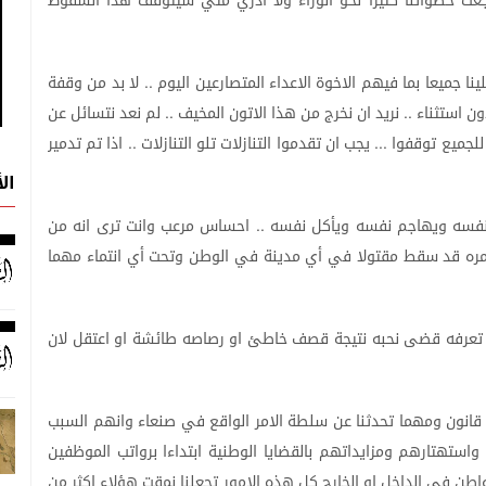
جعت
خطواتنا
كثيرا
نحو
الوراء
ولا
ادري
متي
سيتوقف
هذا
السقوط
ينا
جميعا
بما
فيهم
الاخوة
الاعداء
المتصارعين
اليوم
لا
بد
من
وقفة
..
ون
استثناء
نريد
ان
نخرج
من
هذا
الاتون
المخيف
لم
نعد
نتسائل
عن
..
..
للجميع
توقفوا
يجب
ان
تقدموا
التنازلات
تلو
التنازلات
اذا
تم
تدمير
..
...
ال
فسه
ويهاجم
نفسه
ويأكل
نفسه
احساس
مرعب
وانت
ترى
انه
من
..
مره
قد
سقط
مقتولا
في
أي
مدينة
في
الوطن
وتحت
أي
انتماء
مهما
تعرفه
قضى
نحبه
نتيجة
قصف
خاطئ
او
رصاصه
طائشة
او
اعتقل
لان
قانون
ومهما
تحدثنا
عن
سلطة
الامر
الواقع
في
صنعاء
وانهم
السبب
واستهتارهم
ومزايداتهم
بالقضايا
الوطنية
ابتداءا
برواتب
الموظفين
واطن
في
الداخل
او
الخارج
كل
هذه
الامور
تجعلنا
نمقت
هؤلاء
اكثر
من