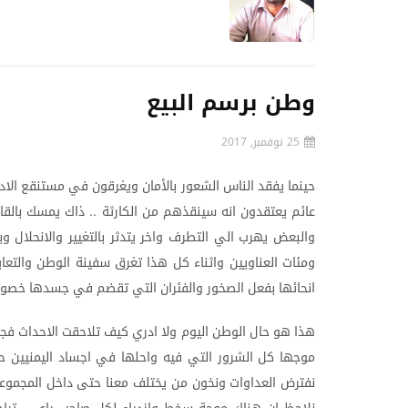
وطن برسم البيع
25 نوفمبر, 2017
حينما
يفقد
الناس
الشعور
بالأمان
ويغرقون
في
مستنقع
الاد
عائم
يعتقدون
انه
سينقذهم
من
الكارثة
ذاك
يمسك
بالقا
..
والبعض
يهرب
الي
التطرف
واخر
يتدثر
بالتغيير
والانحلال
وب
ومئات
العناويين
واثناء
كل
هذا
تغرق
سفينة
الوطن
والتع
انحائها
بفعل
الصخور
والفئران
التي
تقضم
في
جسدها
خصوص
هذا
هو
حال
الوطن
اليوم
ولا
ادري
كيف
تلاحقت
الاحداث
فجا
موجها
كل
الشرور
التي
فيه
واحلها
في
اجساد
اليمنيين
ح
نفترض
العداوات
ونخون
من
يختلف
معنا
حتى
داخل
المجموع
,,