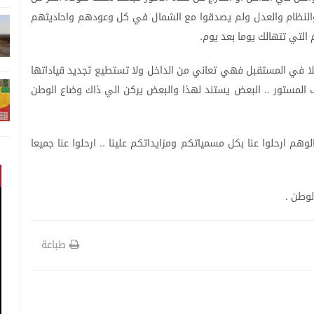
النظام
والعدل
ولم
يصدقوا
مع
الشمال
في
كل
وعودهم
واحاديثهم
التي
تتهالك
يوما
بعد
يوم
.
ا
في
المستقبل
فهي
تعاني
من
الداخل
ولا
تستطيع
تجديد
قياداتها
المستور
البعض
يستند
لهذا
والبعض
يركن
الي
ذاك
وضاع
الوطن
..
لوهم
ارحلوا
عنا
بكل
مسمياتكم
ومزايداتكم
علينا
ارحلوا
عنا
جميعا
..
لوطن
.
طباعة