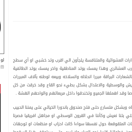
لو 
ارات
العشوائية
والمتنافسة
يلجأون
الي
اقرب
وتد
خشبي
او
أي
سطح
رب
العشائري
وهذا
يمسك
بوتد
المناطقية
واخر
يمسك
بوتد
الطائفية
الشعارات
البراقة
مبررا
انحلاله
وانسلاخه
وبيعه
لوطنه
بآلاف
المبررات
ايش
والوسطية
والاعتدال
بشكل
بطيء
نحو
القاع
وقد
خرقت
من
كل
ا
وقد
اهملها
الجميع
وتخندقوا
داخل
مربعاتهم
والواحهم
الهشة
.
ه
وبشكل
متسارع
حتى
فتح
صندوق
باندورا
الخيالي
على
يمننا
الحبيب
تي
بتنا
نعيش
وكأننا
في
القرون
الوسطي
او
مجاهل
افريقيا
فصرنا
ات
المتقوقعة
حول
نفسها
سواءا
كانت
احزاب
او
منظمات
او
توجهات