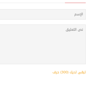
k
p
s
t
تبقى لديك (
300
) حرف