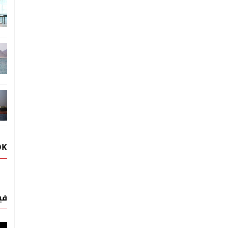
OK
في