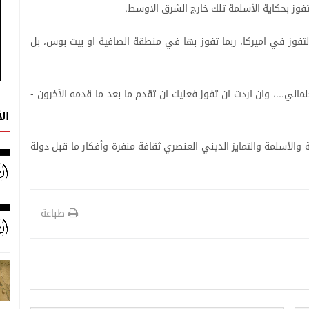
فوز
بحكاية
الأسلمة
تلك
خارج
الشرق
الاوسط
.
لتفوز
في
اميركا،
ربما
تفوز
بها
في
منطقة
الصافية
او
بيت
بوس،
بل
لماني
،
وان
اردت
ان
تفوز
فعليك
ان
تقدم
ما
بعد
ما
قدمه
الآخرون
-
...
ال
والأسلمة
والتمايز
الديني
العنصري
ثقافة
منفرة
وأفكار
ما
قبل
دولة
طباعة