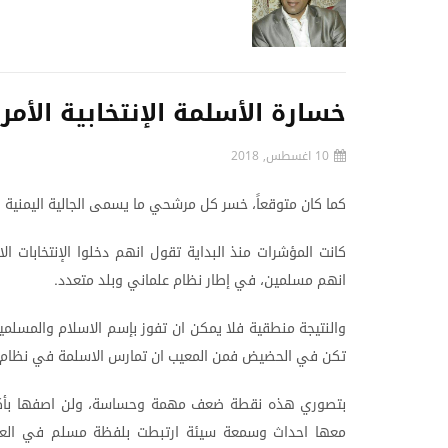
خسارة الأسلمة الإنتخابية الأمر
10 اغسطس, 2018
كما
كان
متوقعاً،
خسر
كل
مرشحي
ما
يسمى
الجالية
اليمنية
و
كانت
المؤشرات
منذ
البداية
تقول
انهم
دخلوا
الإنتخابات
الا
انهم
مسلمين،
في
إطار
نظام
علماني
وبلد
متعدد
.
والنتيجة
منطقية
فلا
يمكن
ان
تفوز
بإسم
الاسلام
والمسلمي
تكن
في
الحضيض
فمن
المعيب
ان
تمارس
الاسلمة
في
نظام
بتصوري
هذه
نقطة
ضعف
مهمة
وحساسة،
ولن
اصفها
بأك
معها
احداث
وسمعة
سيئة
ارتبطت
بلفظة
مسلم
في
الع