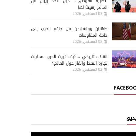
“نظرية الفوضى”.. حين تتخذ إيران من
العالم رهينة لها
03 اغسطس, 2026
طهران وواشنطن من حافة الحرب إلى
حافة المفاوضات
03 اغسطس, 2026
انقلاب تاريخي ...كيف غيرت الحرب مسارات
تجارة النفط والغاز حول العالم؟
02 اغسطس, 2026
FACEBO
ديو