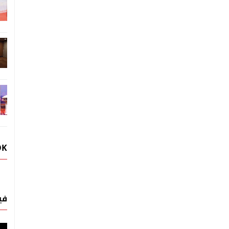
OK
في