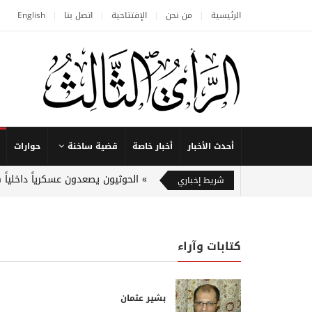
الرئيسية
من نحن
الإفتتاحية
اتصل بنا
English
أحدث الأخبار
أخبار خاصة
قضية ساخنة
حوارات
الحوثيون يصعدون عسكرياً داخلياً
شريط إخباري
كتابات وآراء
بشير عثمان