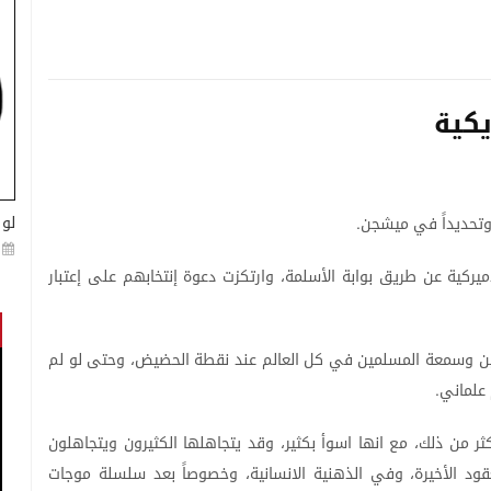
يكية
لو 
تحديداً
في
ميشجن
.
ميركية
عن
طريق
بوابة
الأسلمة،
وارتكزت
دعوة
إنتخابهم
على
إعتبار
ن
وسمعة
المسلمين
في
كل
العالم
عند
نقطة
الحضيض،
وحتى
لو
لم
علماني
.
ثر
من
ذلك،
مع
انها
اسوأ
بكثير،
وقد
يتجاهلها
الكثيرون
ويتجاهلون
قود
الأخيرة،
وفي
الذهنية
الانسانية،
وخصوصاً
بعد
سلسلة
موجات