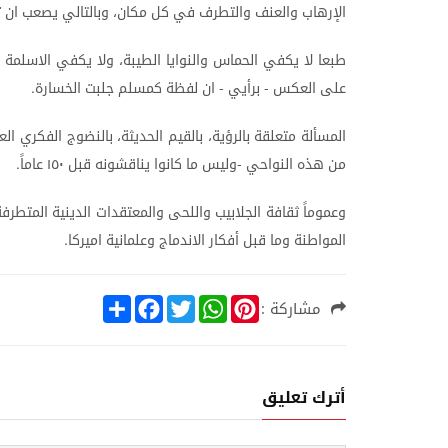
الإرهاب
والعنف
والتطرف
في
كل
مكان،
وبالتالي
يصعب
ان
ت
طبعا
لا
يكفي
الحماس
والنوايا
الطيبة،
ولا
يكفي
الاسلمة
على
العكس
برأيي
ان
لفظة
كمسلم
جلبت
الخسارة
.
-
-
المسألة
متعلقة
بالرؤية،
بالقيم
الحديثة،
بالنضوج
الفكري
الع
من
هذه
النواحي
وليس
ما
كانوا
يناقشونه
قبل
١٥٠
عاماً
.
-
وعموماً
ثقافة
الجلابيب
واللحى
والمعتقدات
الدينية
المتطرفة
المواطنة
وما
قبل
أفكار
الاندماج
وعلمانية
اميركا
.
S
F
T
W
P
مشاركة :
h
a
w
h
i
a
c
i
a
n
r
e
t
t
t
e
b
t
s
e
o
e
A
r
أترك تعليق
o
r
p
e
k
p
s
t