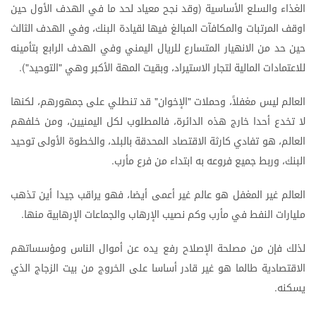
الغذاء
والسلع
الأساسية
وقد
نجح
معياد
لحد
ما
في
الهدف
الأول
حين
(
اوقف
المرتبات
والمكافآت
المبالغ
فيها
لقيادة
البنك،
وفي
الهدف
الثالث
حين
حد
من
الانهيار
المتسارع
للريال
اليمني
وفي
الهدف
الرابع
بتأمينه
للاعتمادات
المالية
لتجار
الاستيراد،
وبقيت
المهة
الأكبر
وهي
التوحيد
").
"
العالم
ليس
مغفلاً،
وحملات
الإخوان
قد
تنطلي
على
جمهورهم،
لكنها
"
"
لا
تخدع
أحدا
خارج
هذه
الدائرة،
فالمطلوب
لكل
اليمنيين،
ومن
خلفهم
العالم،
هو
تفادي
كارثة
الاقتصاد
المحدقة
بالبلد،
والخطوة
الأولى
توحيد
البنك،
وربط
جميع
فروعه
به
ابتداء
من
فرع
مأرب
.
العالم
غير
المغفل
هو
عالم
غير
أعمى
أيضا،
فهو
يراقب
جيدا
أين
تذهب
مليارات
النفط
في
مأرب
وكم
نصيب
الإرهاب
والجماعات
الإرهابية
منها
.
لذلك
فإن
من
مصلحة
الإصلاح
رفع
يده
عن
أموال
الناس
ومؤسساتهم
الاقتصادية
طالما
هو
غير
قادر
أساسا
على
الخروج
من
بيت
الزجاج
الذي
يسكنه
.