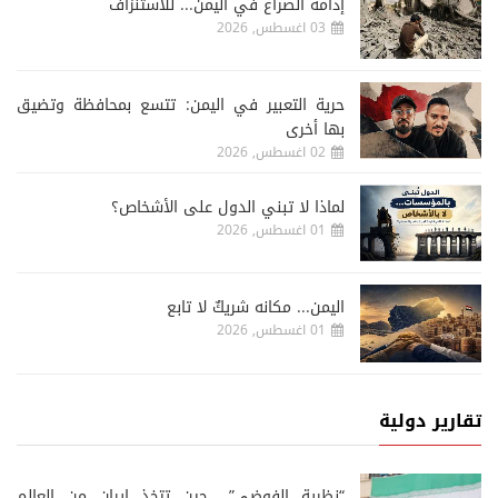
إدامة الصراع في اليمن... للاستنزاف
03 اغسطس, 2026
حرية التعبير في اليمن: تتسع بمحافظة وتضيق
بها أخرى
02 اغسطس, 2026
لماذا لا تبني الدول على الأشخاص؟
01 اغسطس, 2026
اليمن... مكانه شريكٌ لا تابع
01 اغسطس, 2026
تقارير دولية
“نظرية الفوضى”.. حين تتخذ إيران من العالم