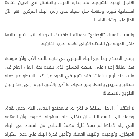
الانجاز
الوحيد
للشرعية،
منذ
بداية
الحرب،
والمتمثل
في
تعيين
كفاءة
اقتصادية
كبيرة
ومهمة
مثل
معياد
على
رأس
البنك
المركزي؛
هو
الآن
انجاز
على
وشك
الانهيار
.
والسبب
تمسك
الإصلاح
بدويلته
الطفيلية،
الدويلة
التي
شرع
ببنائها
"
"
داخل
الدولة
من
اللحظة
الأولى
لهذه
الحرب
الكارثية
.
يرفض
الإصلاح
ربط
فرع
البنك
المركزي
في
مأرب
بالبنك
الأم،
ولأن
موقفه
هذا
بمثابة
إصرار
على
السطو
المسلح
الذي
ينفذه
بحق
المال
العام
في
مأرب
منذ
أربع
سنوات؛
فقد
شرع
في
الذود
عن
هذا
السطو
عبر
حملة
تشهير
وتحريض
واسعة
بحق
معياد،
ما
أدى
بالأخير،
اليوم،
إلى
إصدار
بيان
التلويح
بالاستقالة
.
لا
أعتقد
أن
الرجل
سينفذ
ما
لوّح
به،
فالمجتمع
الدولي
الذي
دعم،
بقوة،
وصوله
إلى
رئاسة
البنك،
لن
يتخلى
عنه
بسهولة،
خصوصا
وأن
المهمة
التي
جاء
لأجلها
لم
تنفذ
كلياً
مهمة
التخلص
من
الفساد
في
البنك
:
المركزي،
وتوحيده،
وتثبيت
العملة،
وتأمين
قدرة
البنك
على
دعم
استيراد