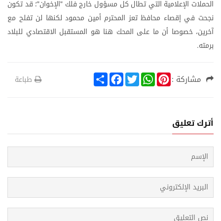
الحملات
الإعلامية
التي
تطال
كل
مسؤول
خارج
فلك
الإخوان
؛
قد
تكون
"
"
نجحت
في
إقصاء
محافظ
تعز
المحترم
أمين
محمود
لكنها
لن
تفلح
مع
آخرين،
خصوصا
أن
ما
على
المحك
هنا
هو
المستقبل
الاقتصادي
للبلاد
برمته
.
S
F
T
W
P
مشاركة :
طباعة
h
a
w
h
i
a
c
i
a
n
r
e
t
t
t
e
b
t
s
e
o
e
A
r
أترك تعليق
o
r
p
e
k
p
s
t