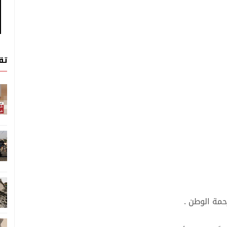
تق
حمة الوطن .