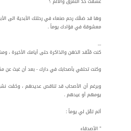
عشقت حدَّ التمزق والألم ؟
وها قد ضمَّك رحم صنعاء في رحلتك الأبدية الى الأبدي
معشوقة في فؤادك يوماً .
...
كنت مُتّقد الذهن والذاكرة حتى أيامك الأخيرة ، وم
وكنت تحتفي بأصحابك في دارك - بعد أن غبتَ عن مكتبك
وبرغم أن الأصحاب قد تناقص عديدهم ، وخَفَت نشيدهم
يومهم أو عيدهم .
ألم تقُل لي يوماً :
" الأصدقاء