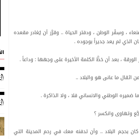
ء ، وسِفْر الوطن ، ودفتر الحياة .. وقرَّر أن يُغادر مقعده
ن الذي لم يعد جديراً بوجوده .
ال
لورقة ، بعد أن خطَّ الكلمة الأخيرة على وجهها : وداعاً .
ِ من اثقال ما عانى هو والبلاد ..
ما ضميره الوطني والانساني فلا ، ولا الذاكرة .
َّع وتهاوى وانكسر ؟
كان بحجم البلاد .. وأن تدفنه معك في رحم المدينة التي