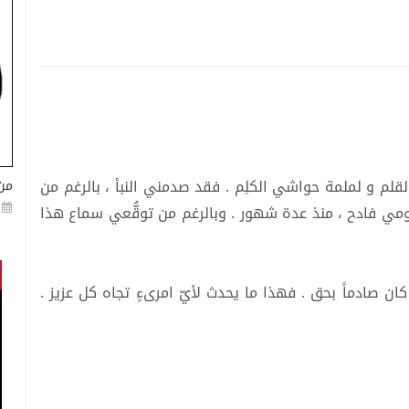
لم و لملمة حواشي الكلِم . فقد صدمني النبأ ، بالرغم من
من
مي فادح ، منذ عدة شهور . وبالرغم من توقُّعي سماع هذا
 كان صادماً بحق . فهذا ما يحدث لأيّ امرىءٍ تجاه كل عزيز .