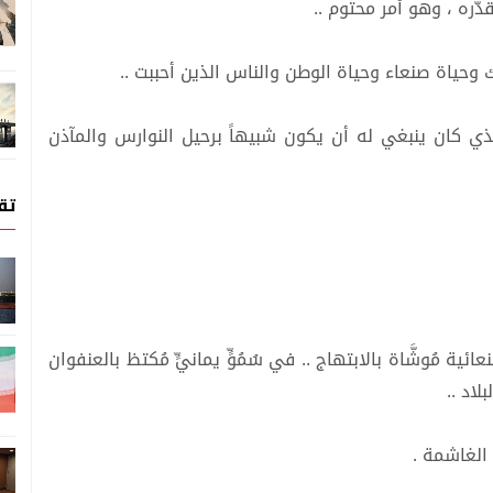
دَّره ، وهو أمر محتوم ..
 وحياة صنعاء وحياة الوطن والناس الذين أحببت ..
لذي كان ينبغي له أن يكون شبيهاً برحيل النوارس والمآذن
تق
ية مُوشَّاة بالابتهاج .. في سُمُوٍّ يمانيٍّ مُكتظ بالعنفوان
اد ..
 الغاشمة .