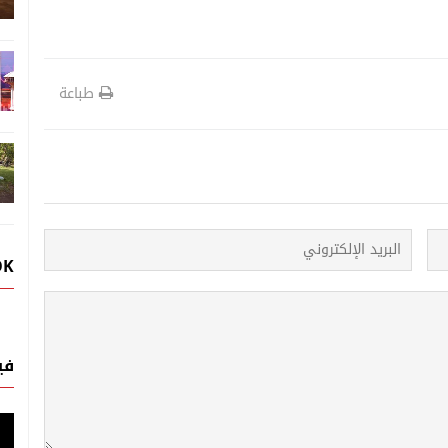
طباعة
OK
في