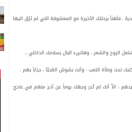
ة . فأهنأ برحلتك الأخيرة مع المعشوقة التي لم تَرْقَ اليها
شتعل الروح والشعر ، وهانىء البال بسلامك الداخلي ..
 تحت وطأة التعب - وأنت بشوش المُحيَّا ، جذِلاً بهم .
 ، الاَّ أنك لم تُدِر وجهك يوماً عن أحدٍ منهم في عاديّ