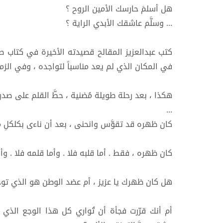
هل أسلمَ حارسك الأمين الروح ؟
... وسلَّم عاشقك الأبدي الراية ؟
كتب عبدالعزيز المقالح قصيدته الأخيرة في كتاب صنعا
في المكان الذي لم يعد مناسباً لتواجده ، وفي الزما
هكذا ، بعد رحلة طويلة مُضنية ، حطَّ القلم على صدر ا
...
كان ظهره قد تقوَّس وانحنى ، بعد أن ناءى بكلكل
كان ظهره ، فقط . أما قلبه فلا . وأما قلمه فلا . وأ
هل كان ظهرك يا عزيز ، أم عضد الوطن هو الذي توج
أم أنك قرّرت فجأة أن تُواري كل هذا الوجع الذي 