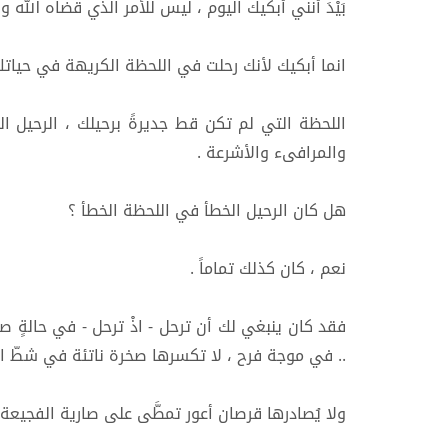
بَيْدَ أنني أبكيك اليوم ، ليس للأمر الذي قضاه الله وق
انما أبكيك لأنك رحلت في اللحظة الكريهة في حياتك
اللحظة التي لم تكن قط جديرةً برحيلك ، الرحيل ا
والمرافىء والأشرعة .
هل كان الرحيل الخطأ في اللحظة الخطأ ؟
نعم ، كان كذلك تماماً .
فقد كان ينبغي لك أن ترحل - اذْ ترحل - في حالةٍ صنعائ
.. في موجة فرح ، لا تكسرها صخرة ناتئة في شطّ البل
ولا يُصادرها قرصان أعور تمطَّى على صارية الفجيعة