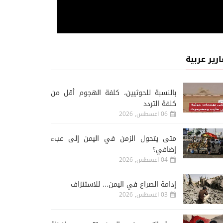
ارير عربية
‏بالنسبة للحوثيين، كلفة الهجوم أقل من
كلفة التردد
06 اغسطس, 2026
متى يتحول الزمن في اليمن إلى عبء
إضافي؟
04 اغسطس, 2026
إدامة الصراع في اليمن... للاستنزاف
03 اغسطس, 2026