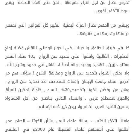
تخوض
نضال
من
اجل
انتزاع
حقوقها
لكن
حتى
هذه
اللحظة
يبقى
,
سوط
التكفير
أقوى
.
ويبقى
من
المهم
نضال
المرأة
اليمنية
لتغيير
كل
القوانين
التي
تمتهن
كرامتها
وتحرمها
من
حقوقها
.
كنا
في
فريق
الحقوق
والحريات
في
الحوار
الوطني
نناقش
قضية
زواج
,
الصغيرات
الغالبية
وافقوا
على
تحديد
سن
الزواج
بــ
سنة
انتفض
,
18
,
ممثلو
حزبين
تهديد
ووعيد
وانه
أصلاً
لا
نقاش
في
حدود
وشرع
الله
,
,
,
ولا
يمكن
القبول
بتحديد
سن
الزواج
ومخالفة
الشرع
هؤلاء
هم
من
!
أخرجوا
نساء
جامعة
الإيمان
رافعات
للمصاحف
ضد
تحديد
سن
الزواج
,
وهن
من
رفضن
الكوتا
بتخصيص
للنساء
كأداة
تمكين
للمرأة
,
,
30%
والمبرر
المصطلح
غربي
والنساء
اللاتي
يناضلن
من
أجل
المساواة
,
,
يسعين
لتقليد
الغرب
الكافر
ولا
يردن
خير
لأمة
الإسلام
!
ولعلنا
نتذكر
الكتيب
رسالة
علماء
اليمن
بشأن
الكوتا
الصادر
عمن
–
-
أطلقوا
على
أنفسهم
علماء
الفضيلة
عام
م
في
الملتقى
2008