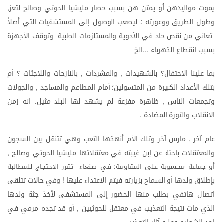
يموت
مواليدهن
أو
يمتن
هن
بسبب
حصار
مليشيا
الحوثي
وصالح
لتعز
,
وطول
الطريق
ووعورته
؛
ليصعب
الوصول
إلى
المستشفيات
التي
أصلاً
تعاني
من
نقص
حاد
في
الأدوية
والمستلزمات
الطبية
وتوقف
الأجهزة
بسبب
انقطاع
الكهرباء
الخ
...
بما
علينا
الاحتفال؟
بالشهيدات
والمشردات
بالنازحات
واللاجئات
؟
أم
,
,
بتلك
الأعداد
الكبيرة
من
المتسولين؛
أمام
المطاعم
والمساجد
والجولات
,
وتجمعات
الناس
ظاهرة
مفزعة
لم
يشهد
لها
البلد
مثيل
انه
زمن
.
,
الانقلاب
والثورة
المضادة
.
عام
آخر
مارس
آخر
وتلك
الأم
أنهكها
التعب
وهي
تتنقل
بين
السجون
,
والمعتقلات
باحثة
عن
إبن
غيبته
في
معتقلاتها
مليشيا
الحوثي
وصالح
,
أو
جماعة
محسوبة
على
المقاومة؛
في
صنعاء
تقرر
الاحتجاج
للمطالبة
بإطلاق
ولدها
أو
السماح
بزيارته
فيتم
الاعتداء
عليها
وفي
حالات
تتلقى
!
اتصال
هاتفي
يطلب
منها
الحضور
إلى
المستشفى
لأخذ
جثة
ولدها
الذي
مات
نتيجة
التعذيب
في
معتقل
للحوثيين
أو
قد
تجده
مرمي
في
,
.