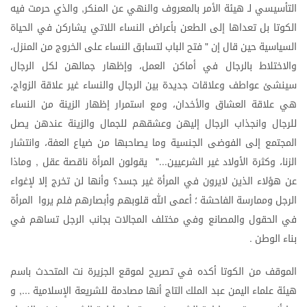
التأسيسي
لـ
هيئة
الأمر
بالمعروف
والنهي
عن
المنكر
والذي
حرمت
فيه
,
الكوتا
بل
تعداها
إلى
الطعن
بأعراض
النساء
اللاتي
يشاركن
في
الحياة
السياسية
حين
قال
إن
فتح
الباب
لتسابق
النساء
على
الخروج
من
المنزل،
"
والاختلاط
بالرجال
في
أماكن
العمل،
وإظهار
جمالهن
لكل
الرجال
سينشئ
عواطف
وعلاقات
جديدة
بين
الرجال
والنساء
غير
علاقة
الزواج،
هي
علاقة
العشاق
والأخدان،
ومع
استمرار
إظهار
الزينة
من
النساء
للرجال
وانجذاب
الرجال
إليهن
وعشقهم
للجمال
والزينة
عندهن
يصل
المجتمع
إلى
الفوضى
الجنسية
وما
يصاحبها
من
ضياع
العفة،
وانتشار
الزنا،
وكثرة
الأولاد
غير
الشرعيين
يقولون
المرأة
ناقصة
عقل
وماذا
,
..."
عن
هؤلاء
الذين
لايرون
في
المرأة
غير
جسد؟
وأنها
لن
تخرج
إلا
لإغواء
الرجل
وممارسة
الفاحشة
؛
أعمى
الله
قلوبهم
وأبصارهم
فلم
يروا
المرأة
في
الحقول
والمصانع
وفي
مختلف
المجالات
بجانب
الرجل
تساهم
في
بناء
الوطن
.
الموقف
من
الكوتا
أكده
في
تصريح
لموقع
الجزيرة
نت
المتحدث
باسم
هيئة
علماء
اليمن
عبد
الملك
التاج
أنها
مصادمة
للشريعة
الإسلامية
و
...,