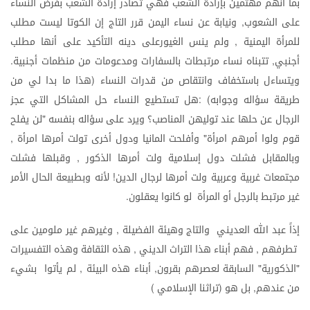
بما
أنهم
مهتمين
بإرادة
الشعب
فهي
تصادر
إرادة
الشعب
بفرض
النساء
على
الشعوب
ونيابة
عن
نساء
اليمن
قرر
التاج
إن
الكوتا
ليست
مطلب
,
للمرأة
اليمنية
ولم
ينس
الغيورعلى
دينه
التأكيد
على
أنها
مطلب
,
أجنبي
تتبناه
نساء
مرتبطات
بالسفارات
ومدعومات
من
منظمات
أجنبية
.
,
ويتساءل
باستخفاف
وانتقاص
من
قدرات
النساء
هذا
ما
بدا
لي
من
(
طريقة
سؤاله
وجوابه
هل
تستطيع
النساء
حل
المشاكل
التي
عجز
) :
الرجال
عن
حلها
عند
توليهن
المناصب؟
ويرد
على
سؤاله
بنفسه
لن
يفلح
"
قوم
ولوا
أمرهم
امرأة
وأفلحت
المانيا
ودول
أخرى
تولت
أمرها
امرأة
,
"
وبالمقابل
فشلت
دول
إسلامية
ولت
أمرها
الذكور
وقبلها
فشلت
,
مجتمعات
غربية
وعربية
ولت
أمرها
لرجال
الدين
لأنه
وبطبيعة
الحال
الأمر
!
غير
مرتبط
بالرجل
أو
المرأة
لو
كانوا
يعقلون
.
إذاً
عبد
الله
العديني
والتاج
وهيئة
الفضيلة
وغيرهم
غير
ملومين
على
,
تطرفهم
فهم
أبناء
هذا
التراث
الديني
هذه
الثقافة
وهذه
التفسيرات
,
,
الذكورية
السابقة
لعصرهم
بقرون
أبناء
هذه
البيئة
لم
يأتوا
بشيء
,
,
"
"
من
عندهم
بل
هو
تراثنا
الإسلامي
)
(
,