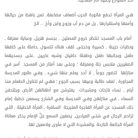
احد
الشوارع
وعليه
آثار
التعذيب
هي
المرأة
تدفع
فاتورة
الحرب
أضعاف
مضاعفة
ثمن
باهظ
من
حياتها
,
وأمنها
واستقرارها
بل
من
دم
أب
وزوج
وابن
وأخ
الخ
..
,
أمام
باب
المسجد
تنتظر
خروج
المصلين
بجسم
هزيل
وعباية
ممزقة
,
,
,
ونظرات
حزينة
كسيرة
وخجلى
تقف
هناك
تتسول
حاملة
على
كتفها
,
,
,
طفل
وبجانبها
طفل
وطفلة
حافيان
وشبه
عاريين
على
جسديهما
,
الصغيرين
ملابس
رثة
وممزقة
؛
وعلى
بعد
أمتار
من
المسجد
أسر
في
منازلها
تتضور
جوعاً
لا
أحد
يعلم
عنها
شيء
وفي
طابور
المدرسة
,
,
المجاورة
تفقد
طالبة
وعيها
بسبب
الجوع
؛
فهي
لم
تتناول
الطعام
منذ
,
أيام
نساء
نازحات
ومشردات
يفترشن
مع
أطفالهن
الأرض
ويلتحفن
,
السماء
في
منازلهن
وفي
المدرسة
وفي
الشارع
يسمعن
خطبة
إمام
,
ذلك
المسجد
عن
المرأة
الفاجرة
المتبرجة
السافرة
المرأة
الخطيئة
التي
,
,
تزاحم
الرجال
في
شتى
الميادين
يصغين
السمع
علَّ
الإمام
يذكر
معاناة
,
المرأة
الجائعة
النازحة
،والمشردة
التي
لا
مأوى
ولامعيل
لها
.