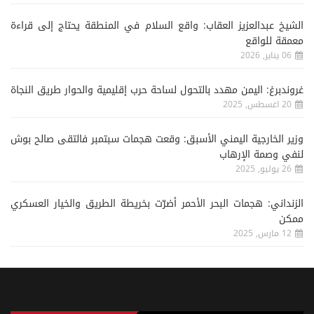
الشيخ عبدالعزيز العقاب: واقع السلام في المنطقة يحتاج إلى قراءة
معمقة للواقع
06 يناير, 2026
غروندبرغ: اليمن مهدد بالتحول لساحة حرب إقليمية والحوار طريق النجاة
20 اغسطس, 2025
وزير الخارجية اليمني الأسبق: وقعت هجمات سبتمبر فالتقى صالح بوش
لنفي وصمة الإرهاب
26 يوليو, 2025
الزنداني: هجمات البحر الأحمر أضرّت بخريطة الطريق والخيار العسكري
ممكن
12 مارس, 2025