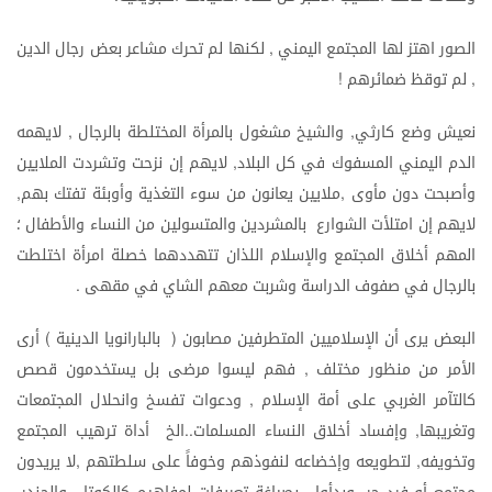
الصور
اهتز
لها
المجتمع
اليمني
لكنها
لم
تحرك
مشاعر
بعض
رجال
الدين
,
لم
توقظ
ضمائرهم
!
,
نعيش
وضع
كارثي
والشيخ
مشغول
بالمرأة
المختلطة
بالرجال
لايهمه
,
,
الدم
اليمني
المسفوك
في
كل
البلاد
لايهم
إن
نزحت
وتشردت
الملايين
,
وأصبحت
دون
مأوى
ملايين
يعانون
من
سوء
التغذية
وأوبئة
تفتك
بهم
,
,
لايهم
إن
امتلأت
الشوارع
بالمشردين
والمتسولين
من
النساء
والأطفال
؛
المهم
أخلاق
المجتمع
والإسلام
اللذان
تتهددهما
خصلة
امرأة
اختلطت
بالرجال
في
صفوف
الدراسة
وشربت
معهم
الشاي
في
مقهى
.
البعض
يرى
أن
الإسلاميين
المتطرفين
مصابون
بالبارانويا
الدينية
أرى
)
(
الأمر
من
منظور
مختلف
فهم
ليسوا
مرضى
بل
يستخدمون
قصص
,
كالتآمر
الغربي
على
أمة
الإسلام
ودعوات
تفسخ
وانحلال
المجتمعات
,
وتغريبها
وإفساد
أخلاق
النساء
المسلمات
الخ
أداة
ترهيب
المجتمع
..
,
وتخويفه
لتطويعه
وإخضاعه
لنفوذهم
وخوفاً
على
سلطتهم
لا
يريدون
,
,
,
,
,
,