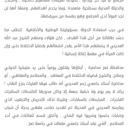
مجتمع
أو
فرد
حر
وبدأوا
بصياغة
تعريفات
لمفاهيم
كالكوتا
والجندر
والدولة
المدنية
بسطحية
متعمدة
وبما
يخدم
أهدافهم
ومنها
أنها
لن
,
,
تجد
قبولاً
لدى
المجتمع
وهو
بنفسه
من
سيرفضها
.
في
حرب
استعادة
الدولة
مسؤوليتنا
الوطنية
والأخلاقية
تتطلب
منا
,
حشد
طاقاتنا
من
أجل
هذا
الهدف
لكن
هؤلاء
ومنهم
الشيخ
عبد
الله
,
العديني
لا
يشغلهم
هذا
الأمر
بقدر
انشغالهم
بقضايا
الاختلاط
حتى
وإن
,
كانت
المرأة
في
مهمةِ
إغاثة
إنسانية
!
محافظة
تعز
محاصرة
أبناؤها
يقتلون
يومياً
على
يد
مليشيا
الحوثي
,
وصالح
والشيخ
قضيته
الاختلاط
في
المعاهد
والمطاعم
والمقاهي
أو
,
,
,
محاضرة
أستاذ
جامعي
زعم
العديني
أنه
طالب
فيها
الفتيات
بنزع
النقاب
!
يكاد
لا
يمر
يوم
ولا
خطبة
جمعة
إلا
وكان
محورها
الناشطات
السافرات
الفاجرات
المرتبطات
بالسفارات
ونتيجة
لذلك
التحريض
والترهيب
الذي
,
,
يمارسه
العديني
في
المدينة
تم
تهديد
صاحب
مقهى
بحجة
أن
شباب
وشابات
جلسوا
وشربوا
فيه
الشاي
وأغلق
قسم
للعائلات
في
أحد
,
المطاعم
ألغي
عقد
أستاذ
جامعي
متعاقد
في
جامعة
تعز
.
,