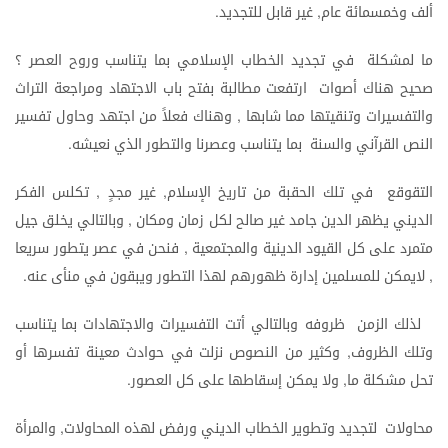
ألف
وخمسمائة
عام
غير
قابل
للتجديد
.
,
ما
لمشكلة
في
تجديد
الخطاب
الإسلامي
بما
يتناسب
وروح
العصر
؟
صحيح
هناك
أصوات
ارتفعت
مطالبة
بفتح
باب
الاجتهاد
ومراجعة
التراث
والتفسيرات
وتنقيتها
مما
شابها
وهناك
فعلاً
من
اجتهد
وحاول
تفسير
,
النص
القرآني
والسنة
بما
يتناسب
وعصرنا
والتطور
الذي
نعيشه
.
التقوقع
في
تلك
الحقبة
من
تاريخ
الإسلام
غير
مجدٍ
تكلس
الفكر
,
,
الديني
يظهر
الدين
جامد
غير
صالح
لكل
زمان
ومكان
وبالتالي
يخلق
جيل
,
متمرد
على
كل
القيود
الدينية
والمجتمعية
فنحن
في
عصر
يتطور
سريعا
,
لايمكن
للمسلمين
إدارة
ظهورهم
لهذا
التطور
ويبقون
في
منأى
عنه
.
,
لذلك
الزمن
ظروفه
وبالتالي
أتت
التفسيرات
والاجتهادات
بما
يتناسب
وتلك
الظروف
وكثير
من
النصوص
نزلت
في
حوادث
معينة
تفسرها
أو
,
تحل
مشكلة
ما
ولا
يمكن
إسقاطها
على
كل
العصور
.
,
محاولات
لتجديد
وتطوير
الخطاب
الديني
ورفض
لهذه
المحاولات
والمرأة
,