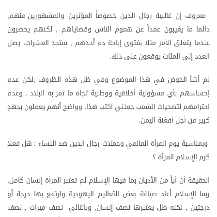
معروف
إن
غالبية
رجال
الدين
خصوصاً
المؤثرين
والمشهورين
منهم
,
دائما
ما
يغيبون
عمداً
عن
هموم
الناس
وقضاياهم
لكنهم
يحضرون
,
عندما
يتعلق
الأمر
مثلا
بفتوى
إباحة
دم
أحدهم
ستجد
العشرات،
يصل
,
العدد
إلى
المئات
يوقعون
على
ذلك
.
لم
أشأ
الخوض
في
هذا
الموضوع
وفي
ظل
هذه
الظروف
لكن
عدم
,
إحساسهم
بأي
مسؤولية
أخلاقية
ووطنية
تجاه
ما
تمر
به
البلاد
وعدم
,
احترامهم
لتضحيات
الشعب
جعلني
اكتب
هذا
وواضح
أنهم
يعملون
بجهدٍ
.
كبير
من
أجل
أفغنة
اليمن
.
وبمناسبة
يوم
المرأة
العالمي
وحملات
رجال
الدين
ضد
النساء
هل
فعلا
:
كرم
الإسلام
المرأة
؟
الحقيقة
أن
أياً
من
الأديان
بما
فيها
الإسلام
لم
تعتبر
المرأة
إنسان
كامل
,
ربما
الإسلام
أعاد
صياغة
بعض
التعاليم
اليهودية
وارتفع
بها
درجة
أو
درجتين
لكنه
ظل
يعتبرها
نصف
إنسان
وبالتالي
نصف
ميراث
نصف
,
,
,