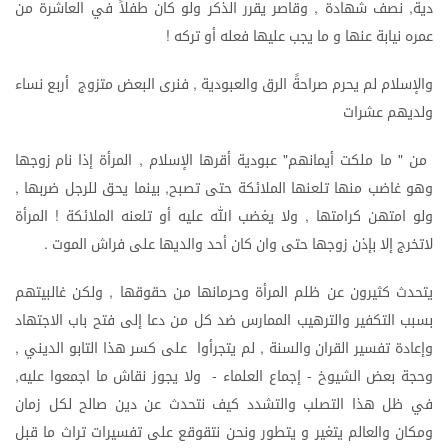
دية
نصف
شهادة
وقاصر
يقرر
الذكر
ولو
كان
طفلاً
في
العاشرة
من
,
,
عمره
نيابة
عنها
و
ما
يجب
عليها
فعله
أو
تركه
!
والإسلام
لم
يحرم
صراحةً
الرق
والعبودية
فنرى
البعض
متزوج
أربع
نساء
,
ولديهم
عشرات
من
ما
ملكت
أيمانهم
عبودية
أقرها
الإسلام
المرأة
إذا
نام
زوجها
,
"
"
وهو
غاضب
منها
تلعنها
الملائكة
حتى
تصبح
بينما
يحق
للرجل
ضربها
,
,
ولو
امتهن
كرامتها
ولا
يغضب
الله
عليه
أو
تلعنه
الملائكة
المرأة
!
,
لاتخرج
إلا
بإذن
زوجها
حتى
وان
كان
أحد
والديها
على
فراش
الموت
.
يتحدث
كثيرون
عن
ظلم
المرأة
وحرمانها
من
حقوقها
ولكن
غالبيتهم
,
بسبب
التكفير
والترهيب
الممارس
ضد
كل
من
دعا
إلى
فتح
باب
الاجتهاد
وإعادة
تفسير
القران
والسنة
لم
يتجرأوا
على
كسر
هذا
التابو
الديني
,
,
وحجة
بعض
الشيوخ
إجماع
العلماء
ولا
يجوز
نقاش
ما
اجمعوا
عليه
,
-
-
في
ظل
هذا
التصلب
والتشدد
كيف
نتحدث
عن
دين
صالح
لكل
زمان
ومكان
والعالم
يتغير
و
يتطور
ونحن
نتقوقع
على
تفسيرات
تراث
ما
قبل