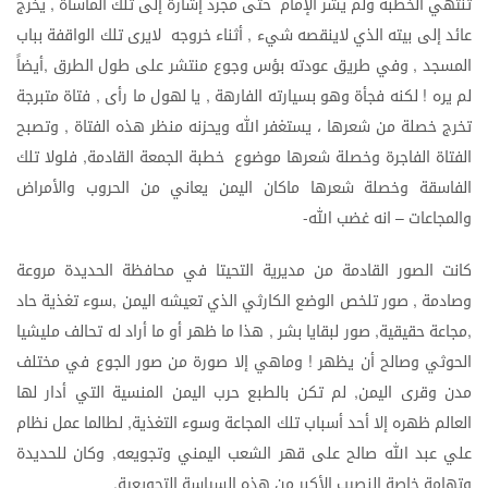
تنتهي
الخطبة
ولم
يشر
الإمام
حتى
مجرد
إشارة
إلى
تلك
المأساة
يخرج
,
عائد
إلى
بيته
الذي
لاينقصه
شيء
أثناء
خروجه
لايرى
تلك
الواقفة
بباب
,
المسجد
وفي
طريق
عودته
بؤس
وجوع
منتشر
على
طول
الطرق
أيضاً
,
,
لم
يره
لكنه
فجأة
وهو
بسيارته
الفارهة
يا
لهول
ما
رأى
فتاة
متبرجة
,
,
!
تخرج
خصلة
من
شعرها
،
يستغفر
الله
ويحزنه
منظر
هذه
الفتاة
وتصبح
,
الفتاة
الفاجرة
وخصلة
شعرها
موضوع
خطبة
الجمعة
القادمة
فلولا
تلك
,
الفاسقة
وخصلة
شعرها
ماكان
اليمن
يعاني
من
الحروب
والأمراض
والمجاعات
انه
غضب
الله
-
–
كانت
الصور
القادمة
من
مديرية
التحيتا
في
محافظة
الحديدة
مروعة
وصادمة
صور
تلخص
الوضع
الكارثي
الذي
تعيشه
اليمن
سوء
تغذية
حاد
,
,
مجاعة
حقيقية
صور
لبقايا
بشر
هذا
ما
ظهر
أو
ما
أراد
له
تحالف
مليشيا
,
,
,
الحوثي
وصالح
أن
يظهر
وماهي
إلا
صورة
من
صور
الجوع
في
مختلف
!
مدن
وقرى
اليمن
لم
تكن
بالطبع
حرب
اليمن
المنسية
التي
أدار
لها
,
العالم
ظهره
إلا
أحد
أسباب
تلك
المجاعة
وسوء
التغذية
لطالما
عمل
نظام
,
علي
عبد
الله
صالح
على
قهر
الشعب
اليمني
وتجويعه
وكان
للحديدة
,
وتهامة
خاصة
النصيب
الأكبر
من
هذه
السياسة
التجويعية
.