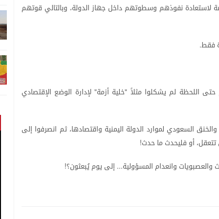
ة
لاستعادة
نفوذهم
وسطوتهم
داخل
جهاز
الدولة،
وبالتالي
قوتهم
فقط
.
حتى
اللحظة
لم
يشكلوا
مثلاً
خلية
أزمة
لإدارة
الوضع
الإقتصادي
"
"
والخنق
السعودي
لموارد
الدولة
اليمنية
واقتصادها،
ثم
انصرفوا
إلى
تتعقل،
أو
فليحدث
ما
حدث
!
ث
والعصبويات
وانعدام
المسؤولية
إلى
يوم
يُبعثون؟
!
...