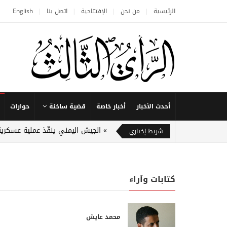
الرئيسية
من نحن
الإفتتاحية
اتصل بنا
English
أحدث الأخبار
أخبار خاصة
قضية ساخنة
حوارات
الجيش اليمني ينفّذ عملية عسكرية
شريط إخباري
كتابات وآراء
محمد عايش