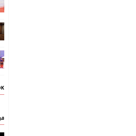
OK
في