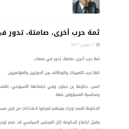
ثمة حرب أخرى، صامتة، تدور في
11 مارس, 2017
ثمة
حرب
أخرى،
صامتة،
تدور
في
صنعاء
..
انها
حرب
التعيينات
والوظائف
بين
الحوثيين
والمؤتمريين
.
امس،
حكومة
بن
حبتور،
وفِي
اجتماعها
الأسبوعي،
ناقش
ومحاسبة
المسؤولين
عنها
.
الحكومة
تقصد
وزراء
بعينهم
تعرضوا
لاعتداءات
من
قبل
مسؤ
وقبل
اجتماع
الحكومة
كان
المجلس
السياسي
قد
عمم
توجي