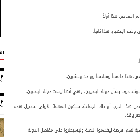
لم
المعاصر،
هذا
أولاً
..
ى
وشك
الإنهيار،
هذا
ثانياً
..
ال
..
اق،
هذا
خامساً
وسادساً
وواحد
وعشرين
.
مؤكد
دوماً
بشأن
دولة
اليمنيين،
وهي
أنها
ليست
دولة
اليمنيين
.
صل
هذا
الحزب
أو
تلك
الجماعة،
فتكون
المهمة
الأولى
تفصيل
هذه
صر
ياقة
.
بة
لهم،
فرصة
ليفهموا
اللعبة
وليسيطروا
على
مفاصل
الدولة
.