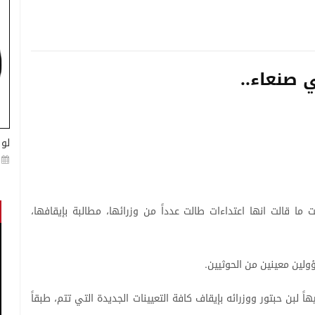
 صنعاء..
لو 
ت
ما
قالت
انها
اعتداءات
طالت
عدداً
من
وزرائها،
مطالبة
بإيقافها،
ولين
معينين
من
الحوثيين
.
هاً
لبن
حبتور
ووزرائه
بإيقاف
كافة
التعيينات
الجديدة
التي
تتم،
طبقاً