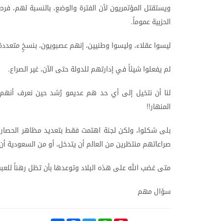
ويستقتل
المؤتمريون
لأن
الفترة
والوضع،
بالنسبة
لهم،
فرص
الحزبية
عموماً
.
ليسوا
عقلاء،
وليسوا
وطنيين،
إنهم
عصبويون،
بنسخٍ
متعددة
لم
يفعلوا
شيئاً
في
إدارتهم
للدولة
حتى
الآن،
غير
الصراع
.
لنا
أن
نتخيل
إلى
أي
حد
هم
عديمو
رُشد
حين
نعرف
أنهم
المنهار
!!
بلى
شكلوا،
ولكن
لجنة
اهتمت
فقط
بتعديد
مظاهر
الحصار
صراعاتهم
منتظرين
من
العالم
أن
يتدخل،
أو
من
السعودية
أن
متى
غضب
الله
على
هذه
البلاد
وتوعدها
بأن
تظل
رهناً
للعب
سؤال
مهم