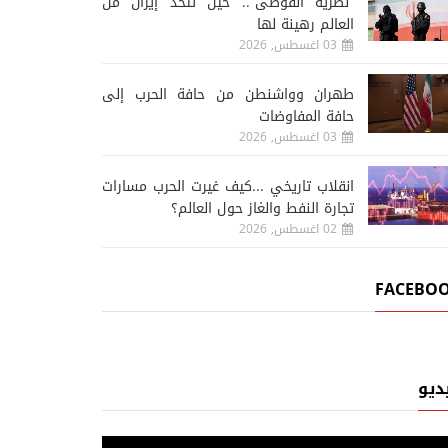
“نظرية الفوضى”.. حين تتخذ إيران من
العالم رهينة لها
03 اغسطس, 2026
طهران وواشنطن من حافة الحرب إلى
حافة المفاوضات
03 اغسطس, 2026
انقلاب تاريخي ...كيف غيرت الحرب مسارات
تجارة النفط والغاز حول العالم؟
02 اغسطس, 2026
FACEBO
ديو