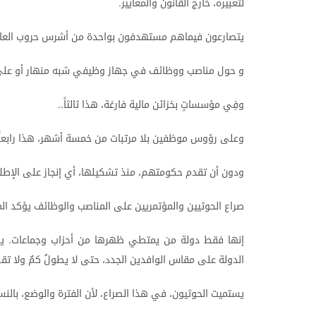
لتعبيره،
خارج
القانون
والمعايير
.
يتصارعون
فيماهم
مستهدفون
بواحدة
من
أشرس
حروب
العا
و
حول
مناصب
ووظائف
في
جهاز
وظيفي
شبه
منهار
أو
عل
وفِي
مؤسساتٍ
بخزائن
مالية
فارغة،
هذا
ثالثاً
..
وعلى
رؤوس
موظفين
بلا
مرتبات
من
خمسة
أشهر،
هذا
رابعاً
ودون
أن
تقدم
حكومتهم،
منذ
تشكيلها،
أي
إنجاز
على
الإطل
صراع
الحوثيين
والمؤتمريين
على
المناصب
والوظائف
يؤكد
ال
إنها
فقط
دولة
من
يمتطي
ظهرها
من
أحزاب
وجماعات
ي
.
الدولة
على
مقاس
الوافدين
الجدد،
حتى
لا
يطولُ
كمٌ
ولا
تق
يستميت
الحوثيون،
في
هذا
الصراع،
لأن
الفترة
والوضع،
بالنس