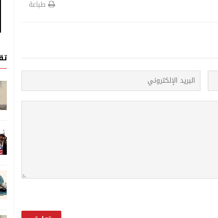
طباعة
تق