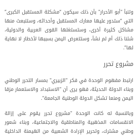
وتنبأ "أبو الأحرار" بأن ذلك سيكون “مشكلة المستقبل الكبرى”
التي “ستدور عليها معارك المستقبل وأحداثه، وستنبعث منها
مشاكل كثيرة أخرى، وستستغلها القوى العربية والدولية،
شئنا ذلك أم لم نشأ، وستتعرض اليمن بسببها لأخطار لا نهاية
لها”.
مشروع تحرر
ارتبط مفهوم الوحدة في فكر "الزبيري" بمسار التحرر الوطني
وبناء الدولة الحديثة، فهو يرى أن "الاستبداد والاستعمار مزقا
اليمن ومنعا تشكل الدولة الوطنية الجامعة".
وبالنسبة له كانت الوحدة "مشروع تحرر يقوم على إزالة
الانقسامات المذهبية والمناطقية والاجتماعية، وبناء شعور
وطني مشترك، وتحرير الإرادة الشعبية من الهيمنة الداخلية