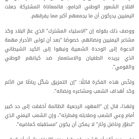
اقتلاع الشعور الوطني الجامع، فالمعاناة المشتركة جعلت
اليمنيين يدركون أن ما يجمعهم أكبر مما يفرقهم.
ووصف ذلك بقوله إن “الاستياء المشترك” الذي عمّ البلاد وحّد
مشاعر اليمنيين ونضالهم، خصوصًا “بعد أن تولى الأحرار مهمة
الدعوة إلى الوحدة الشعبية ونبهوا إلى الكيد الشيطاني
الذي يريده الطغيان والاستعمار ضد كيانهم الوطني
والقومي”.
ولخّص هذه الفكرة قائلًا: “إن التمزيق شكّل رباطًا من الألم
وحّد أهداف الشعب ومشاعره ونضاله”.
ولهذا، قال إن “العهود الرجعية الظالمة أخفقت إلى حد كبير
أمام وعي الشعب وصلابته وفطرته”، وإن الشعب اليمني الذي
“تطوّر وناضل وثار” لا يمكن أن يكون “مستقبله كماضيه”.