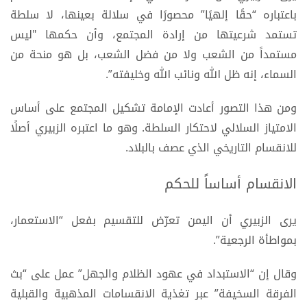
باعتباره “حقًا إلهيًا” محصورًا في سلالة بعينها، لا سلطة
تستمد شرعيتها من إرادة المجتمع، وأن حكمها "ليس
مستمداً من الشعب ولا من فضل الشعب، بل هو منحة من
السماء، إنه ظل الله ونائب الله وخليفته”.
ومن هذا التصور أعادت الإمامة تشكيل المجتمع على أساس
الامتياز السلالي لاحتكار السلطة. وهو ما اعتبره الزبيري أصلًا
للانقسام التاريخي الذي عصف بالبلاد.
الانقسام أساساً للحكم
يرى الزبيري أن اليمن تعرّض للتقسيم بفعل “الاستعمار،
بمواطأة الرجعية”.
وقال إن “الاستبداد في عهود الظلام والجهل” عمل على “بث
الفرقة السخيفة” عبر تغذية الانقسامات المذهبية والقبلية