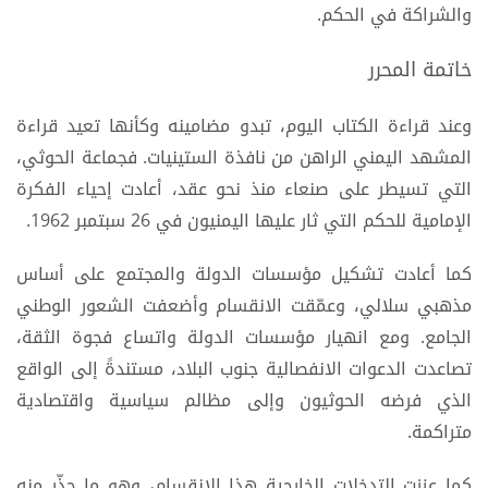
والشراكة في الحكم.
خاتمة المحرر
وعند قراءة الكتاب اليوم، تبدو مضامينه وكأنها تعيد قراءة
المشهد اليمني الراهن من نافذة الستينيات. فجماعة الحوثي،
التي تسيطر على صنعاء منذ نحو عقد، أعادت إحياء الفكرة
الإمامية للحكم التي ثار عليها اليمنيون في 26 سبتمبر 1962.
كما أعادت تشكيل مؤسسات الدولة والمجتمع على أساس
مذهبي سلالي، وعمّقت الانقسام وأضعفت الشعور الوطني
الجامع. ومع انهيار مؤسسات الدولة واتساع فجوة الثقة،
تصاعدت الدعوات الانفصالية جنوب البلاد، مستندةً إلى الواقع
الذي فرضه الحوثيون وإلى مظالم سياسية واقتصادية
متراكمة.
كما عززت التدخلات الخارجية هذا الانقسام، وهو ما حذّر منه