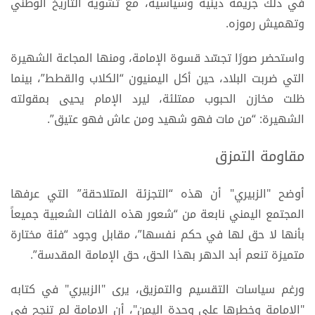
في ذلك جريمة دينية وسياسية، مع تشويه التاريخ الوطني
وتهميش رموزه.
واستحضر صورًا تجسّد قسوة الإمامة، ومنها المجاعة الشهيرة
التي ضربت البلاد، حين أكل اليمنيون “الكلاب والقطط”، بينما
ظلت مخازن الحبوب ممتلئة، ليرد الإمام يحيى بمقولته
الشهيرة: “من مات فهو شهيد ومن عاش فهو عتيق”.
مقاومة التمزق
أوضح "الزبيري" أن هذه “التجزئة المتلاحقة” التي عرفها
المجتمع اليمني نابعة من “شعور هذه الفئات الشعبية جميعاً
بأنها لا حق لها في حكم نفسها”، مقابل وجود “فئة مختارة
متميزة تنعم أبد الدهر بهذا الحق، حق الإمامة المقدسة”.
ورغم سياسات التقسيم والتمزيق، يرى "الزبيري" في كتابه
"الإمامة وخطرها على وحدة اليمن"، أن الإمامة لم تنجح في