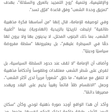
والإقليمية، وتنمية “روح التمجيد بالعرق والسلالة”، بهدف
“تمزيق وحدة الشعب” وفق قاعدة “فرّق تسد”.
وفي توصيفه للإمامة، قال إنها “من أساسها فكرة مذهبية
طائفية” ارتبطت تاريخيًا بالزيدية (الهادوية). بينما “أغلبية
الشعب، بما ذلك الجنوب المحتل، لا يدينون بها ولا يرون لها
حقًا في السيطرة عليهم”، بل يعتبرونها “سلطة مفروضة
سياسيًا ودينيًا”.
وأضاف أن الإمامة “لا تقف عند حدود السلطة السياسية، بل
تفرض على شطر الشعب معتقدات وطقوساً وأحكاماً مذهبية
لا تتفق مع مذهبه”، ما خلق “شعوراً مريراً لدى أكثر الشعب”،
وجعل “الانقسام ظلاً قائماً رهيباً يخيم على البلاد ويهدد
مصيرها دائمًا”.
وأكد أن هذا الواقع أوجد صورة ذهنية توحي وكأن “سكان
اليمن الأعلى طبقة حاكمة تحتكر الحكم لنفسها، وتجعل من