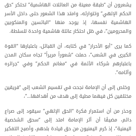
يشعرون أن “طبقة معينة من العائلات الهاشمية” تحتكر “حق
الحكم الإلهي” وتتوارثه، وامتد هذا الشعور حتى داخل الأسر
الهاشمية نفسها، إذ يوجد منها “البائسين والمنكوبين
والمحرومين”، في ظل احتكار عائلة هاشمية واحدة للسلطة.
كما يرى "أبو الأحرار" في كتابه، أن القبائل، باعتبارها “القوة
الكبرى في الشعب”، حملت “شعوراً مريراً” تجاه سكان المدن
باعتبارهم شركاء الأئمة في “مغانم الحكم” وفي “جرائره
وآثامه”.
وخلص إلى أن الإمامة نجحت في تقسيم الشعب إلى “فريقين
مختلفين كل فيهما مطية إلى هدف من أهدافها...”،
وحذر من أن استمرار فكرة “الحق الإلهي” سيقود إلى صراع
دائم، مضيفًا أن أثر الإمامة امتد إلى “سحق الشخصية
اليمنية”، إذ حُرم اليمنيون من حق قيادة بلدهم، وأصبح التفكير