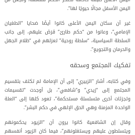
اليمن الأسفل مجالًا حيويًا لها”.
غير أن سكان اليمن الأعلى كانوا أيضًا ضحايا “الطغيان
الإمامي”، وعانوا من “حكم طارئ” فَرَضَ عليهم، إلى جانب
السلطة السياسية، “سلطة روحية” تعزلهم في “ظلام الجهل
والحرمان والتجويع”.
تفكيك المجتمع وسحقه
وفي كتابه، أشار "الزبيري" إلى أن الإمامة لم تكتف بتقسيم
المجتمع إلى “زيدي” و“شافعي”، بل أوجدت “تقسيمات
وتجزئات أخرى متسلسلة مستحكمة”، تعود كلها إلى “العلة
الواحدة المزمنة وهي الحق الإلهي في حكم البشر”.
وقال إن الشافعية كانوا يرون أن “الزيود يحكمونهم
ويتسلطون عليهم ويستغلونهم”، فيما كان الزيود أنفسهم