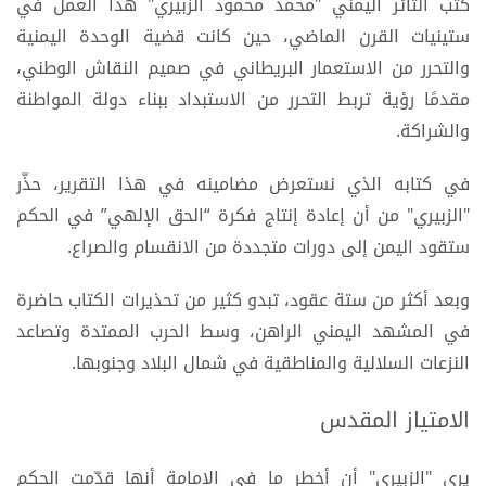
كتب الثائر اليمني "محمد محمود الزبيري" هذا العمل في
ستينيات القرن الماضي، حين كانت قضية الوحدة اليمنية
والتحرر من الاستعمار البريطاني في صميم النقاش الوطني،
مقدمًا رؤية تربط التحرر من الاستبداد ببناء دولة المواطنة
والشراكة.
في كتابه الذي نستعرض مضامينه في هذا التقرير، حذّر
"الزبيري" من أن إعادة إنتاج فكرة “الحق الإلهي” في الحكم
ستقود اليمن إلى دورات متجددة من الانقسام والصراع.
وبعد أكثر من ستة عقود، تبدو كثير من تحذيرات الكتاب حاضرة
في المشهد اليمني الراهن، وسط الحرب الممتدة وتصاعد
النزعات السلالية والمناطقية في شمال البلاد وجنوبها.
الامتياز المقدس
يرى "الزبيري" أن أخطر ما في الإمامة أنها قدّمت الحكم