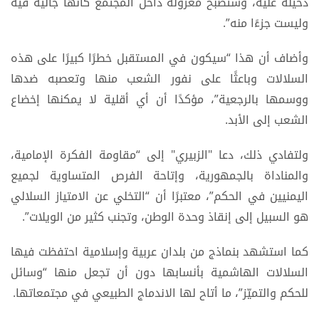
دخيلة عليه، وستصبح معزولة داخل المجتمع كأنها جالية فيه
وليست جزءًا منه”.
وأضاف أن هذا “سيكون في المستقبل خطرًا كبيرًا على هذه
السلالات وباعثًا على نفور الشعب منها وتعصبه ضدها
ووسمها بالرجعية”، مؤكدًا أن أي أقلية لا يمكنها إخضاع
الشعب إلى الأبد.
ولتفادي ذلك، دعا "الزبيري" إلى “مقاومة الفكرة الإمامية،
والمناداة بالجمهورية، وإتاحة الفرص المتساوية لجميع
اليمنيين في الحكم”، معتبرًا أن “التخلي عن الامتياز السلالي
هو السبيل إلى إنقاذ وحدة الوطن، وتجنب كثير من الويلات”.
كما استشهد بنماذج من بلدان عربية وإسلامية احتفظت فيها
السلالات الهاشمية بأنسابها دون أن تجعل منها “وسائل
للحكم والتميّز”، ما أتاح لها الاندماج الطبيعي في مجتمعاتها.