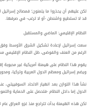
لكن عليهم أن يحذروا ما يتمنون؛ فمصالح إسرائيل 
قد لا تستطيع واشنطن -أو لا ترغب- في صرفها.
النظام الإقليمي: الماضي والمستقبل
سعت إسرائيل لإعادة تشكيل الشرق الأوسط وفق ر
الرغم من العنف والفوضى، ظل النظام الإقليمي مستقر
يقوم هذا النظام على هيمنة أمريكية غير محبوبة إقل
ويضم إسرائيل ومعظم الدول العربية وتركيا، ومحور 
نشأ هذا التوازن بعد انهيار الاتحاد السوفييتي، ع
الدول إما داخل النظام -فتحصل على الحماية والتموي
لكن هذه الهيمنة بدأت تتراجع منذ غزو العراق عام 2003 والأزمة المالية العالمية عام 2008.