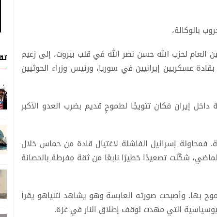
وب بالوكالة،
ن العام لحزب الله حسن نصر الله في قلب بيروت، إلى زعيم
تق
قادة عسكريين إيرانيين في سوريا، ورئيس وزراء الحوثيين
داخل إيران فكان تتويجًا لطموحٍ قديم بضرب العدو الأكبر
ة. فمحاولة إسرائيل الفاشلة لاغتيال قادة من حماس خلال
اضي، شكّلت تصعيدًا خطيرًا نابعًا من ثقة مفرطة بالحصانة
موح بها. وأصبحت صورته العابسة وهو يشاهد نتنياهو يقرأ
الجيوسياسية التي مهدت لوقف إطلاق النار في غزة.