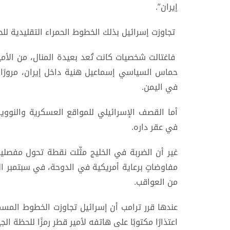
إيران”.
تجاوزت إسرائيل بذلك الخطوط الحمراء التقليدية للحر
فاغتالت شخصيات كانت تُعد بعيدة المنال، من الأمي
حماس السياسي إسماعيل هنية داخل إيران، مرورًا ب
في اليمن.
أما القصف الإسرائيلي للمواقع العسكرية والنووية 
في عقر داره.
غير أن الضربة في الخليج مثّلت نقطة تحول مفصلي
مفاوضاتٍ برعاية أمريكية في الدوحة، في سبتمبر الم
من العواقب.
عندها قرر ترامب أن إسرائيل تجاوزت الخطوط المس
اعتذارًا مكتوبًا على هاتفه لأمير قطر رمزًا للحظة 