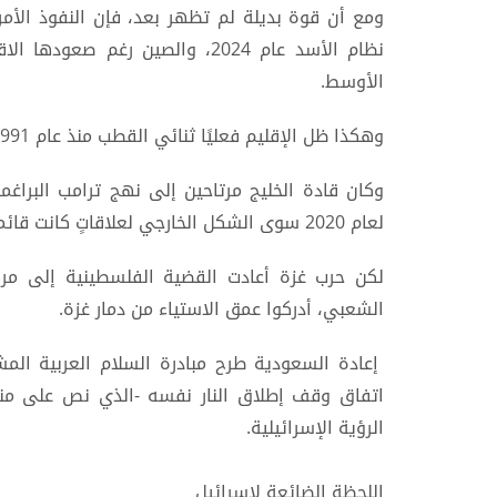
ومع أن قوة بديلة لم تظهر بعد، فإن النفوذ الأم
نظام الأسد عام 2024، والصين رغم
الأوسط.
وهكذا ظل الإقليم فعليًا ثنائي القطب منذ عام 1991: كتلة تقودها واشنطن، وأخرى تقودها طهران.
وكان قادة الخليج مرتاحين إلى نهج ترامب البراغما
لعام 2020 سوى الشكل الخارجي لعلاقاتٍ كانت قائمة أصلًا.
لكن حرب غزة أعادت القضية الفلسطينية إلى مرك
الشعبي، أدركوا عمق الاستياء من دمار غزة.
إعادة السعودية طرح مبادرة السلام العربية ال
اتفاق وقف إطلاق النار نفسه -الذي نص على من
الرؤية الإسرائيلية.
اللحظة الضائعة لإسرائيل