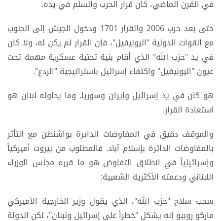
في القرن الماضي، كان قرار الحرب والسلم في يده.
حتى بعد حرب 2006 والقرار 1701 ودخول الجيش إلى الجنوب
مع القوات الدولية "اليونيفيل"، فإن القرار لم يكن له، ولا كان
في يد "حزب الله" الذي أقام بنية تحتية عسكرية مهمة تحت
عيون "اليونيفيل" واكتفاء إسرائيل باستراتيجية "الردع".
هو كان في يد إسرائيل وإیران وسوريا. وما يحاوله لبنان هو
استعادة القرار.
والموقف دقيق في المفاوضات الدائرة بواشنطن مع التأثر
بالمفاوضات الدائرة بإسلام آباد. فالمطلوب من بيروت أميركياً
وإسرائيلياً في انطلاق التفاوض هو ما قرره مجلس الوزراء
اللبناني ودعمته الأكثرية الشعبية:
سحب سلاح "حزب الله"، الذي يقول وزير الخارجية الأميركي
ماركو روبيو إنه يشكل "خطراً على إسرائيل ولبنان"، لكن الدولة