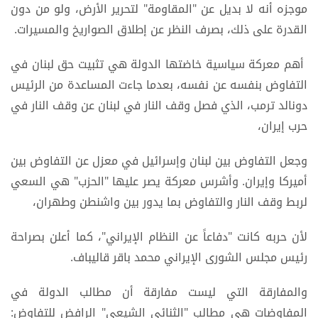
موجزه أنه لا بديل عن "المقاومة" لتحرير الأرض، ولو من دون
القدرة على ذلك، بصرف النظر عن إطلاق الصواريخ والمسيرات.
أهم معركة سياسية خاضتها الدولة هي تثبيت حق لبنان في
التفاوض بنفسه عن نفسه، بعدما جاءت المساعدة من الرئيس
دونالد ترمب، الذي فصل وقف النار في لبنان عن وقف النار في
حرب إيران،
وجعل التفاوض بين لبنان وإسرائيل في معزل عن التفاوض بين
أميركا وإيران. وأشرس معركة يصر عليها "الحزب" هي السعي
لربط وقف النار والتفاوض بما يدور بين واشنطن وطهران،
لأن حربه كانت "دفاعاً عن النظام الإيراني"، كما أعلن بصراحة
رئيس مجلس الشورى الإيراني محمد باقر قالیباف.
والمفارقة التي ليست مفارقة أن مطالب الدولة في
المفاوضات هي مطالب "الثنائي الشيعي" الرافض للتفاوض: