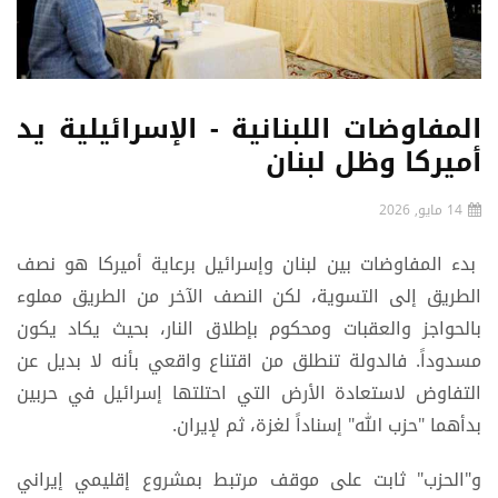
المفاوضات اللبنانية - الإسرائيلية يد
أميركا وظل لبنان
14 مايو, 2026
بدء المفاوضات بين لبنان وإسرائيل برعاية أميركا هو نصف
الطريق إلى التسوية، لكن النصف الآخر من الطريق مملوء
بالحواجز والعقبات ومحكوم بإطلاق النار، بحيث يكاد يكون
مسدوداً. فالدولة تنطلق من اقتناع واقعي بأنه لا بديل عن
التفاوض لاستعادة الأرض التي احتلتها إسرائيل في حربين
بدأهما "حزب الله" إسناداً لغزة، ثم لإيران.
و"الحزب" ثابت على موقف مرتبط بمشروع إقلیمي إیراني