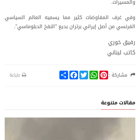
والمسيرات.
وفي غرف المفاوضات كثير مما يسميه العالم السياسي
الفرنسي من أصل إيراني برتران بديع "النفخ الدبلوماسي".
رفيق خوري
كاتب لبناني
S
F
T
W
P
مشاركة :
طباعة
h
a
w
h
i
a
c
i
a
n
r
e
t
t
t
e
b
t
s
e
o
e
A
r
مقالات متنوعة
o
r
p
e
k
p
s
t
ة
تقارير عربية ود