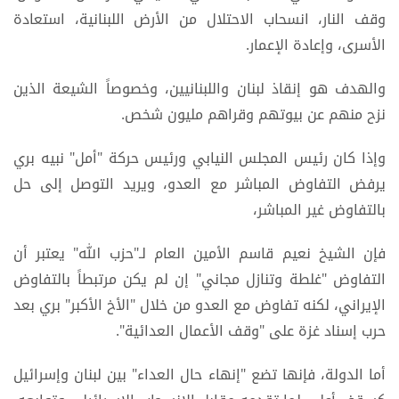
وقف النار، انسحاب الاحتلال من الأرض اللبنانية، استعادة
الأسرى، وإعادة الإعمار.
والهدف هو إنقاذ لبنان واللبنانيين، وخصوصاً الشيعة الذين
نزح منهم عن بيوتهم وقراهم مليون شخص.
وإذا كان رئيس المجلس النيابي ورئيس حركة "أمل" نبيه بري
يرفض التفاوض المباشر مع العدو، ويريد التوصل إلى حل
بالتفاوض غير المباشر،
فإن الشيخ نعيم قاسم الأمين العام لـ"حزب الله" يعتبر أن
التفاوض "غلطة وتنازل مجاني" إن لم يكن مرتبطاً بالتفاوض
الإيراني، لكنه تفاوض مع العدو من خلال "الأخ الأكبر" بري بعد
حرب إسناد غزة على "وقف الأعمال العدائية".
أما الدولة، فإنها تضع "إنهاء حال العداء" بين لبنان وإسرائيل