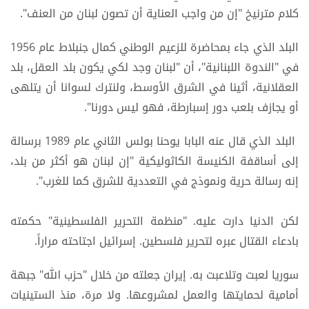
كلام مترنيخ "إن من واجب العناية أن تصون لبنان من العنف".
البلد الذي جاء بمحاضرة للزعيم الوطني كمال جنبلاط عام 1956
في "الندوة اللبنانية"، أن "لبنان وجد لكي يكون بلد العقل، بلد
العقلانية، أثينا في الشرق الأوسط، ولنترك لسوانا أن يتلهى
أو يجازف بلعب دور إسبارطة، فهو ليس دورنا".
البلد الذي قال عنه البابا يوحنا بولس الثاني عام 1989 برسالة
إلى أساقفة الكنيسة الكاثوليكية "إن لبنان هو أكثر من بلد،
إنه رسالة حرية ونموذج في التعددية للشرق كما للغرب".
لكن الدنيا دارت عليه. "منظمة التحرير الفلسطينية" حكمته
بادعاء القتال عبره لتحرير فلسطين. إسرائيل اجتاحته مراراً.
سوريا لعبت وتلاعبت به. إيران جعلته من خلال "حزب الله" جبهة
أمامية لحمايتها والعمل لمشروعها. ولا مرة، منذ الستينيات