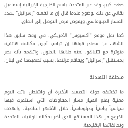
ضغط كبير، وقد عبر المتحدث باسم الخارجية الإيرانية إسماعيل
بقائي عن ذلك بوضوح عندما قال إن ما تفعله "إسرائيل" يهدد
المسار الدبلوماسي ويقوض فرص التوصل إلى اتفاق.
كما نقل موقع "أكسيوس" الأمريكي، في وقت سابق هذا
الشهر، عن مصادر قولها إن ترامب أجرى مكالمة هاتفية
متوترة مع نتنياهو، نعته خلالها بالجنون، واتهمه بأنه يضر
بمستقبل "إسرائيل" ويفاقم عزلتها، بسبب تصعيدها في لبنان.
منطقة التهدئة
ما تكشفه جولة التصعيد الأخيرة أن واشنطن باتت اليوم
معنية بمنع انهيار مسار المفاوضات التي استثمرت فيها
سياسياً وأمنياً ودبلوماسياً، خلال الأشهر الماضية، والهدف
الخروج من هذا المستنقع الذي أضر بمكانة الولايات المتحدة
وتحالفاتها الإقليمية.