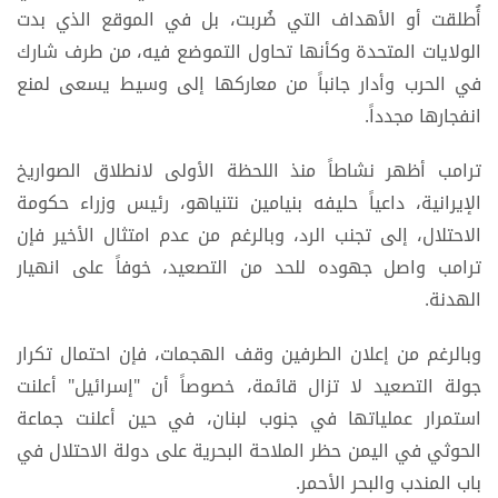
أُطلقت أو الأهداف التي ضُربت، بل في الموقع الذي بدت
الولايات المتحدة وكأنها تحاول التموضع فيه، من طرف شارك
في الحرب وأدار جانباً من معاركها إلى وسيط يسعى لمنع
انفجارها مجدداً.
ترامب أظهر نشاطاً منذ اللحظة الأولى لانطلاق الصواريخ
الإيرانية، داعياً حليفه بنيامين نتنياهو، رئيس وزراء حكومة
الاحتلال، إلى تجنب الرد، وبالرغم من عدم امتثال الأخير فإن
ترامب واصل جهوده للحد من التصعيد، خوفاً على انهيار
الهدنة.
وبالرغم من إعلان الطرفين وقف الهجمات، فإن احتمال تكرار
جولة التصعيد لا تزال قائمة، خصوصاً أن "إسرائيل" أعلنت
استمرار عملياتها في جنوب لبنان، في حين أعلنت جماعة
الحوثي في اليمن حظر الملاحة البحرية على دولة الاحتلال في
باب المندب والبحر الأحمر.