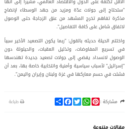
الأقل تكلفة على الدول والاقتصاد العالمي، مشيراً إلى أنها
"ستحتاج إلى جولات عدّة ومزيد من جهد الوسطاء لإنضاج
مذكرة تفاهم تخرج المشهد من عنق الزجاجة حتى الوصول
لاتفاق شامل على كافة التفاصيل".
واختتم الحيلة حديثه بالقول: "ربما يكون التصعيد الأخير سبباً
في تسريع المفاوضات، وتذليل العقبات، والحيلولة دون
الوصول لانسداد يفضي إلى جولات تصعيد جديدة تهندسها
"إسرائيل" لأسباب سياسية وأمنية وانتخابية خاصة بها، بعد أن
فشلت في حسم معاركها في غزة ولبنان وإيران واليمن".
S
F
T
W
P
مشاركة :
طباعة
h
a
w
h
i
a
c
i
a
n
r
e
t
t
t
e
b
t
s
e
o
e
A
r
مقالات متنوعة
o
r
p
e