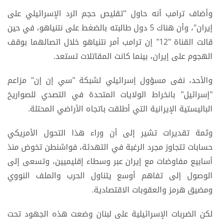
وأضاف ترامب أنه حاول "تقليص حجم الرد الإسرائيلي على
إيران"، وأن هناك 5 دول طالبته بالضغط على نتنياهو، في حين
قالت القناة "12" إن ترامب أمر نتنياهو خلال اتصالهما بوقف
الهجوم على إيران، بينما كانت المقاتلات تستعد.
والأحد، نفى مسؤول إسرائيلي لشبكة "سي إن إن" مزاعم
"إسرائيل" بانخراط الولايات المتحدة في التصدي للصواريخ
الباليستية الإيرانية التي أطلقت باتجاه الأراضي المحتلة.
وثمة تقديرات تشير إلى أن وراء هذا التحول الأمريكي
حسابات تتجاوز مجرد الرغبة في التهدئة، فواشنطن تخوض منذ
أسابيع مفاوضات مع إيران عبر وسطاء إقليميين، وتسعى إلى
الوصول إلى تفاهم أوسع يتناول الحرب والملف النووي
ومضيق هرمز والعقوبات الاقتصادية.
لكن الضربات الإسرائيلية على لبنان وضعت هذه الجهود تحت