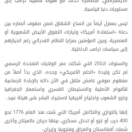
الديمقراطي، متضافرة كذلك مع هبوط شعبية ترامب إلى
مستويات دنيا قياسية.
ليس بمعزل أيضاً عن اتساع الشقاق ضمن صفوف أنصاره بين
دعاة «استعادة أمريكا» وتيارات التفوق الأبيض الشعبوية أو
العنصرية، وبين المؤمنين بمزايا النظام الفدرالي رغم انحيازهم
إلى سياسات ترامب الداخلية.
والسنوات الـ250 التي شكلت عمر الولايات المتحدة الرسمي
لم تكن وليدة «الحلم الأمريكي» وحده، الذي بدأ أصلاً من
مفهوم صوفي غامض مثقل في الآن ذاته بالإبادة الجماعية
للأقوام الأصلية والاستيطان القسري واستعمار الجغرافيا
وغزو الشعوب واجتياح أفريقيا لاستيراد البشر على هيئة عبيد.
إنها بالتوازي والتكامل أمريكا التي شنت منذ العام 1776 نحو
400 حرب أو غزو أو تدخل عسكري، بينها حربان عالميتان وأخرى
شملت أفغانستان والعراق وفنزويلا وإيران،