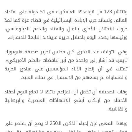
وتنتشر 128 من قواعدها العسكرية في 51 دولة على امتداد
العالم، وتساند حرب الإبادة الإسرائيلية في قطاع غزة كما تمدّ
حروب الاحتلال الأخرى بالمال والعتاد والدعم الدبلوماسي،
ورئيسها يهدد اليوم باحتلال جزيرة غرينلاند التابعة للدنمارك.
وفي التوقف عند الذكرى كان مجلس تحرير صحيفة «نيويورك
تايمز» قد أشار إلى واحدة من أبرز تناقضات «الحلم الأمريكي»،
تمثلت في أن إلحاح الآباء المؤسسين على مبادئ الحرية
والمساواة لم يمنعهم من الاستمرار في تملك العبيد.
وفات الصحيفة أن تكمل أن المزاعم ذاتها لا تمنع اليوم أحفاد
الأحفاد من ارتكاب أبشع الانتهاكات العنصرية والإرهابية
والفاشية.
وبهذا المعنى فإن إحياء الذكرى الـ250 لا يصح أن يقتصر على
خطاب تمجيد الماضي والتغني بدروسه وخلاصاته، ثمّ نبش