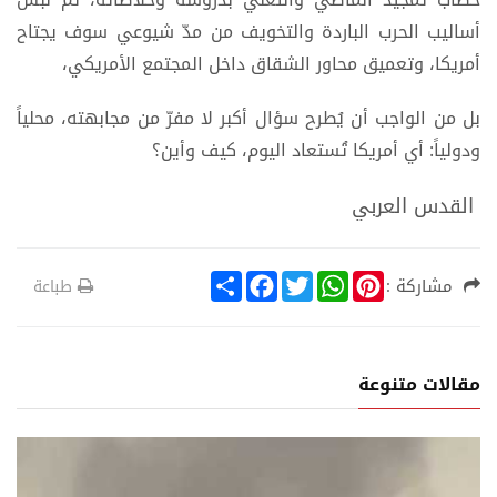
أساليب الحرب الباردة والتخويف من مدّ شيوعي سوف يجتاح
أمريكا، وتعميق محاور الشقاق داخل المجتمع الأمريكي،
بل من الواجب أن يُطرح سؤال أكبر لا مفرّ من مجابهته، محلياً
ودولياً: أي أمريكا تُستعاد اليوم، كيف وأين؟
القدس العربي
S
F
T
W
P
مشاركة :
طباعة
h
a
w
h
i
a
c
i
a
n
r
e
t
t
t
e
b
t
s
e
o
e
A
r
مقالات متنوعة
o
r
p
e
k
p
s
t
ة
تقارير عربية ود