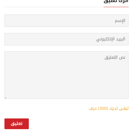
أترك تعليق
تبقى لديك (
300
) حرف