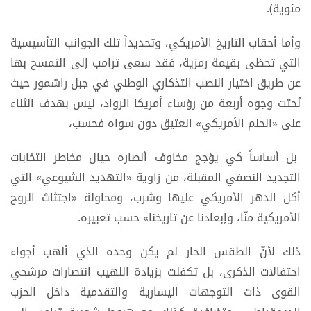
مئوية).
وأما أحقاب التاريخ الأمريكي، وتحديداً تلك الجوانب التأسيسية
التي تحظى بقيمة رمزية، فقد سعى ترامب إلى التمسح بها
عن طريق اختيار النصب التذكاري الوطني في جبل راشمور حيث
نُحتت وجوه أربعة من رؤساء أمريكا الرواد، ليس بهدف الثناء
على «الحلم الأمريكي» العتيق دون سواه فحسب،
بل أساساً كي يؤجج مخاوف أنصاره حيال مخاطر انتخابات
التجديد النصفي المقبلة، من زاوية «التهديد الشيوعي» التي
أكل الدهر الأمريكي عليها وشرب، ومحاولة «اجتثاث الروح
الأمريكية منّا، وإبعادنا عن تاريخنا» حسب تعبيره.
ذلك لأنّ الطقس الحار لم يكن وحده الذي ألهب أجواء
احتفالات الذكرى، بل تكفلت بزيادة اللهيب انتصارات مرشحي
القوى ذات التوجهات اليسارية والتقدمية داخل الحزب