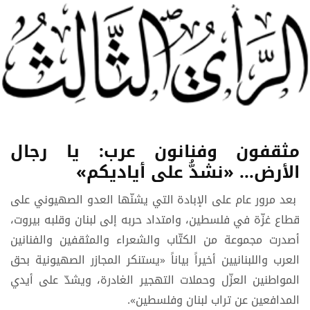
مثقفون وفنانون عرب: يا رجال
الأرض... «نشدُّ على أياديكم»
بعد مرور عام على الإبادة التي يشنّها العدو الصهيوني على
قطاع غزّة في فلسطين، وامتداد حربه إلى لبنان وقلبه بيروت،
أصدرت مجموعة من الكتّاب والشعراء والمثقفين والفنانين
العرب واللبنانيين أخيراً بياناً «يستنكر المجازر الصهيونية بحق
المواطنين العزّل وحملات التهجير الغادرة، ويشدّ على أيدي
المدافعين عن تراب لبنان وفلسطين».