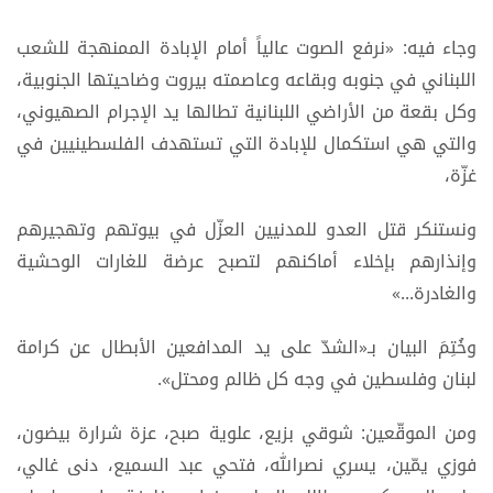
وجاء فيه: «نرفع الصوت عالياً أمام الإبادة الممنهجة للشعب
اللبناني في جنوبه وبقاعه وعاصمته بيروت وضاحيتها الجنوبية،
وكل بقعة من الأراضي اللبنانية تطالها يد الإجرام الصهيوني،
والتي هي استكمال للإبادة التي تستهدف الفلسطينيين في
غزّة،
ونستنكر قتل العدو للمدنيين العزّل في بيوتهم وتهجيرهم
وإنذارهم بإخلاء أماكنهم لتصبح عرضة للغارات الوحشية
والغادرة...»
وخُتِمَ البيان بـ«الشدّ على يد المدافعين الأبطال عن كرامة
لبنان وفلسطين في وجه كل ظالم ومحتل».
ومن الموقّعين: شوقي بزيع، علوية صبح، عزة شرارة بيضون،
فوزي يمّين، يسري نصرالله، فتحي عبد السميع، دنى غالي،