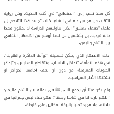
كل سند نسب إلى "الصنعاني" في كتب الحديث، وكل رواية
انتقلت من مجلس علم في الشام، كانت تجسد هذا التلاحم. إن
علماء "صنعاء دمشق" الذين تناولتهم الدراسة لا يمثلون فقط
حالة فردية، بل يكشفون عن نمط أوسع من الانصهار الثقافي
بين الشام واليمن،
ذلك الانصهار الذي يمكن تسميته "توأمة الذاكرة والهوية".
في هذه التوأمة، تتداخل الأنساب، وتتقاطع المدارس، وتزدهر
الهويات المعرفية، من دون أن تقف أمامها الحواجز أو
تشتتها الأطر السياسية.
ولم يكن عبثا أن يجمع النبي ﷺ في دعائه بين الشام واليمن:
"اللهم بارك لنا في شامنا ويمننا"؛ فهو دعاء ليس جغرافيا في
دلالته، ولا مجرد تمنيا بالبركة لمكانين على خارطة،