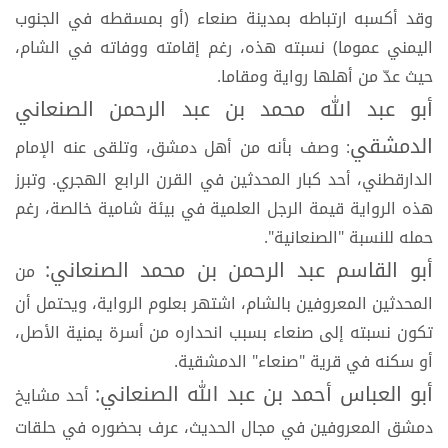
وقد أكسبه ارتباطه بمدينة صنعاء (أو بمسقطه في الجنوب
اليمني عموما) نسبته هذه، رغم إقامته ووفاته في الشام،
حيث عدّ من أهلها رواية ومقاما.
أبو عبد الله محمد بن عبد الرحمن الصنعاني
الدمشقي
: وصف بأنه من أهل دمشق، وتلقى عنه الإمام
الدارقطني، أحد كبار المحدثين في القرن الرابع الهجري. وتبرز
هذه الرواية قيمة الرجل العلمية في بيئة شامية خالصة، رغم
حمله للنسبة "الصنعانية".
أبو القاسم عبد الرحمن بن محمد الصنعاني:
من
المحدثين المعروفين بالشام، اشتهر بعلوم الرواية، ويحتمل أن
تكون نسبته إلى صنعاء بسبب انحداره من أسرة يمنية الأصل،
أو سكنه في قرية "صنعاء" الدمشقية.
أبو العباس أحمد بن عبد الله الصنعاني:
أحد مشايخ
دمشق المعروفين في مجال الحديث، عرف بحضوره في حلقات