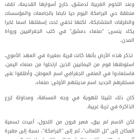
وعند التخوم الغربية لدمشق، خارج أسوارها القديمة، تقف
منطقة حي البرامكة اليوم حيا نابضا بالجامعات والمؤسسات
والطرقات المتشابكة، لكنها تخفي تحت إسفلتها اسما غابرا
يكاد ينسى: "صنعاء دمشق" في كتب الجغرافيين ورواة
المدن،
تذكر هذه الأرض بأنها كانت قرية صغيرة في العهد الأموي،
استوطنها قوم من اليمانيين الذين ارتحلوا من صنعاء اليمن،
فاستعادوا في المنفى الجغرافي اسم الموطن، وأطلقوا على
مستقرهم الجديد اسم مدينتهم الأولى: صنعاء.
كان ذلك تثبيتا للهوية في وجه المسافة، ومحاولة لزرع
الذاكرة في تربة غريبة.
لكن الاسم لم يبق، فعبر قرون من التحول، أعيدت تسمية
المكان إلى "تل الثعالب"، ثم إلى "البرامكة"، نسبة إلى مقبرة