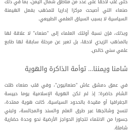
حتى غلب لاحقا على عدد من مناطق شمال اليمن، بما في ذلك
صنعاء التي أصبحت مركزا إداريا للمذهب بفعل الهيمنة
السياسية لا بسبب السياق العلمي الطبيعي.
وبذلك، فإن نسبة أولئك العلماء إلى "صنعاء" لا علاقة لها
بالمذهب الزيدي لاحقا، بل تعبر عن مرحلة سابقة لها طابع
علمي سني خالص.
شامنا ويمننا… توأمة الذاكرة والهوية
في عمق دمشق عاش "صنعانيون"، وفي قلب صنعاء ظلت
الشام حاضرة؛ إذ لم تكن الهوية الإسلامية يوما حبيسة
الجغرافيا أو مقيدة بالحدود السياسية. كانت هوية ممتدة،
تنسج وشائجها عبر طرق العلم والسند والمجالسة، وتبني
جسورا من الانتماء تتجاوز الحواجز الأرضية نحو وحدة حضارية
شاملة.