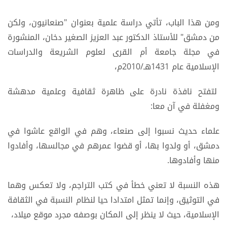
ومن هذا الباب، تأتي دراسة علمية بعنوان "صنعانيون، ولكن
من دمشق" للأستاذ الدكتور عبد العزيز الصغير دخان، المنشورة
في مجلة جامعة أم القرى لعلوم الشريعة والدراسات
الإسلامية عام 1431هـ/2010م،
لتفتح نافذة نادرة على ظاهرة ثقافية وعلمية مدهشة
ومغفلة في آن معا:
علماء حديث نسبوا إلى صنعاء، وهم في الواقع عاشوا في
دمشق، أو ولدوا بها، أو قضوا عمرهم في مجالسها، وأفادوا
منها وأفادوها.
هذه النسبة لا تعني خطأ في كتب التراجم، ولا تعكس وهما
في التوثيق، وإنما تمثل امتدادا حيا لنظام النسبة في الثقافة
الإسلامية، حيث لا ينظر إلى المكان بوصفه مجرد موقع ميلاد،