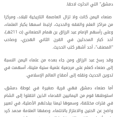
دمشق" التي اندثرت لاحقا.
صنعاء اليمن كانت ولا تزال العاصمة التاريخية للبلاد، ومركزا
من مراكز العلم والفقه والحديث، ارتبط اسمها بكبار العلماء،
وعلى رأسهم الإمام عبد الرزاق بن همام الصنعاني (ت 211هـ)،
أحد كبار المحدثين في القرن الثاني الهجري، وصاحب
"المصنف"، أحد أشهر كتب الحديث.
وقد رسخ عبد الرزاق ومن جاء بعده من علماء اليمن النسبة
إلى صنعاء كعلم على مرجعية علمية سنية متينة، أسهمت في
تدوين الحديث ونقله إلى أصقاع العالم الإسلامي.
أما صنعاء دمشق فهي قرية صغيرة في غوطة دمشق،
استوطنها قوم من اليمانيين القدماء الذين انتقلوا إلى الشام
في فترات مختلفة، وسموها تيمنا ببلدتهم الأصلية، في تعبير
واضح عن الحنين والاعتزاز بالانتماء. وصفها العلامة محمد كرد