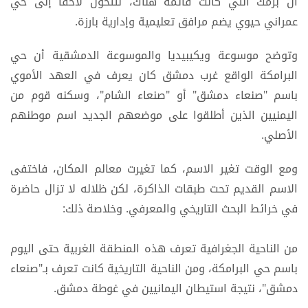
آل برمك التي كانت قائمة هناك، لتتحول لاحقا إلى حي
عمراني حيوي يضم مرافق تعليمية وإدارية بارزة.
وتوضح موسوعة ويكيبيديا والموسوعة الدمشقية أن حي
البرامكة الواقع غرب دمشق كان يعرف في العهد الأموي
باسم "صنعاء دمشق" أو "صنعاء الشام"، وسكنه قوم من
اليمنيين الذين أطلقوا على موضعهم الجديد اسم موطنهم
الأصلي.
ومع الوقت تغير الاسم، كما تغيرت معالم المكان، فاختفى
الاسم القديم تحت طبقات الذاكرة، لكن ظلاله لا تزال حاضرة
في خرائط البحث التاريخي والمعرفي. وخلاصة ذلك:
من الناحية الجغرافية تعرف هذه المنطقة الغربية حتى اليوم
باسم حي البرامكة، ومن الناحية التاريخية كانت تعرف بـ"صنعاء
دمشق"، نتيجة استيطان اليمانيين في غوطة دمشق.