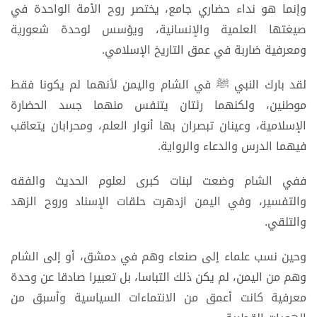
وإنما هو نداء حضاري جامع، يختصر روح الأمة الواحدة في
صيغتها العلمية والإنسانية، ويؤسس لوحدة شعورية
ومعرفية ضاربة في عمق التاريخ الإسلامي.
لقد بارك النبي ﷺ في الشام واليمن لأنهما لم يكونا فقط
موطنين، ولكنهما رئتان يتنفس منهما جسد الحضارة
الإسلامية، وعينان تبصران بها أنوار العلم، ومحرابان يتعاقب
فيهما الدرس والدعاء والرواية.
ففي الشام وضعت لبنات كبرى لعلوم الحديث والفقه
والتفسير، وفي اليمن ازدهرت حلقات الإسناد وروح الزهد
والتلقي.
وحين نسب علماء إلى صنعاء وهم في دمشق، أو إلى الشام
وهم من اليمن، لم يكن ذلك التباسا، بل تعبيرا صادقا عن وحدة
معرفية كانت أعمق من الانتماءات السياسية وأسبق من