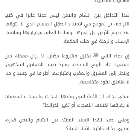
الهويات القطرية.
هذا التداخل بين الشام واليمن ليس حدثا عابرا في كتب
التراجم، بل نموذج حي لامتداد العقل المسلم الذي لا يتوقف
عند تخوم الأرض، بل يعبرها بوسائط العلم، ويتجاوزها بسلاسل
الإسناد والرحلة في طلب الحكمة.
إن دعاء النبي ﷺ يختزل مشروعا حضاريا لا يزال ممكنا، حين
نستعيد تلك الروح الواحدة، وننبذ ضيق الانغلاق المذهبي،
وننظر إلى المشرق والمغرب باعتبارهما أطرافا في جسد واحد،
لا مناطق نفوذ متخاصمة.
فمتى ندرك أن الأمة التي وحّدها الحديث والسند والمصنفات
لا يفرقها اختلاف اللهجات أو تغير الخرائط؟
ومتى نعيد لهذا السند الممتد بين الشام واليمن قدره،
فنحيي بذلك ذاكرة الأمة الحية؟