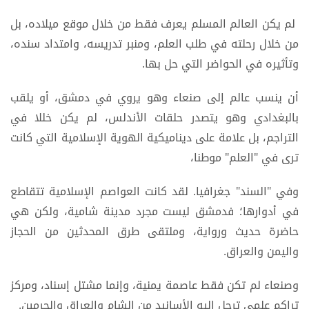
لم يكن العالم المسلم يعرف فقط من خلال موقع ميلاده، بل
من خلال رحلته في طلب العلم، ومنبر تدريسه، وامتداد سنده،
وتأثيره في الحواضر التي حل بها.
أن ينسب عالم إلى صنعاء وهو يروي في دمشق، أو يلقب
بالبغدادي وهو يتصدر حلقات الأندلس، لم يكن خللا في
التراجم، بل علامة على ديناميكية الهوية الإسلامية التي كانت
ترى في "العلم" موطنا،
وفي "السند" جغرافيا. لقد كانت العواصم الإسلامية تتقاطع
في أدوارها؛ فدمشق ليست مجرد مدينة شامية، ولكن هي
حاضرة حديث ورواية، وملتقى طرق المحدثين من الحجاز
واليمن والعراق.
وصنعاء لم تكن فقط عاصمة يمنية، وإنما مشتل إسناد، ومركز
تراكم علمي ترحل إليه الأسانيد من الشام والعراق والحرمين.