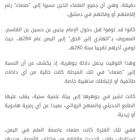
دقيقة، وهي أن جميع العلماء الذين نسبوا إلى "صنعاء" رغم
إقامتهم أو وفاتهم في دمشق،
كانوا قد توفوا قبل دخول الإمام يحيى بن حسين بن القاسم،
المعروف بـ"الهادي إلى الحق" إلى اليمن عام 284هـ، حيث
توفي آخرهم تقريبا سنة 280هـ.
وهذا التوقيت يحمل دلالة جوهرية، إذ يكشف عن أن النسبة
إلى "صنعاء" في تلك المرحلة كانت خالية من أي دلالات
طائفية أو ارتباطات مذهبية خاصة.
كانت تشير في جوهرها إلى بيئة علمية سنية، يغلب عليها
الطابع الحديثي والمنهج الروائي، بعيدا عن أي رمزية هادوية
أو زيدية.
ففي تلك الفترة كانت صنعاء عاصمة العلم في اليمن،
تستقطب طلاب الحديث والفقه من مختلف الأمصار، ويزدهر