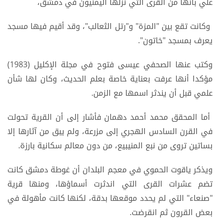
علي بأنها من القرى التي نزلها اليمنيون في دمشق،
وكانت تقع بين "المزة" و"رتل الثعالب"، وقد أقيم فيها مسجد
يعرف بمسجد "خاتون".
وكتب عنها الصحفي عيسى فتوح في مجلة الإكليل (1983)
مؤكدا أنها عرفت بعناية خاصة بعلم الحديث، وكان لها شأن
علمي قبل أن يندثر اسمها مع الزمن.
أما المحقق محمد أحمد دهمان فأشار إلى أن القرية تحولت
في القرن السادس الهجري إلى مزرعة، ولم يبق من آثارها إلا
بساتين تروى من نبع المنيبيع، من دون معالم سكانية بارزة.
ويذكر ياقوت الحموي في معجم البلدان أن غوطة دمشق كانت
تضم عشرات القرى التي اندثرت أسماؤها، ومنها قرية
"صنعاء" التي لم يحدد موقعها بدقة، لكنها كانت مأهولة في
بعض القرون ثم انقرضت.