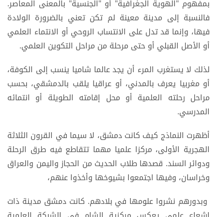
بمفهوم "الهوية الجغرافية" أو "الجنسية" بالمعنى المعاصر.
فالنسبة إلى مدينة معينة لم تكن تعني بالضرورة الولادة
فيها، وإنما قد تدل على الانتساب الروحي أو الانتماء العلمي
أو الأصل القبلي أو حتى مرحلة من مراحل التكوين العلمي.
لذلك لا يستغرب المرء أن يجد عالما شاميا ينسب إلى الكوفة،
أو مغربيا يعرف بالمدني، أو عراقيا يلقب بالدمشقي، بحسب
مراحل رحلته العلمية أو محل إقامته الطويلة أو انتمائه
المدرسي.
أظهرت النماذج كيف كانت دمشق، لا سيما في القرون الثلاثة
الهجرية الأولى، مركزا علميا مهما تتقاطع فيه طرق الرحلة
ودوائر السند. قصدها طلاب الحديث من الحجاز واليمن والعراق
وخراسان، وفيها اجتمعوا بشيوخها وأخذوا عنهم،
وبدورهم نشروا علومها في بلادهم. كانت دمشق مدينة ذات
إشعاع علمي يعكس مركزية الشام في الشبكة العلمية