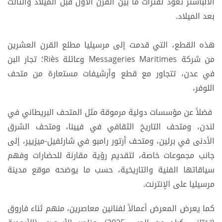
الألباستر تعود لفترات ما بين القرن الأول قبل الميلاد والثالث
بعد الميلاد.
هذه القطع، التي قدمت إلى مرسيليا مطلع القرن العشرين
من شركة Messageries Maritimes وعائلة Riès؛ تجار البن
في عدن، تتجاور مع قطع وأرشيفات مستعارة من متحف
اللوفر،
فضلاً عن مؤسسات دولية مرموقة مثل المتحف البريطاني في
لندن، ومتحف التاريخ الثقافي في فيينا، ومتحف الشرق
الأدنى في برلين، ومتحف أرتور رامبو في شارلفيل‑ميزيير، إلى
جانب مجموعات خاصة، لتقديم رؤية مقارنة للحضارات وفهم
سياقاتها الفنية والتاريخية، حسب ما يوضحه موقع مدينة
مرسيليا على الإنترنت.
كما يعرض المعرض أعمالاً لفنانين معاصرين، منهم ثناء فاروق