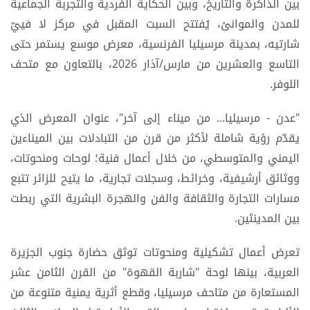
بين الذاكرة والتاريخ، وبين الحكاية الفردية والتجربة الجماعية
للمدن والموانئ، يُفتتح السبت المقبل في مركز لا فييّ
شارتيه، بمدينة مرسيليا الفرنسية، معرض موسع يستمر حتى
التاسع والعشرين من مارس/آذار 2026، بالتعاون مع متحف
اللوفر.
"عدن - مرسيليا... من ميناء إلى آخر"، عنوان المعرض الذي
يقدّم رؤية شاملة لأكثر من قرن من التبادلات بين الميناءين
اليمني والمتوسطي، من خلال أعمال فنية؛ لوحات ومنحوتات،
ووثائق أرشيفية، وخرائط، وسجلات تجارية، ما يتيح للزائر تتبع
مسارات التجارة والثقافة والفن والهجرة البشرية التي ربطت
بين المدينتَين.
تعرض أعمال تشكيلية ومنحوتات توثق حضارة جنوب الجزيرة
العربية، بينها لوحة "شاربة القهوة" من القرن الثامن عشر
المستعارة من متاحف مرسيليا، وقطع أثرية يمنية متنوعة من