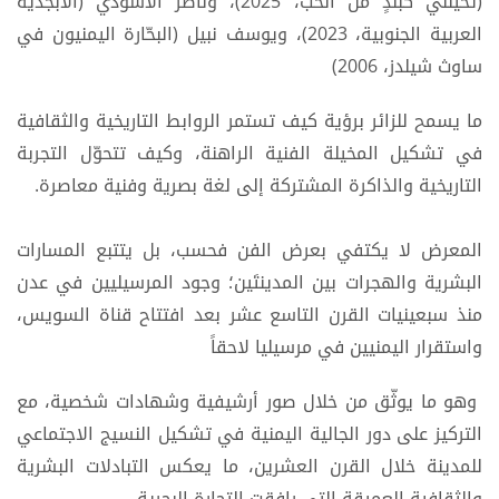
(تخيّلني كبلدٍ من الحب، 2025)، وناصر الأسودي (الأبجدية
العربية الجنوبية، 2023)، ويوسف نبيل (البحّارة اليمنيون في
ساوث شيلدز، 2006)
ما يسمح للزائر برؤية كيف تستمر الروابط التاريخية والثقافية
في تشكيل المخيلة الفنية الراهنة، وكيف تتحوّل التجربة
التاريخية والذاكرة المشتركة إلى لغة بصرية وفنية معاصرة.
المعرض لا يكتفي بعرض الفن فحسب، بل يتتبع المسارات
البشرية والهجرات بين المدينتَين؛ وجود المرسيليين في عدن
منذ سبعينيات القرن التاسع عشر بعد افتتاح قناة السويس،
واستقرار اليمنيين في مرسيليا لاحقاً
وهو ما يوثّق من خلال صور أرشيفية وشهادات شخصية، مع
التركيز على دور الجالية اليمنية في تشكيل النسيج الاجتماعي
للمدينة خلال القرن العشرين، ما يعكس التبادلات البشرية
والثقافية العميقة التي رافقت التجارة البحرية.