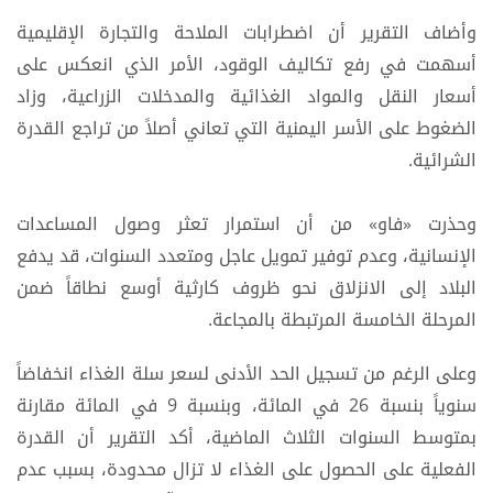
وأضاف التقرير أن اضطرابات الملاحة والتجارة الإقليمية
أسهمت في رفع تكاليف الوقود، الأمر الذي انعكس على
أسعار النقل والمواد الغذائية والمدخلات الزراعية، وزاد
الضغوط على الأسر اليمنية التي تعاني أصلاً من تراجع القدرة
الشرائية.
وحذرت «فاو» من أن استمرار تعثر وصول المساعدات
الإنسانية، وعدم توفير تمويل عاجل ومتعدد السنوات، قد يدفع
البلاد إلى الانزلاق نحو ظروف كارثية أوسع نطاقاً ضمن
المرحلة الخامسة المرتبطة بالمجاعة.
وعلى الرغم من تسجيل الحد الأدنى لسعر سلة الغذاء انخفاضاً
سنوياً بنسبة 26 في المائة، وبنسبة 9 في المائة مقارنة
بمتوسط السنوات الثلاث الماضية، أكد التقرير أن القدرة
الفعلية على الحصول على الغذاء لا تزال محدودة، بسبب عدم