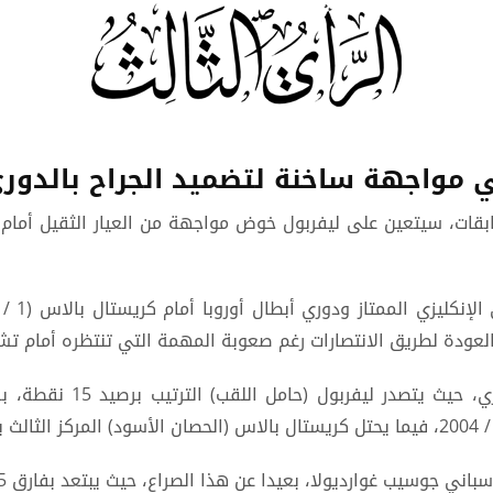
واجهة ساخنة لتضميد الجراح بالدوري 
ابقات، سيتعين على ليفربول خوض مواجهة من العيار الثقيل أما
ن بالعودة لطريق الانتصارات رغم صعوبة المهمة التي تنتظره أمام ت
واشتعل صراع المنافسة على
ولا، بعيدا عن هذا الصراع، حيث يبتعد بفارق 5 نقاط خلف ليفربول، محتلا المركز السابع.