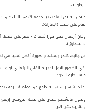
البطولات.
يقام على ملعب (الإمارات).
وكان أرسنال حقق فوزا ثم
بـ(المطارق).
من جانبه، ظهر ويستهام بصورة أفضل نسبيا في لقائه الأخير با
في الظهور الأول لمديره الفني البرتغالي نونو إسب
ملعب جاره اللدود.
أما مانشستر سيتي، فيطمع في مواصلة الزحف نحو مراكز المقدم
والقارية حتى الآن.