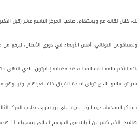
ينا 2 / صفر على ضيفه أولمبياكوس اليوناني، أمس الأربعاء في دوري الأبطال، 
لمسابقة المحلية ضد مضيفه إيفرتون، الذي انتهى بالتعادل 1 / 1، يوم الاثنين ا
يريتو سانتو، الذي تولى قيادة الفريق خلفا لغراهام بوتر، وهو ما
ة، حينما يحل ضيفا على برينتفورد، صاحب المركز الثالث عشر برصيد 7 نقاط، يو