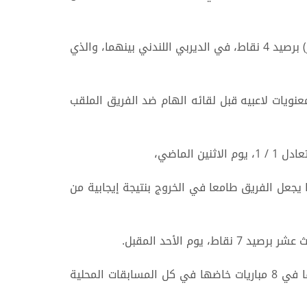
ويأمل الفريق الملقب بـ(المدفعية) في البناء على ذلك، خلال لقائه مع ويستهام، صاحب المركز التاسع عشر (قبل الأخير) برصيد 4 نقاط، في الديربي اللندني بينهما، والذي
ليرفع من معنويات لاعبيه قبل لقائه الهام ضد الفريق الملقب
لماضي،
 يجعل الفريق طامعا في الخروج بنتيجة إيجابية من
م الأحد المقبل.
ويعول مانشستر سيتي على نجمه النرويجي إرلينغ هالاند، الذي كشر عن أنيابه في الموسم الحالي بتسجيله 11 هدفا في 8 مباريات خاضها في كل المسابقات المحلية