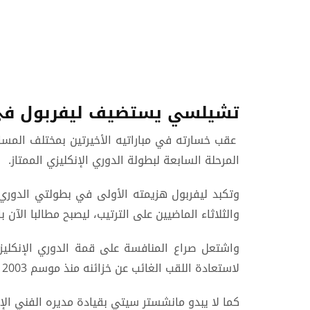
تشيلسي يستضيف ليفربول في م
عقب خسارته في مباراتيه الأخيرتين بمختلف المس
المرحلة السابعة لبطولة الدوري الإنكليزي الممتاز.
والثلاثاء الماضيين على الترتيب، ليصبح مطالبا الآ
لاستعادة اللقب الغائب عن خزائنه منذ موسم 2003 / 2004، فيما يحتل كريستال بالاس (الحصان الأسود) المركز الثالث بـ12 نقطة.
كما لا يبدو مانشستر سيتي بقيادة مديره الفني الإسباني جوسيب غواردي