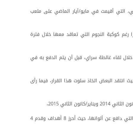
مسابقة الموسم الماضي، التي أقيمت في مايو/أيار الماضي على ملعب
 رغم كوكبة النجوم التي تعاقد معها خلال فترة
خلال لقاء غالطة سراي، قبل أن يتم الدفع به في
ث انتقد البعض اتخاذ سلوت هذا القرار، فيما رأى
الثاني 2015،
حيث ساهم في تسجيل 12 هدفا خلال 24 مباراة لعبها ضد الفريق الأزرق خلال مشواره الاحترافي مع جميع الفرق التي دافع عن ألوانها، حيث أحرز 8 أهداف وقدم 4