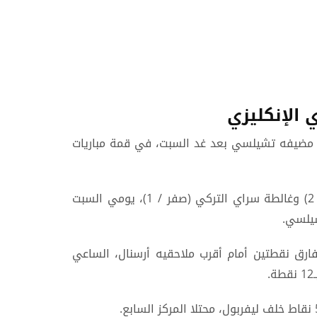
الإنكليزي
م مضيفه تشيلسي بعد غد السبت، في قمة مباريات
وتكبد ليفربول هزيمته الأولى في بطولتي الدوري الإنكليزي الممتاز ودوري أبطال أوروبا أمام كريستال بالاس (1 / 2) وغالطة سراي التركي (صفر / 1)، يومي السبت
شيلسي.
 قمة الدوري الإنكليزي، حيث يتصدر ليفربول (حامل اللقب) الترتيب برصيد 15 نقطة، بفارق نقطتين أمام أقرب ملاحقيه أرسنال، الساعي