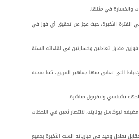
في الفترة الأخيرة، حيث عجز عن تحقيق أي فوز في
يونايتد وبرايتون، ليتراجع للمركز الثامن برصيد 8 نقاط، عقب تحقيقه فوزين مقابل تعادلين وخسارتين في لقاءاته الستة
لة الإحباط التي تعاني منها جماهير الفريق، كما منحته
واجهة تشيلسي وليفربول مباشرة.
من تعثر ليفربول في المرحلة الماضية، ليشدد الخناق على رفاق صلاح، بعدما قلب تأخره صفر / 1 أمام مضيفه نيوكاسل يونايتد، لانتصار ثمين في اللحظات
لإسباني ميكيل أرتيتا من خسارته صفر / 1 أمام مضيفه ليفربول، بعدما حقق 5 انتصارات مقابل تعادل وحيد في مبارياته الست الأخيرة بجميع