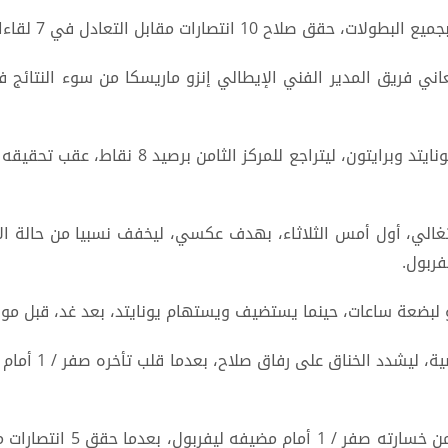
مقابل التعادل في 7 لقاءات والخسارة في مثلها.
ني فريق المدير الفني الإيطالي إنزو ماريسكا من سوء النتائج 
عقب تعادله مع برينتفورد وخسارته أمام مانشستر 
ه بنفيكا البرتغالي، أول أمس الثلاثاء، بهدف عكسي، ليخفف نسبيا من حا
فربول.
 لبضعة ساعات، حينما يستضيف ويستهام يونايتد، بعد غد، قبل م
واستفاد أرسنال 
وتعافى فريق المدير الفني ا