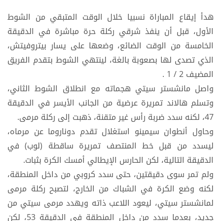
هدأ إيقاع المباراة نسبيا خلال الوقت المتبقي من الشوط
الأول، قبل أن ينفذ شرقي ركلة حرة مباشرة في الدقيقة
الخامسة من الوقت الضائع، وضعها على يسار بيتروفيتش،
الذي تصدى لها بصعوبة بالغة، لينتهي الشوط بتقدم الفريق
المضيف 2 / 1 .
واصل مانشستر سيتي هجماته مع انطلاق الشوط الثاني،
وتسلم هالاند تمريرة عرضية من الجانب الأيسر في الدقيقة
47، لكنه سدد ضربة رأس غير متقنة، ذهبت إلى ركلة مرمى.
وحاول أنطوان سيمينو استغلال تقدم دوناروما عن مرماه،
ليسدد من قبل خط المنتصف تمريرة ساقطة (لوب) في
الدقيقة التالية، لكن الحارس الإيطالي أمسك الكرة بثبات.
ولم تمر سوى دقيقتين، حتى سدد كروبي من داخل المنطقة،
لكنه وضع الكرة في الشباك من الخارج، لتصبح ركلة مرمى
لمانشستر سيتي، ليعود اللاعب ذاته ويهدد مرمى سيتي من
جديد، بعدما سدد من داخل المنطقة في الدقيقة 53، لكن