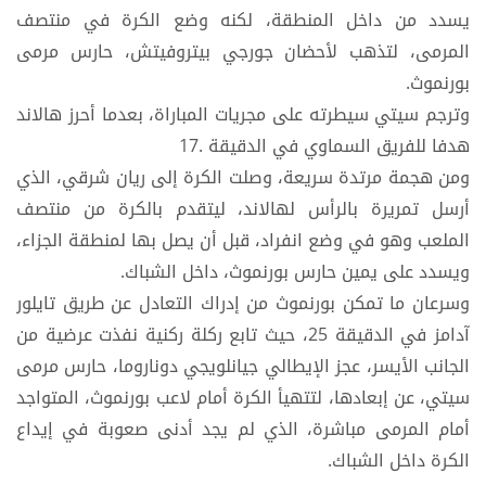
يسدد من داخل المنطقة، لكنه وضع الكرة في منتصف
المرمى، لتذهب لأحضان جورجي بيتروفيتش، حارس مرمى
بورنموث.
وترجم سيتي سيطرته على مجريات المباراة، بعدما أحرز هالاند
هدفا للفريق السماوي في الدقيقة .17
ومن هجمة مرتدة سريعة، وصلت الكرة إلى ريان شرقي، الذي
أرسل تمريرة بالرأس لهالاند، ليتقدم بالكرة من منتصف
الملعب وهو في وضع انفراد، قبل أن يصل بها لمنطقة الجزاء،
ويسدد على يمين حارس بورنموث، داخل الشباك.
وسرعان ما تمكن بورنموث من إدراك التعادل عن طريق تايلور
آدامز في الدقيقة 25، حيث تابع ركلة ركنية نفذت عرضية من
الجانب الأيسر، عجز الإيطالي جيانلويجي دوناروما، حارس مرمى
سيتي، عن إبعادها، لتتهيأ الكرة أمام لاعب بورنموث، المتواجد
أمام المرمى مباشرة، الذي لم يجد أدنى صعوبة في إيداع
الكرة داخل الشباك.