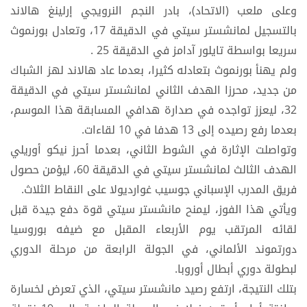
وعلى ملعب (الاتحاد)، بادر النجم النرويجي إرلينغ هالاند
بالتسجيل لمانشستر سيتي في الدقيقة 17، وتعادل بورنموث
سريعا بواسطة تايلور آدامز في الدقيقة 25 .
ولم يهنأ بورنموث بتعادله كثيرا، بعدما عاد هالاند لهز الشباك
من جديد، محرزا الهدف الثاني لمانشستر سيتي في الدقيقة
32، ليعزز تواجده في صدارة هدافي المسابقة هذا الموسم،
بعدما رفع رصيده إلى 13 هدفا في 10 لقاءات.
وتواصلت الإثارة في الشوط الثاني، بعدما أحرز نيكو أوريلي
الهدف الثالث لمانشستر سيتي في الدقيقة 60، ليؤمن حصول
فريق المدرب الإسباني جوسيب غوارديولا على النقاط الثلاث.
ويأتي هذا الفوز، ليمنح مانشستر سيتي قوة دفع جيدة قبل
لقائه المرتقب يوم الأربعاء المقبل مع ضيفه بوروسيا
دورتموند الألماني، في الجولة الرابعة من مرحلة الدوري
لبطولة دوري أبطال أوروبا.
بتلك النتيجة، ارتفع رصيد مانشستر سيتي، الذي تعرض لخسارة