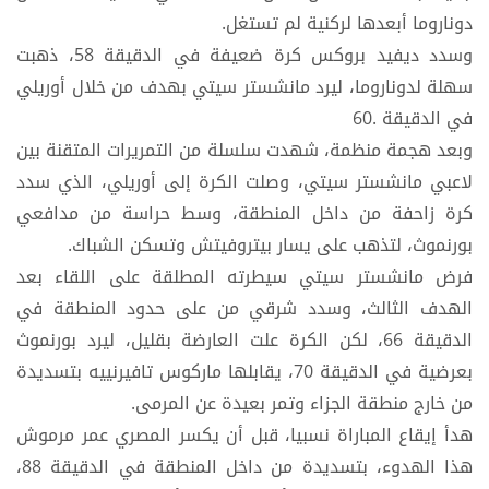
دوناروما أبعدها لركنية لم تستغل.
وسدد ديفيد بروكس كرة ضعيفة في الدقيقة 58، ذهبت
سهلة لدوناروما، ليرد مانشستر سيتي بهدف من خلال أوريلي
في الدقيقة .60
وبعد هجمة منظمة، شهدت سلسلة من التمريرات المتقنة بين
لاعبي مانشستر سيتي، وصلت الكرة إلى أوريلي، الذي سدد
كرة زاحفة من داخل المنطقة، وسط حراسة من مدافعي
بورنموث، لتذهب على يسار بيتروفيتش وتسكن الشباك.
فرض مانشستر سيتي سيطرته المطلقة على اللقاء بعد
الهدف الثالث، وسدد شرقي من على حدود المنطقة في
الدقيقة 66، لكن الكرة علت العارضة بقليل، ليرد بورنموث
بعرضية في الدقيقة 70، يقابلها ماركوس تافيرنييه بتسديدة
من خارج منطقة الجزاء وتمر بعيدة عن المرمى.
هدأ إيقاع المباراة نسبيا، قبل أن يكسر المصري عمر مرموش
هذا الهدوء، بتسديدة من داخل المنطقة في الدقيقة 88،