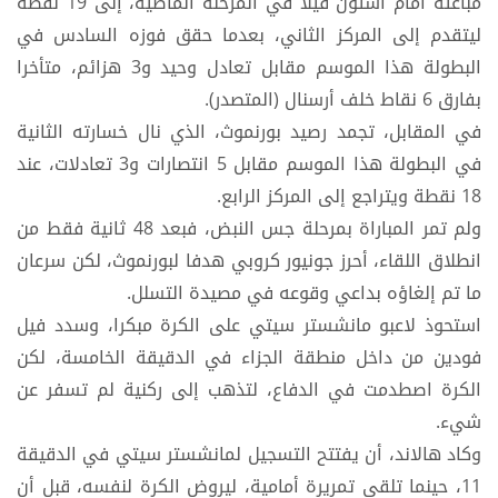
مباغتة أمام أستون فيلا في المرحلة الماضية، إلى 19 نقطة
ليتقدم إلى المركز الثاني، بعدما حقق فوزه السادس في
البطولة هذا الموسم مقابل تعادل وحيد و3 هزائم، متأخرا
بفارق 6 نقاط خلف أرسنال (المتصدر).
في المقابل، تجمد رصيد بورنموث، الذي نال خسارته الثانية
في البطولة هذا الموسم مقابل 5 انتصارات و3 تعادلات، عند
18 نقطة ويتراجع إلى المركز الرابع.
ولم تمر المباراة بمرحلة جس النبض، فبعد 48 ثانية فقط من
انطلاق اللقاء، أحرز جونيور كروبي هدفا لبورنموث، لكن سرعان
ما تم إلغاؤه بداعي وقوعه في مصيدة التسلل.
استحوذ لاعبو مانشستر سيتي على الكرة مبكرا، وسدد فيل
فودين من داخل منطقة الجزاء في الدقيقة الخامسة، لكن
الكرة اصطدمت في الدفاع، لتذهب إلى ركنية لم تسفر عن
شيء.
وكاد هالاند، أن يفتتح التسجيل لمانشستر سيتي في الدقيقة
11، حينما تلقى تمريرة أمامية، ليروض الكرة لنفسه، قبل أن