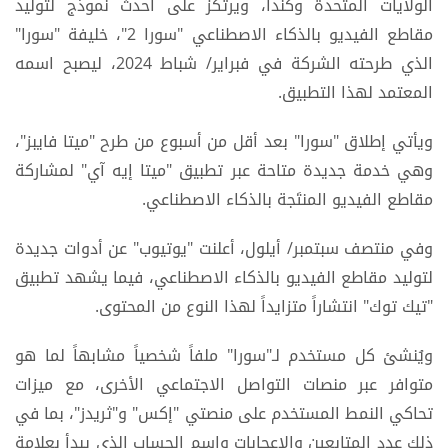
الولايات المتحدة وكندا، ويرتكز على أحدث نموذج لتوليد
مقاطع الفيديو بالذكاء الاصطناعي "سورا 2"، خليفة "سورا"
الذي طرحته الشركة في فبراير/ شباط 2024، ليصبح اسمه
المعتمد لهذا التطبيق.
ويأتي إطلاق "سورا" بعد أقل من أسبوع من طرح "ميتا فايبز"،
وهي خدمة جديدة متاحة عبر تطبيق "ميتا إيه آي" لمشاركة
مقاطع الفيديو المنتَجة بالذكاء الاصطناعي.
وفي منتصف سبتمبر/ أيلول، أعلنت "يوتيوب" عن أدوات جديدة
لتوليد مقاطع الفيديو بالذكاء الاصطناعي، فيما يشهد تطبيق
"تيك توك" انتشاراً متزايداً لهذا النوع من المحتوى.
ويُنشئ كل مستخدم لـ"سورا" ملفاً شخصياً مشابهاً لما هو
متوافر عبر منصات التواصل الاجتماعي الأخرى، مع ميزات
تحاكي النمط المستخدم على منصتي "إكس" و"ثريدز"، بما في
ذلك عدد المتابعين والإعجابات واسم الحساب الذي يبدأ بعلامة