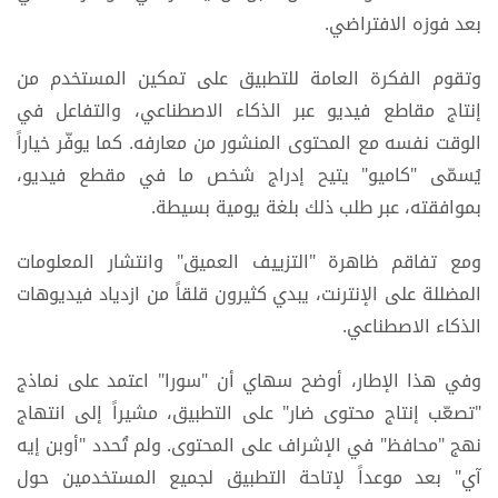
بعد فوزه الافتراضي.
وتقوم الفكرة العامة للتطبيق على تمكين المستخدم من
إنتاج مقاطع فيديو عبر الذكاء الاصطناعي، والتفاعل في
الوقت نفسه مع المحتوى المنشور من معارفه. كما يوفّر خياراً
يُسمّى "كاميو" يتيح إدراج شخص ما في مقطع فيديو،
بموافقته، عبر طلب ذلك بلغة يومية بسيطة.
ومع تفاقم ظاهرة "التزييف العميق" وانتشار المعلومات
المضللة على الإنترنت، يبدي كثيرون قلقاً من ازدياد فيديوهات
الذكاء الاصطناعي.
وفي هذا الإطار، أوضح سهاي أن "سورا" اعتمد على نماذج
"تصعّب إنتاج محتوى ضار" على التطبيق، مشيراً إلى انتهاج
نهج "محافظ" في الإشراف على المحتوى. ولم تُحدد "أوبن إيه
آي" بعد موعداً لإتاحة التطبيق لجميع المستخدمين حول