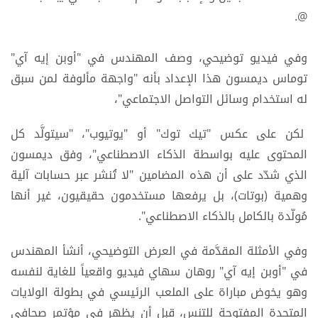
@.
وفي فيديو توضيحي، وصف المهندس في "أوبن إيه آي"
توماس ديمسون هذا الإعداد بأنه "واجهة مألوفة لمن سبق
له استخدام وسائل التواصل الاجتماعي"،
لكن على عكس "تيك توك" أو "يوتيوب"، "سيتولَّد كل
المحتوى عليه بواسطة الذكاء الاصطناعي"، وفق ديمسون
الذي شدّد على أن هذه المضامين "لا تُنشر عبر حسابات آلية
وهمية (بوتات)، بل يرفعها مستخدمون حقيقيون، غير أنها
مُولّدة بالكامل بالذكاء الاصطناعي".
وفي الأمثلة المقدَّمة في العرض التوضيحي، أنشأ المهندس
في "أوبن إيه آي" روهان سهاي فيديو واقعياً للغاية لنفسه
وهو يخوض مباراة على الملعب الرئيسي في بطولة الولايات
المتحدة المفتوحة للتنس، قبل أن يظهر في مؤتمر صحافي