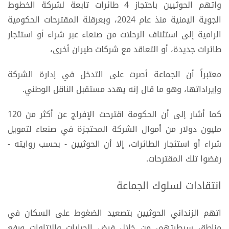
واتهم الحوثيين باحتجاز 4 طائرات تابعة لشركة الخطوط
الجوية اليمنية منذ عام 2024، وبعرقلة المقترحات الحكومية
الرامية إلى استئناف الرحلات من صنعاء عبر شراء أو استئجار
طائرات جديدة، أو التعاقد مع شركات طيران أخرى،
معتبراً أن الجماعة أصرت على التدخل في إدارة الشركة
وإيراداتها، وهو ما قال إنه يهدد مستقبل الناقل الوطني.
كما أشار إلى أن الحكومة اقترحت الإفراج عن أكثر من 120
مليون دولار من أموال الشركة المحتجزة في صنعاء لتمويل
شراء أو استئجار الطائرات، إلا أن الحوثيين - بحسب روايته -
رفضوا تلك المقترحات.
انتقادات لسلوك الجماعة
اتهم الزنداني الحوثيين بتصعيد الضغوط على السكان في
مناطق سيطرتهم، من خلال فرض الجبايات والإتاوات ورفع