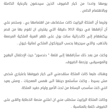
يومها
واحدا
من
كبار
الضيوف
الذين
سيحضون
بالرعاية
الكاملة
وبالاهتمام
الخاص
.
ولربما
أن
الملكة
اليزابيث
كانت
ستضاعف
من
اهتمامها
بي
،
وستصر
علي
أن
أرافقها
في
جولة
الـ
دقيقة
التي
يفترض
ان
تقوم
بها
من
قصر
30
بيكنغهام
إلى
كاتدرائية
سانت
بول
على
ظهر
العربة
الملكية
المرصعة
بالذهب،
والتي
سيجرها
بحسب
البروتكول
الملكي
ثمانية
خيول
.
وكنت
من
بعد
ذلك
سأرافقها
إلى
قلعة
دندسور
حيث
الإحتفال
البهيج
"
"
والموسيقى،
وزحمة
الضيوف
.
وهناك
طبعا
كانت
الملكة
ستقدمني
الى
كبار
ضيوفها
باعتباري
شخص
مش
بسيط
،
وكنت
سأستمع
حينها
الى
همس
المعجبات
،
ومش
بعيد
انني
كنت
سأسحب
البساط
من
تحت
الأمير
وليام
حفيد
الملكة
.
وكانت
الملكة
اليزابيث
ستطلب
مني
ان
اعتلي
منصة
الخطابة
والقى
على
الضيوف
كلمة
بالمناسبة
.