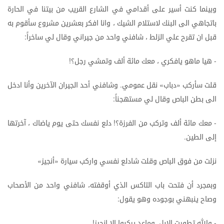
وبينما
كنت
أسير
على
أقدامي
في
الشارع
القريب
من
بيتنا
في
الحارة
باتجاهي
الى
البنك
لاستلام
الشيك
،
وانا
افكر
بعشرين
مشروع
سأقوم
به
قبل
ان
تقرح
علي
الزلط
،
شافني
واحد
من
جيراني
وقال
لي
ساخراً
:
هيا
ماهو
يافكري
،
معك
مائة
ألف
وتمشي
رجل؟
!
-
قلت
سأركب
دباب
نقل
عمومي
وشافني
أحد
الجيران
الآخرين
وأنا
ادخل
.
»
«
الى
بطن
الباص
وقال
لي
مستهجناً
:
معك
مائة
ألف
وتركب
من
الفرزة؟
دلع
نفسك
حتى
يوم
ياضاك
،
آخرتها
!
-
إلى
الطين
.
نزلت
من
فوق
الباص
وقلت
شادلع
نفسي
واركب
سيارة
أنجيز
»
«
وبمجرد
أن
فتحت
باب
التاكس
الذي
أوقفته،
شافني
واحد
من
الأصحاب
وصاح
ينبهني
بوجوده
وهو
يقول
:
والله
تطورت
الإبل،
وماعد
يركبوا
إلا
انجيز
!
-