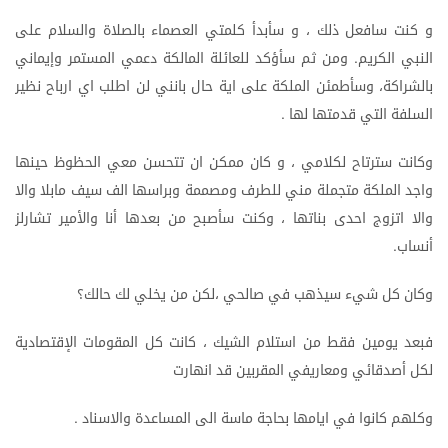
و
كنت
سافعل
ذلك
،
و
سأبدأ
كلمتي
العصماء
بالصلاة
والسلام
على
النبي
الكريم
ومن
ثم
سأؤكد
للعائلة
المالكة
دعمي
المستمر
وإيماني
.
بالشراكة،
وسأطمئن
الملكة
على
اية
حال
بانني
لن
اطلب
اي
ارباح
نظير
السلفة
التي
قدمتها
لها
.
وكانت
سترتاح
لكلامي
،
و
كان
ممكن
ان
تتحسن
معي
الحظوظ
حينها
واجد
الملكة
متجملة
مني
للطرف
ومصممة
وبراسها
الف
سيف
مابلا
والا
والا
اتزوج
احدى
بناتها
،
وكنت
سأصبح
من
بعدها
أنا
والأمير
تشارلز
أنساب
.
وكان
كل
شيء
سيذهب
في
صالحي
،لكن
من
يخلي
لك
حالك؟
فبعد
يومين
فقط
من
استلام
الشيك
،
كانت
كل
المقومات
الإقتصادية
لكل
أصدقائي
ومعاريفي
المقربين
قد
انهارت
وكلهم
كانوا
في
ايامها
بحاجة
ماسة
الى
المساعدة
والاسناد
.