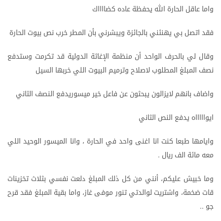
واما
عاقل
الحارة
الله
يحفظة
عاده
كضااااك
فقد
اتصل
بي
يهنئني
بالجائزة
ويبشرني
بأن
المطر
خرب
نص
بيوت
الحارة
وقال
لي
بالحرف
الواحد
أن
منظمة
الإغاثة
الدولية
قد
تكرمت
وستدفع
نصف
المبلغ
المطلوب
لاصلاح
وترميم
البيوت
اللي
خربها
السيل
واضاف
بانهم
لايزالون
يبحثون
عن
فاعل
خير
ميسوريدفع
النصف
الثاني
ايواااااه
يدفع
النص
الثاني
وايامها
طبعا
كنت
انا
اغنى
واحد
في
الحارة
،
وانا
الميسور
الوحيد
اللي
معه
مائة
الف
ريال
.
وما
خبيش
عليكم،
أنني
من
كل
ذلك
المبلغ
دلعت
نفسي
بثلاث
تخزينات
قات
ضخمة،
واشتريت
لوالدتي
تنور
موفى
غاز،
واما
بقية
المبلغ
فقد
قرح
جو
..