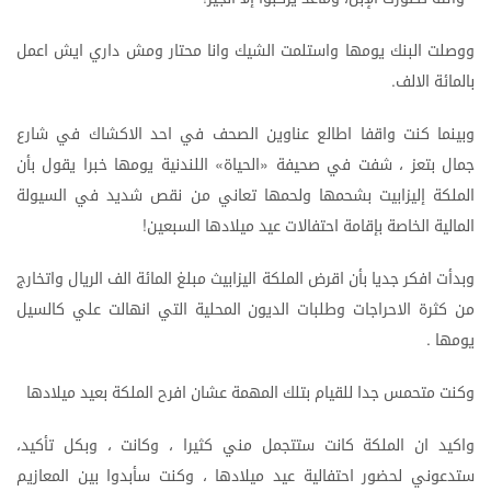
ووصلت
البنك
يومها
واستلمت
الشيك
وانا
محتار
ومش
داري
ايش
اعمل
بالمائة
الالف
.
وبينما
كنت
واقفا
اطالع
عناوين
الصحف
في
احد
الاكشاك
في
شارع
جمال
بتعز
،
شفت
في
صحيفة
الحياة
اللندنية
يومها
خبرا
يقول
بأن
»
«
الملكة
إليزابيت
بشحمها
ولحمها
تعاني
من
نقص
شديد
في
السيولة
المالية
الخاصة
بإقامة
احتفالات
عيد
ميلادها
السبعين
!
وبدأت
افكر
جديا
بأن
اقرض
الملكة
اليزابيث
مبلغ
المائة
الف
الريال
واتخارج
من
كثرة
الاحراجات
وطلبات
الديون
المحلية
التي
انهالت
علي
كالسيل
يومها
.
وكنت
متحمس
جدا
للقيام
بتلك
المهمة
عشان
افرح
الملكة
بعيد
ميلادها
واكيد
ان
الملكة
كانت
ستتجمل
مني
كثيرا
،
وكانت
،
وبكل
تأكيد،
ستدعوني
لحضور
احتفالية
عيد
ميلادها
،
وكنت
سأبدوا
بين
المعازيم