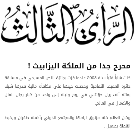
محرج جدا من الملكة اليزابيث !
كنت
شاباً
فتياً
سنة
عندما
فزت
بجائزة
النص
المسرحي
في
مسابقة
2003
جائزة
العفيف
الثقافية
وحصلت
حينها
على
مكافأة
مالية
قدرها
شيك
بمائة
ألف
ريال
حوّلتني
في
يوم
وليلة
إلى
واحد
من
كبار
رجال
المال
والأعمال
في
العالم
.
وكان
العالم
كله
مزنوق
ايامها
والمجتمع
الدولي
بأكمله
طفران
ويخبط
القملة
بصميل
.