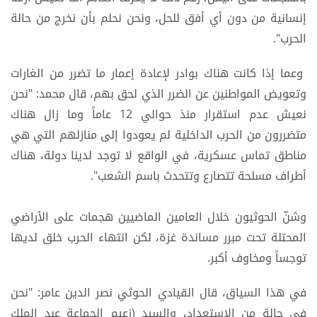
إنسانية من دون أي أفق للحل، ونحن نحلم بأن نخرج من حالة
الحرب".
وعما إذا كانت هناك بوادر لإعادة إعمار ما تضرر من الغارات
وتعويض المواطنين عن الضرر الذي لحق بهم، قال محمد: "نحن
نعيش عدم استقرار منذ حوالي 12 عاماً وما زال هناك
متضررون من الحرب الداخلية لم يعودوا إلى منازلهم التي هي
مناطق تماس عسكرية، في الواقع لا توجد لدينا دولة، هناك
أطراف مسلحة تتصارع وتتحدث باسم الشعب".
وشنّ الحوثيون خلال العامين الماضيين هجمات على الأراضي
المحتلة تحت مبرر مساندة غزة، لكن انتهاء الحرب خلق لديها
توجساً ومخاوف أكبر.
في هذا السياق، قال القيادي الحوثي نصر الدين عامر: "نحن
في حالة من الاستعداد، والسيد (زعيم الجماعة عبد الملك