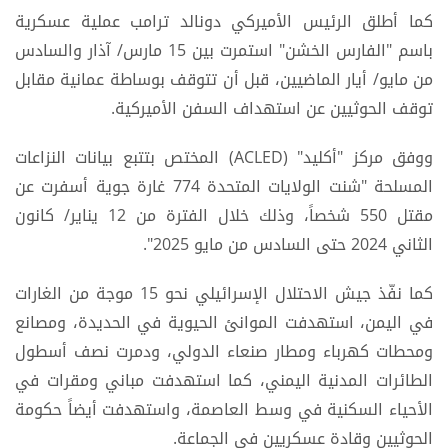
كما أطلق الرئيس الأميركي دونالد ترامب عملية عسكرية
باسم "الفارس الخشن" استمرت بين 15 مارس/ آذار والسادس
من مايو/ أيار الماضيين، قبل أن تتوقف بوساطة عمانية مقابل
توقف الحوثيين عن استهداف السفن الأميركية.
ووفق مركز "أكليد" (ACLED) المختص بتتبع بيانات النزاعات
المسلحة "شنت الولايات المتحدة 774 غارة جوية أسفرت عن
مقتل 550 شخصاً، وذلك خلال الفترة من 12 يناير/ كانون
الثاني 2024 حتى السادس من مايو 2025".
كما نفّذ جيش الاحتلال الإسرائيلي نحو 15 موجة من الغارات
في اليمن، استهدفت الموانئ الحيوية في الحديدة، ومصانع
ومحطات كهرباء ومطار صنعاء الدولي، ودمرت نصف أسطول
الطائرات المدنية اليمني، كما استهدفت مباني ومقرات في
الأحياء السكنية في وسط العاصمة، واستهدفت أيضاً حكومة
الحوثيين وقادة عسكريين في الجماعة.