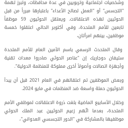
وشخصيات اجتماعية وتربويين في عدة محافظات، وتبرز تهمة
"التجسس" أو "العمل لصالح الأعداء" باعتبارها مبرراً من قبل
الحوثيين لهذه الاعتقالات. ويعتقل الحوثيون 59 موظفاً
تابعين للأمم المتحدة، وفي أكتوبر الحالي اعتقلوا خمسة
موظفين، بينهم امرأتان،
وقال المتحدث الرسمي باسم الأمين العام للأمم المتحدة
ستيفان دوجاريك إن "عناصر الحوثي صادروا معدات تقنية
وأجهزة اتصالات وأصولاً أخرى مملوكة للمنظمة الدولية".
وبعض الموظفين تم اعتقالهم في العام 2021 قبل أن يبدأ
الحوثيون حملة واسعة ضد المنظمات في مايو 2024.
وخلال الأسابيع الماضية بلغت ذروة الاعتقالات لموظفي الأمم
المتحدة، بعدما اتّهم زعيم الحوثيين عبد الملك الحوثي
موظفيها بالمشاركة في "الدور التجسسي العدواني"،