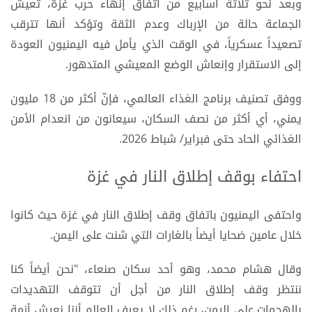
وبعد نحو ثلاثة أسابيع من اتفاق إنهاء حرب غزة، تعيش
الجماعة حالة من الإرباك وعدم الثقة وتؤكد أنها تترقب
تصعيداً عسكرياً، في الوقت الذي يأمل فيه اليمنيون العودة
إلى الاستقرار وإنعاش الوضع المعيشي المتدهور.
ووفق تصنيف برنامج الغذاء العالمي، فإنّ أكثر من 18 مليون
يمني، أي أكثر من نصف السكان، سيعانون من انعدام الأمن
الغذائي الحاد حتى فبراير/ شباط 2026.
احتفاء بوقف إطلاق النار في غزة
واحتفى اليمنيون باتفاق وقف إطلاق النار في غزة حيث كانوا
خلال عامين ضحايا أيضاً بالغارات التي شنت على اليمن.
وقال هشام محمد، وهو أحد سكان صنعاء، "نحن أيضاً كنا
ننتظر وقف إطلاق النار من أجل أن تتوقف التهديدات
بالهجمات على اليمن، رغم ذلك لا يعرف العالم أننا نعيش أزمة