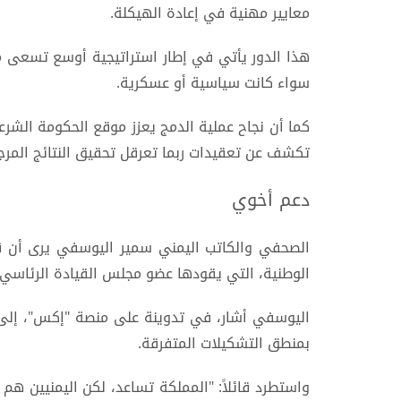
معايير مهنية في إعادة الهيكلة.
هذا الدور يأتي في إطار استراتيجية أوسع تسعى من
سواء كانت سياسية أو عسكرية.
كما أن نجاح عملية الدمج يعزز موقع الحكومة الش
تكشف عن تعقيدات ربما تعرقل تحقيق النتائج المرج
دعم أخوي
الصحفي والكاتب اليمني سمير اليوسفي يرى أن قا
الوطنية، التي يقودها عضو مجلس القيادة الرئاسي 
اليوسفي أشار، في تدوينة على منصة "إكس"، إلى أ
بمنطق التشكيلات المتفرقة.
واستطرد قائلاً: "المملكة تساعد، لكن اليمنيين 