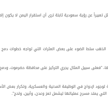
تعبيراً عن رؤية سعودية ثابتة ترى أن استقرار اليمن لا يكون إلا 
ي الذهب سلط الضوء على بعض العثرات التي تواجه خطوات دمج ال
ها، "فعلى سبيل المثال يجري التركيز على محافظة حضرموت، ودمج 
جة لوجود ازدواج في الوظيفة المدنية والعسكرية، وتكرار بعض ال
التي يمتد مسرح عملياتها ليشمل تعز وعدن، وأبين، ولحج".