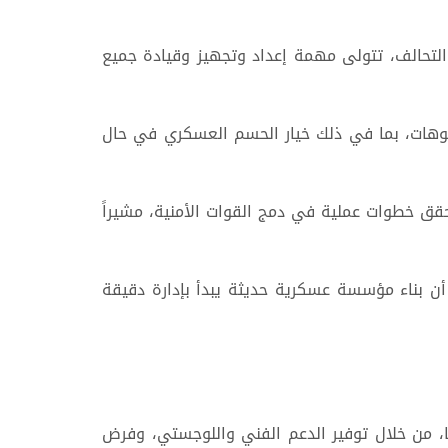
التحالف، تتولى مهمة إعداد وتجهيز وقيادة جميع
ريوهات، بما في ذلك خيار الحسم العسكري في حال
اليمني اللواء إبراهيم حيدان في مقابلة مع صحيفة "عكاظ" (أبريل 2026) أن اليمن يحقق خطوات عملية في دمج القوات الأمنية، مشيراً
 أن بناء مؤسسة عسكرية حديثة يبدأ بإدارة دقيقة
، من خلال توفير الدعم الفني واللوجستي، وفرض