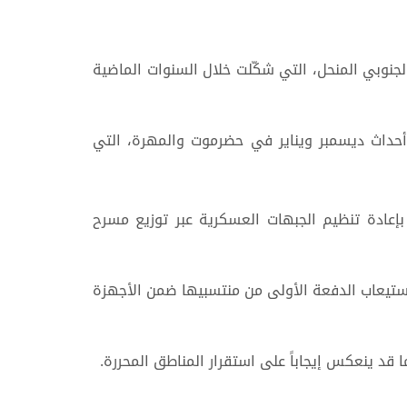
الجنوبي المنحل، التي شكّلت خلال السنوات الماضية
أحداث ديسمبر ويناير في حضرموت والمهرة، التي
مجلس القيادة الرئاسي، توجيهات في 16 أبريل الجاري، تقضي بإعادة تنظيم الجبهات العسكرية عبر توزيع مسرح
ت عملية دمج هذه القوات فعلياً ضمن المؤسسات الرسمية، حيث أعلنت قوات حماية حضرموت (21 أبريل 2026) استيعاب الدفعة الأولى من منتسبيها ضمن الأجهزة
د ينعكس إيجاباً على استقرار المناطق المحررة.