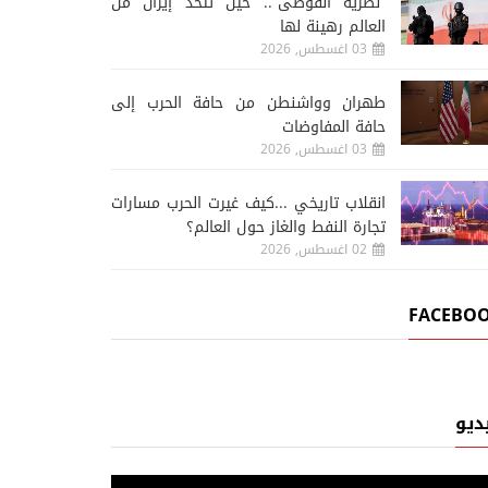
“نظرية الفوضى”.. حين تتخذ إيران من
العالم رهينة لها
03 اغسطس, 2026
طهران وواشنطن من حافة الحرب إلى
حافة المفاوضات
03 اغسطس, 2026
انقلاب تاريخي ...كيف غيرت الحرب مسارات
تجارة النفط والغاز حول العالم؟
02 اغسطس, 2026
FACEBO
ديو