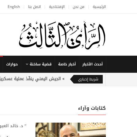
الرئيسية
من نحن
الإفتتاحية
اتصل بنا
English
أحدث الأخبار
أخبار خاصة
قضية ساخنة
حوارات
الجيش اليمني ينفّذ عملية عسكرية
شريط إخباري
كتابات وآراء
“ د. خالد العبو