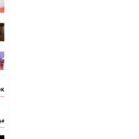
OK
في