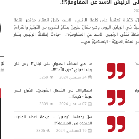
ّى الرئيسُ الأسد عن المقاومةِ؟!!.
لٌ، كتبناهُ تعقيباً على كلمةِ الرئيسِ الأسد، خلالَ انعقادِ مؤتمرِ القمّةِ
ميّةَ في الرّياضِ اليوم، وهو مقالٌ طويلٌ يحتاجُ لشيءٍ من التركيزِ والقراءةِ
لاً تخلّى الرئيسِ الأسد عنِ المقاومةِ؟!!. -جاءتْ إطلالَةُ الرئيسِ بشّار
القمّة ِالعربيّة - الإسلاميّةِ في...
لو 
ّه"
ما هي أهدافُ العدوانِ على لبنان؟! ومن كانَ
وراءَ اختراقِ "حزب اللّه"؟!!..
24 سبتمبر, 2024
3269
رِ
انتبهواااا.. في الشمال الشرقيّ.. الصّراع ليس
عربيّاً - كرديّاً!!!..
07 سبتمبر, 2024
3309
هلْ يفعلُها "بوتين" .. ويدعمُ أعداءَ الولايات
المتحدةِ في المنطقةِ؟!!..
19 اغسطس, 2024
3306