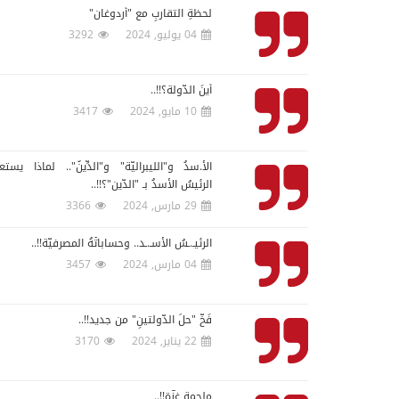
لحظةِ التقاربِ مع "أردوغان"
04 يوليو, 2024
3292
أينَ الدّولةُ؟!!..
10 مايو, 2024
3417
الأ.سدُ و"الليبراليّةُ" و"الدِّينُ".. لماذا يستعي
الرئيسُ الأسدُ بـ "الدّين"؟!!..
29 مارس, 2024
3366
الرئيـ.ـسُ الأسـ.ـد.. وحساباتُهُ المصرفيّةُ!!..
04 مارس, 2024
3457
فَخُّ "حلِّ الدّولتينِ" من جديد!!..
22 يناير, 2024
3170
ملحمةُ غزّة!!..