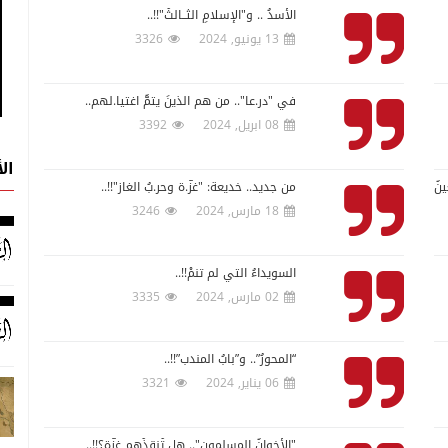
الأسدُ .. و"الإسلامِ الثــالثُ"!!..
13 يونيو, 2024
3326
في "در.عا".. من هم الذينَ يتمُّ اغتيا.لُهم..
08 ابريل, 2024
3392
ال
نُ
من جديد.. خديعةُ: "غزّ.ة وحر.بُ الغاز"!!..
18 مارس, 2024
3246
السويداءُ التي لم تنمْ!!..
02 مارس, 2024
3335
“المحورُ”.. و”بابُ المندب”!!..
06 يناير, 2024
3321
"الأخوانُ المسلمون".. هل تُنقذُهم غزّة؟!!..