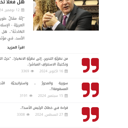
هل فعلاً تخل
12 نوفمبر, 2024
"إنّهُ مقالٌ طوي
العربيّة - الإسلا
الهادئة".. هل فع
الأسد، في مؤتمرِ 
اقرأ المزيد
من نظريّةِ التحريرِ.. إلى نظريّةِ الانهيار!.. "حزبُ الل
وتكتيكُ الاستنزافِ المباشر!..
16 اكتوبر, 2024
3369
سوريةُ والمحورُ .. واستراتيجيّةُ الأدوا
المسقوفة!!..
15 سبتمبر, 2024
3191
قراءة في خطابُ الرئيسَ الأسد!!..
27 اغسطس, 2024
3308