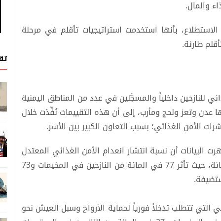
ء والمال.
 شملها الاستطلاع، بأنها استخدمت استراتيجيات تأقلم في مرحلة
تق
ائي للنازحين داخلياً والمسجَّلين في عدد من المناطق اليمنية
ا عدن وتعز ولحج ومأرب، إلى أن هذه التقييمات نُفِّذت خلال
 الأمن الغذائي؛ بسبب التعاون الكبير بين الأسر.
رت البيانات أن نسبة انتشار انعدام الأمن الغذائي المعتدل
أو الشديد بين النازحين داخلياً بلغت نحو 74 في المائة، حيث تأثر 77 في المائة من النازحين في المخيمات و73
تضيفة.
ي التي تتطلب تدخلاً فورياً لحماية الأرواح وسبل العيش نحو