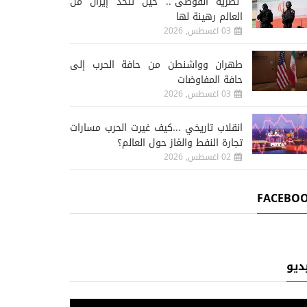
“نظرية الفوضى”.. حين تتخذ إيران من
العالم رهينة لها
03 اغسطس, 2026
طهران وواشنطن من حافة الحرب إلى
حافة المفاوضات
03 اغسطس, 2026
انقلاب تاريخي ...كيف غيرت الحرب مسارات
تجارة النفط والغاز حول العالم؟
02 اغسطس, 2026
FACEBO
ديو