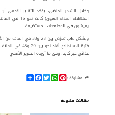
وخلال الشهر الماضي، يؤكد التقرير الأممي أن
استهلاك الغذاء ا
يعيشون في المجتمعات المستضيفة.
وبشكل عام، تعرَّض بين 28 
فترة الاستطلاع أفا
غذائي غير كافٍ. وفق ما أورده التقرير الأممي.
S
F
T
W
P
مشاركة :
h
a
w
h
i
a
c
i
a
n
r
e
t
t
t
e
b
t
s
e
o
e
A
r
مقالات متنوعة
o
r
p
e
k
p
s
t