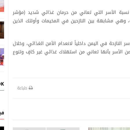
 نسبة الأسر التي تعاني من حرمان غذائي شديد (مؤشر
لسيئ) كانت نحو 16 في المائة، وهي مشابهة بين النازحين في المخيمات وأولئك الذين
و33 في المائة من الأسر النازحة في اليمن داخلياً لانعدام الأمن الغذائي، وخلال
د نحو بين 20 و45 في المائة من الأسر بأنها تعاني من استهلاك غذائي غير كافٍ وتنوع
OK
طباعة
في