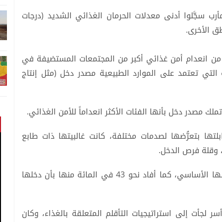
رب سجَّلوا أدنى معدلات الحرمان الغذائي الشديد (درجات
ق الأخرى.
ات من انعدام أمن غذائي أكبر من المجتمعات المستضيفة في
 التي تعتمد على الموارد الطبيعية مصدر دخل (مثل إنتاج
ملك مصدر دخل بأنها الفئات الأكثر انعداماً للأمن الغذائي.
ابلتها بتعرُّضها لصدمات مختلفة، كانت غالبيتها ذات طابع
، وقلة فرص الدخل.
وأبلغ نحو 71 في المائة منها عن انخفاض في دخلها الأساسي، كما أفاد نحو 43 في المائة منها بأن دخلها
يجة لذلك، أكدت البيانات أن نحو 4 من كل 10 أسر لجأت إلى استراتيجيات التأقلم المتعلقة بالغذاء، وكان