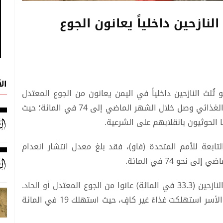
ال
حو ثُلث النازحين داخلياً في اليمن يعانون من الجوع المعتدل
والحاد وفقاً للمقاييس العالمية، وأن انعدام الأمن الغذائي وصل خلال الشهر الماضي إلى 74 في المائة؛ حيث
لتابعة للأمم المتحدة (فاو)، فقد بلغ معدل انتشار انعدام
حو 74 في المائة.
كما أشار «مقياس الجوع الأسري» إلى أن نحو ثُلث النازحين (33.3 في المائة) عانوا من الجوع المعتدل أو الحاد.
كما أظهرت هذه البيانات أن نحو 47 في المائة من الأسر استهلكت غذاءً غير كافٍ، حيث استهلك 19 في المائة