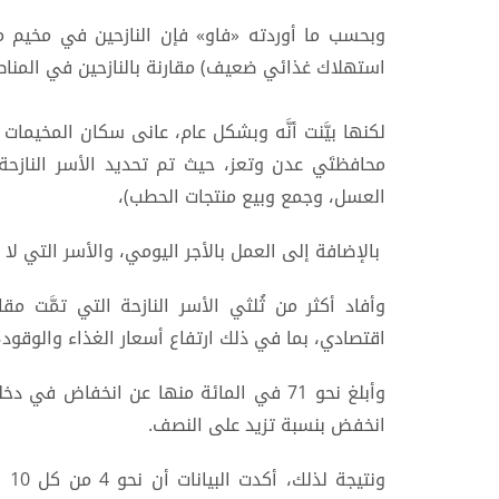
وبحسب ما أوردته «فاو» فإن النازحين في مخيم مأ
استهلاك غذائي ضعيف) مقارنة بالنازحين في المناط
لكنها بيَّنت أنَّه وبشكل عام، عانى سكان المخيم
محافظتَي عدن وتعز، حيث تم تحديد الأسر النازحة
العسل، وجمع وبيع منتجات الحطب)،
بالإضافة إلى العمل بالأجر اليومي، والأسر التي لا ت
وأفاد أكثر من ثُلثي الأسر النازحة التي تمَّت مق
اقتصادي، بما في ذلك ارتفاع أسعار الغذاء والوقود
انخفض بنسبة تزيد على النصف.
ونت