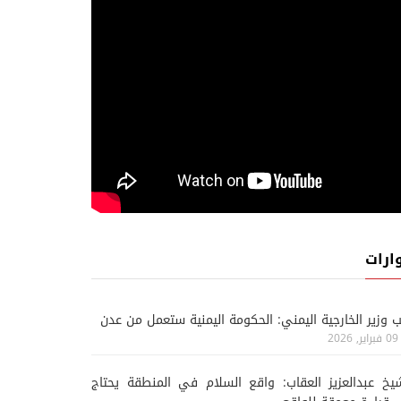
أحدث الاخبار
أح
08 اغسطس, 2026
08 اغسطس, 2026
الجيش اليمني ينفّذ عملية
الاحتلال يتوغل جنوب سور
عسكرية ضدّ الحوثيين على عدّة
ومقتل جندي باستهداف 
محاور
الزور
ارات
ب وزير الخارجية اليمني: الحكومة اليمنية ستعمل من عدن
09 فبراير, 2026
يخ عبدالعزيز العقاب: واقع السلام في المنطقة يحتاج