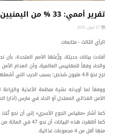
تقرير أممي: 33 % من اليمنيين النازحين داخلياً يعانون الجوع
27 ابريل, 2025
الرأي الثالث - متابعات
أفادت بيانات حديثة، وزَّعتها الأمم المتحدة، بأن ن
نزح نحو 4.8 مليون شخص؛ بسبب الحرب التي أشعلها الحوثيون بانقلابهم على الشرعية.
ووفقاً لما أوردته نشرة منظمة الأغذية والزراعة ا
الأمن الغذائي المعتدل أو الحاد في مارس (آذار) الماضي إلى ن
منها أقل من 4 مجموعات غذائية.