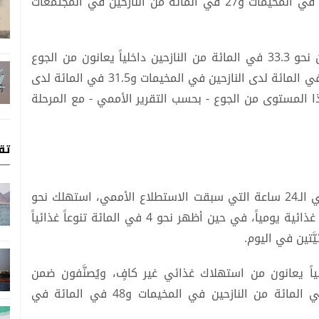
28 في المائة، وتشمل 35 في المائة من النازحين في المخيمات و27 في المائة من النازحين في المجتمعات
وبحسب «مقياس الجوع على مستوى الأسرة»، فإن نحو 33.3 في المائة من النازحين داخلياً يعانون من الجوع
المتوسط إلى الشديد، حيث تصل النسبة إلى 42.1 في المائة لدى النازحين في المخيمات و31.5 في المائة لدى
المستوى من الجوع - بحسب التقرير الأممي - مع المرحلة
تق
وفي شأن «مؤشر تنوع النظام الغذائي للأسرة» في الـ24 ساعة التي سبقت الاستطلاع الأممي، استهلك نحو
15 في المائة من الأسر اليمنية 3 إلى 4 مجموعات غذائية يومياً، في حين أظهر نحو 4 في المائة تنوعاً غذائياً
َتين في اليوم.
النازحين داخلياً يعانون من استهلاك غذائي غير كافٍ، ويُصنَّفون ضمن
مجموعات استهلاك الغذاء الحدية، حيث إن 43 في المائة من النازحين في المخيمات و48 في المائة في