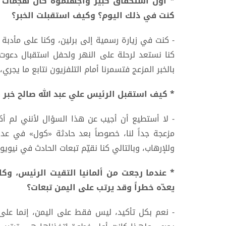
كنت في ذلك اليوم؟ وكيف استقبلت الخبر؟
- كنت في زيارة رسمية إلى برلين، وكنا على مأدبة غ
كنا نستعد لرحلة على النهر ولحفل استقبال دعوت إ
بالخبر المزعج فتسمرنا أمام التلفزيون نتابع ما يجري، 
* كيف استقبل الرئيس علي عبد الله صالح خبر هجمات 11
- لا أستطيع أن أجيب عن هذا السؤال لأنني لم أكن
مزعجة جداً لنا، خصوصاً بعد حادثة «كول» في عدن
وللإرهاب، وبالتالي كنا نقيّم تبعات الحادث في نيويو
* عندما رجعت من ألمانيا التقيت الرئيس، وك
يعدّه خطراً وقد يرتب على اليمن تبعات؟
- نعم بكل تأكيد، ليس فقط على اليمن، إنما على 