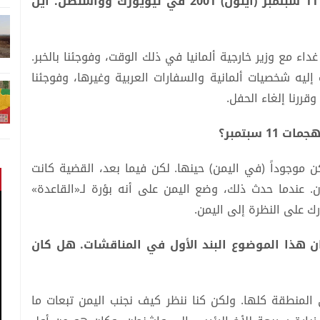
* أول استحقاق كبير واجهتموه كان هجمات 11 سبتمبر (أيلول) 2001 في نيويورك وواشنطن. أين
داء مع وزير خارجية ألمانيا في ذلك الوقت، وفوجئنا بالخبر.
ليه شخصيات ألمانية والسفارات العربية وغيرها، وفوجئنا
وقررنا إلغاء الحفل.
 سبتمبر؟
 موجوداً (في اليمن) حينها. لكن فيما بعد، القضية كانت
. عندما حدث ذلك، وضع اليمن على أنه بؤرة لـ«القاعدة»
رك على النظرة إلى اليمن.
ان هذا الموضوع البند الأول في المناقشات. هل كان
المنطقة كلها. ولكن كنا ننظر كيف نجنب اليمن تبعات ما