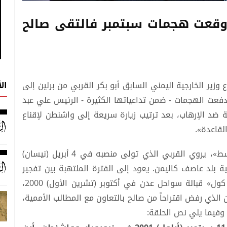
: وقعت هجمات سبتمبر فالتقى صالح
ال
زير الخارجية اليمني السابق أبو بكر القربي من برلين إلى
دفعت الهجمات - ضمن تداعياتها الكثيرة - الرئيس علي عبد
ية ضد الإرهاب، بعد ترتيب زيارة سريعة إلى واشنطن لإقناع
لقاعدة».
في الحلقة الأولى من مقابلته مع «الشرق الأوسط»، يروي القربي الذي تولى منصبه في 4 أبريل (نيسان)
ة وزيراً لخارجية بلد عاصف كاليمن. يعود إلى الفترة الملتهبة بين تفجير
تنظيم «القاعدة» المدمرة الأميركية «يو إس إس كول» قبالة سواحل عدن في أكتوبر (تشرين الأول) 2000،
ن الذي رفض اقتراحاً من صالح بالتعاون مع المطالب الأممية،
 وفيما يلي نص الحلقة: