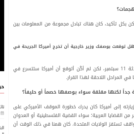
هجمات؟
لكن بكل تأكيد، كان هناك تبادل مجموعة من المعلومات بين
 هل توقعت بوصفك وزير خارجية أن تخرج أميركا الجريحة في
- كنا ندرك تماماً أن الجرح الأميركي عميق من حادثة 11 سبتمبر، لكن لم أكُن أتوقع أن أميركا ستتسرع في
 في المراحل اللاحقة لهذا القرار.
حو
جداً لكنها مقلقة سواء بوصفها خصماً أو حليفاً؟
زيارته إلى أميركا كان يدرك خطورة الموقف الأميركي على
نائ
من القضايا العربية؛ سواء القضية الفلسطينية أو العدوان
واقف تستفز الولايات المتحدة. كان همنا في ذلك الوقت أن
الش