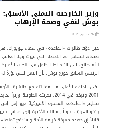
وزير الخارجية اليمني الأسبق
بوش لنفي وصمة الإرهاب
26 يوليو, 2025
حين دوّت طائرات «القاعدة» في سماء نيويورك، هرع و
صنعاء، للتعامل مع اللحظة التي غيرت وجه العالم. 
الله صالح، إلى الانخراط الكامل في الحرب الأميرك
الرئيس السابق جورج بوش، بأن اليمن ليس بؤرةً لـ«ا
2001 وتركه في 2014، تجربته الطويل
وغزو العراق، مروراً برسالته الأخيرة إلى صدام حسي
قائلاً إن «هذه معركة كرامة الأمة وسندفع ثمنها».