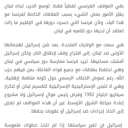
بقي الموقف الفرنسي لفظياً فقط. توسع الحرب تجاه لبنان
يغيّر الأمور بعض الشيء بسبب العلاقات الخاصة لفرنسا مع
هذا البلد، ولأن فرنسا التي خسرت دورها في الإقليم ما زالت
تعتقد أن لديها دور لتلعبه في لبنان.
هي سعت مع الولايات المتحدة، بعد شن إسرائيل لهجماتها
الأولى ضد لبنان، إلى اقتراح وقف لإطلاق النار، ولكن إسرائيل
أفشلت مساعيها. تريد فرنسا ممارسة دور سياسي في لبنان
وهي تحتفظ بعلاقات مع جميع قواه الفاعلة، بمن فيهم حزب
الله، رغم غموض الخطاب الرسمي حول كونه منظمة إرهابية،
وهي لا تتبنى الإستراتيجية الإسرائيلية لتقسيم لبنان أو لتكرار
سيناريو اجتياح 1982 وفرض رئيس موالٍ لإسرائيل ولا مشروع
إعادة صياغة الشرق الأوسط. غير أن هذه المواقف لم تفضِ
إلى اتخاذ إجراءات ضد إسرائيل أو عقوبات بحقها.
إسرائيل لن تغير سياستها إذا لم تتخذ خطوات ملموسة