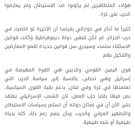
هؤلاء المتظاهرين لم يكونوا ضد الاستيطان ولم يعارضوا
الحرب على غزة.
كثيراً ما أذكر في حواراتي بفرنسا أن الأخيرة لو انتصرت في
حرب الجزائر، لم تكن لتبقى دولة ديموقراطية وكانت قوانين
الاستثناء ستمدد وسيجري سن قوانين جديدة لقمع المعارضين
والتنكيل بهم.
قوى اليمين القومي والديني هي القوة المهيمنة في
إسرائيل وهي تحظى، بالنسبة إلى سياسة الحرب التي
تعتمدها في غزة وفي لبنان، بدعم بقية القوى السياسية،
بمن فيها بقايا حزب العمل، لأن الشعب الإسرائيلي يعتقد
حتى الآن أن في إمكان دولته أن تستمر بسياسات الاستيطان
والتطهير العرقي والحرب، وبأن ينعم رغم ذلك كله بحياة
طبيعية أو شبه طبيعية.