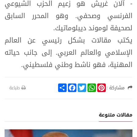
- آلان غريش هو زعيم الحزب الشيوعي
الفرنسي وصحفي. وهو المحرر السابق
لصحيفة لوموند ديبلوماتيك.
يكتب مقالات بشكل رئيسي عن العالم
الإسلامي والعالم العربي. إلى جانب حياته
المهنية، فهو ناشط وطني فلسطيني.
S
F
T
W
P
مشاركة :
طباعة
h
a
w
h
i
a
c
i
a
n
r
e
t
t
t
e
b
t
s
e
o
e
A
r
مقالات متنوعة
o
r
p
e
k
p
s
t
ت
حوا