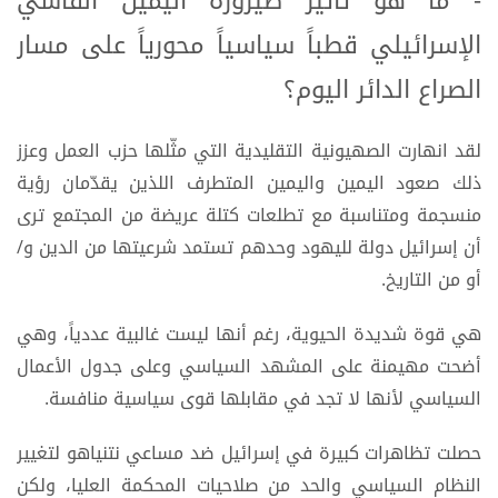
- ما هو تأثير صيرورة اليمين الفاشي
الإسرائيلي قطباً سياسياً محورياً على مسار
الصراع الدائر اليوم؟
لقد انهارت الصهيونية التقليدية التي مثّلها حزب العمل وعزز
ذلك صعود اليمين واليمين المتطرف اللذين يقدّمان رؤية
منسجمة ومتناسبة مع تطلعات كتلة عريضة من المجتمع ترى
أن إسرائيل دولة لليهود وحدهم تستمد شرعيتها من الدين و/
أو من التاريخ.
هي قوة شديدة الحيوية، رغم أنها ليست غالبية عددياً، وهي
أضحت مهيمنة على المشهد السياسي وعلى جدول الأعمال
السياسي لأنها لا تجد في مقابلها قوى سياسية منافسة.
حصلت تظاهرات كبيرة في إسرائيل ضد مساعي نتنياهو لتغيير
النظام السياسي والحد من صلاحيات المحكمة العليا، ولكن