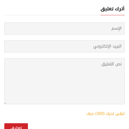
أترك تعليق
تبقى لديك (
300
) حرف