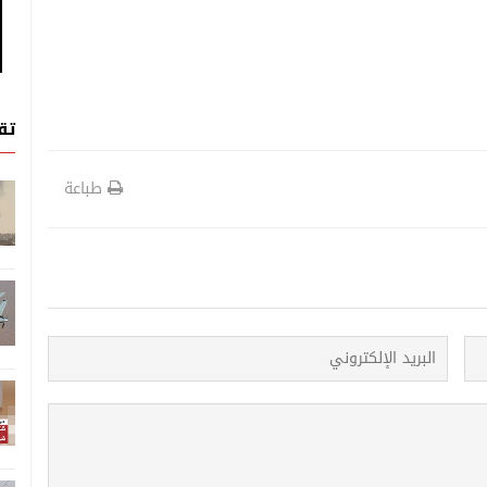
تق
طباعة