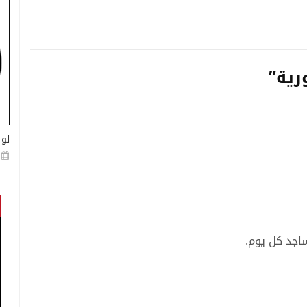
رية”
لو 
اجد كل يوم.