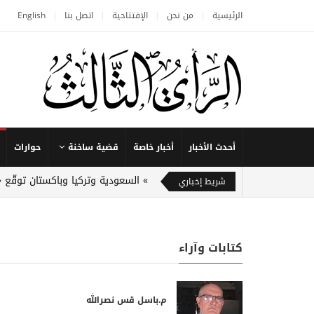
الرئيسية
من نحن
الإفتتاحية
اتصل بنا
English
أحدث الأخبار
أخبار خاصة
قضية ساخنة
حوارات
السعودية وتركيا وباكستان توقّع 
شريط إخباري
كتابات وآراء
م.باسل قس نصرالله