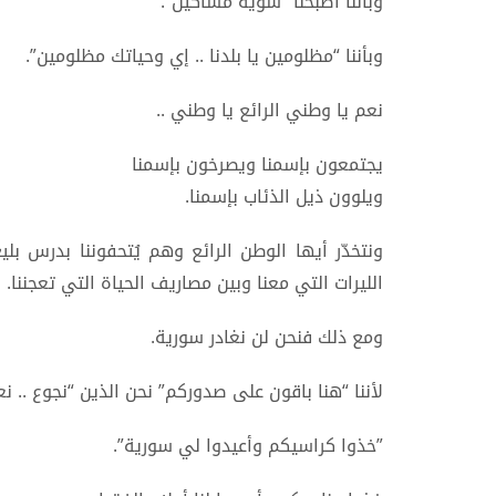
وبأننا أصبحنا “شويّة مساكين”.
وبأننا “مظلومين يا بلدنا .. إي وحياتك مظلومين”.
نعم يا وطني الرائع يا وطني ..
يجتمعون بإسمنا ويصرخون بإسمنا
ويلوون ذيل الذئاب بإسمنا.
ونتخدّر أيها الوطن الرائع وهم يُتحفوننا بدرس بلي
الليرات التي معنا وبين مصاريف الحياة التي تعجننا.
ومع ذلك فنحن لن نغادر سورية.
لأننا “هنا باقون على صدوركم” نحن الذين “نجوع .. نعر
”خذوا كراسيكم وأعيدوا لي سورية”.