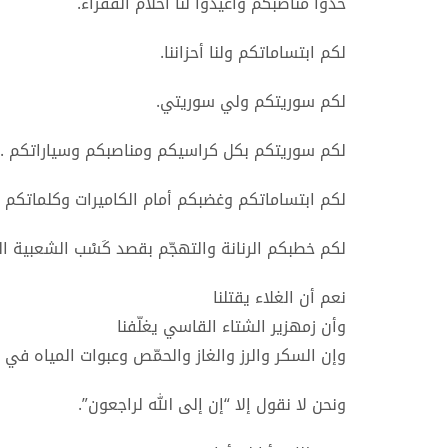
خذوا مناصبكم وأعيدوا لنا أحلام الفقراء.
لكم ابتساماتكم ولنا أحزاننا.
لكم سوريتكم ولي سوريتي.
لكم سوريتكم بكل كراسيكم ومناصبكم وسياراتكم ..
لكم ابتساماتكم وغضبكم أمام الكاميرات وكلماتكم ال
لكم خطبكم الرنانة والتهجّم بقصد كَسْب الشعبية ال
نعم أن الغلاء يقتلنا
وأن زمهزير الشتاء القاسي يغلّفنا
وإن السكر والرز والغاز والحمّص وعبوات المياه في ب
ونحن لا نقول إلا “إن إلى الله لراجعون”.