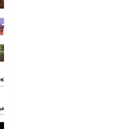
OK
في