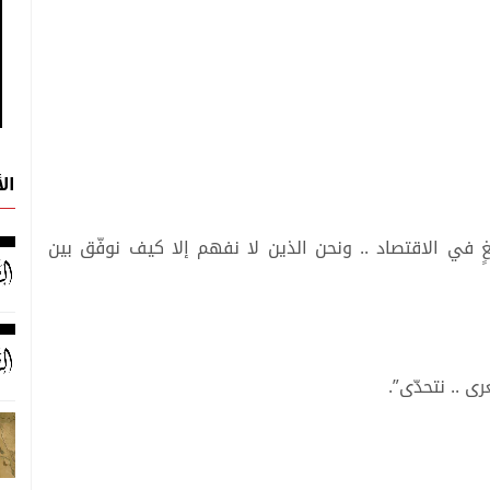
ال
غٍ في الاقتصاد .. ونحن الذين لا نفهم إلا كيف نوفّق بين
ى .. نتحدّى”.