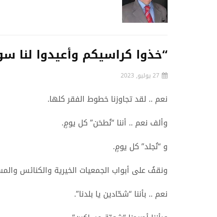
“خذوا كراسيكم وأعيدوا لنا سو
27 يوليو, 2023
نعم .. لقد تجاوزنا خطوط الفقر كلها.
وألف نعم .. أننا “نُطحَن” كل يومٍ.
و “نُجلد” كل يومٍ.
ونقفُ على أبواب الجمعيات الخيرية والكنائس والمس
نعم .. بأننا “شحّادين يا بلدنا”.