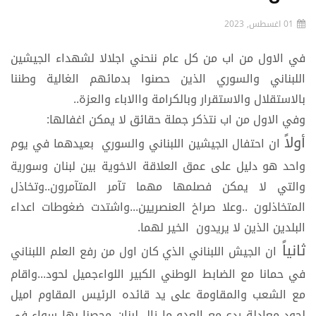
01 اغسطس, 2023
في الاول من اب من كل عام ننحني اجلالا لشهداء الجيشين
اللبناني والسوري الذين حصنوا بدمائهم الغالية وطننا
بالاستقلال والاستقرار وبالكرامة واالاباء والعزة..
وفي الاول من اب نتذكر جملة حقائق لا يمكن اغفالها:
أولاً
ان احتفال الجيشين اللبناني والسوري بعيدهما في يوم
واحد هو دليل على عمق العلاقة الاخوية بين لبنان وسورية
والتي لا يمكن فصلمها مهما تآمر المتآمرون..وتخاذل
المتخاذلون ..وعلا صراخ العنصريين...واشتدت ضغوطات اعداء
البلدين الذين لا يريدون الخير لهما.
ثانياً
ان الجيش اللبناني الذي كان اول من رفع العلم اللبناني
في حمانا مع الضابط الوطني الكبير اللواءجميل لحود...واقام
مع الشعب والمقاومة على يد قائده الرئيس المقاوم اميل
لحود معادلة ردع مع العدو ما زال لبنان محصنا بها سواء في