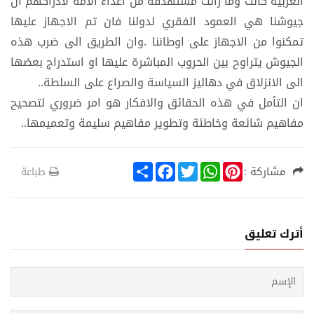
العربية كانت وما زالت مستهدفة من اعداء الامة لادراكهم ان
جيوشنا هي العمود الفقري لدولنا فان تم الاجهاز عليها
تمكنوا من الاجهاز على اوطاننا .وان الطريق الى ضرب هذه
الجيوش يتراوح بين الحروب المباشرة عليها او استدراج بعضها
الى الانزلاق في دهاليز السياسة والصراع على السلطة..
ان التأمل في هذه الحقائق والافكار هو امر ضروري لتصحيح
مفاهيم شائعة وخاطئة وتطوير مفاهيم سليمة وتعميمها..
S
F
T
W
P
مشاركة :
طباعة
h
a
w
h
i
a
c
i
a
n
r
e
t
t
t
e
b
t
s
e
o
e
A
r
أترك تعليق
o
r
p
e
k
p
s
t