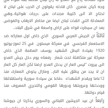
وجه كيان عنصري كان قادته يقولون ان الحرب على لبنان لا
تحتاج الا الى كتيبة مجندات على درجات هوائية..وهي
المعادلة التي انقذت لبنان ايضا من مخاطر الارهاب والفوضى
بعد ان سيطرت قواه على اراض واسعة في شرق البلاد..
ثالثاً
ان الجيش العربي السوري الذي خاض اول معاركه ضد
الاستعمار الفرنسي في معركة ميسلون في 25 تموز-يوليو
1920 بقيادة البطل الشهيد يوسف العظمة الذي خاض
معركة غير متكافئة تحت شعار رفعناه يوم دخل جيش العدو
الى بيروت "ليس العار ان يدخل العدو ارضنا لكن العار كل العار
ان لا يجد من يطلق عليه النار.. ومازال يخوض المعارك منذ
12عاما ويقدم الشهداء دفاعا عن سيادة سورية واستقلالها
ووحدتها وعروبتها ودورها القومي والتحرري المعروف منذ
قيام دولتها.
رابعاً
ان عيد الجيشين اللبناني والسوري يذكرنا ان جيوشنا