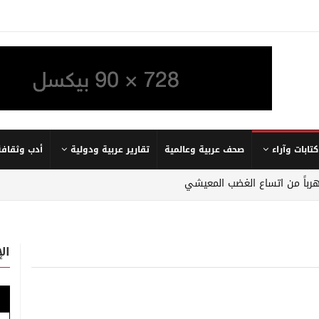
كتابات وآراء
صحف عربية وعالمية
تقارير عربية ودولية
أدب وثقافة
 هرباً من اتساع الغضب المعيشي
ال