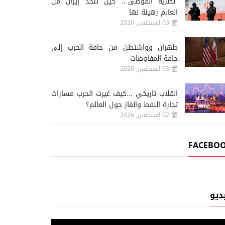
“نظرية الفوضى”.. حين تتخذ إيران من
العالم رهينة لها
03 اغسطس, 2026
طهران وواشنطن من حافة الحرب إلى
حافة المفاوضات
03 اغسطس, 2026
انقلاب تاريخي ...كيف غيرت الحرب مسارات
تجارة النفط والغاز حول العالم؟
02 اغسطس, 2026
FACEBO
ديو