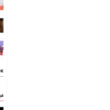
OK
في