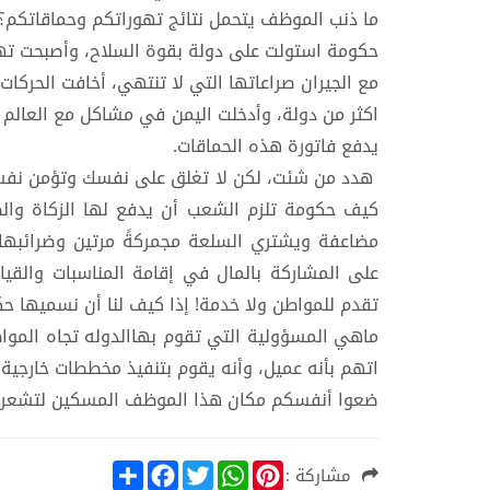
ما ذنب الموظف يتحمل نتائج تهوراتكم وحماقاتكم
حكومة استولت على دولة بقوة السلاح، وأصبحت تها
مع الجيران صراعاتها التي لا تنتهي، أخافت الحركات 
اكثر من دولة، وأدخلت اليمن في مشاكل مع العالم
يدفع فاتورة هذه الحماقات.
هدد من شئت، لكن لا تغلق على نفسك وتؤمن نفسك
كيف حكومة تلزم الشعب أن يدفع لها الزكاة وال
على المشاركة بالمال في إقامة المناسبات والقيام
تقدم للمواطن ولا خدمة! إذا كيف لنا أن نسميها 
ماهي المسؤولية التي تقوم بهاالدوله تجاه الم
اتهم بأنه عميل، وأنه يقوم بتنفيذ مخططات خارجية تد
ضعوا أنفسكم مكان هذا الموظف المسكين لتشعروا 
S
F
T
W
P
مشاركة :
h
a
w
h
i