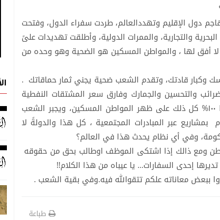
؟
جم دول الإقليم وتهددالعالم، طردت سفراء الدول، وفتحت
البحرية والتجارية، والممرات الدولية، وأطلقت تهديدات علىً
 لا أفق لها ، والمواطن المسكين هو الضحية وهو وحده من
 وكبار قادتك، وتقدم الشعب ضحية يجني ثمار حماقاتك .
ال
ضرائب والتحسين والجمارك وفارق سعر المشتقات النفطية
مضاعفة ويشتري السلعة مجمركةً مرتين وضرائبها ١٠٠% كل ذلك على ظهر المواطن المسكين، ويجبر الشعب
 بمشاريع عبر المبادرات المجتمعية ، كل هذا والدولةً لا
حكومة، وفي أي نظام يحدث هذا في العالم؟
واطن ومع ذالك إذا اشتكى الموظف اوطالب بحق من حقوقه
يرها إحدى السفارات... يا عيباه من هذا الكلام!!
ببعض معاناته علكم تتقوالله فيه.وفي بقية الشعب .
طباعة