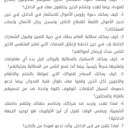
للعودة، بينما تهدد وتشتم الذين يختلفون معك في الداخل؟
2- كيف يمكنك دعوة رؤوس الأموال للاستثمار في الداخل، في حين
تحجز الأموال التابعة للقطاع الخاص وتسجن رجال الأعمال وتصادر
الممتلكات؟
3- كيف يمكنك مطالبة العالم بحقك في حرية التعبير وقبول الشعارات
الخاصة بك، في حين تخطط لإغلاق المنصات التي تعتبر المتنفس الأخير
للناس عندك لإيصال أصواتهم؟
4- كيف يمكنك الاستمرار بالمطالبة بالرواتب قبل بدء أي مفاوضات
وتعتبرها شرطاً رئيسياً، بينما أنت تمنع الناس من المطالبة بمرتباتهم؟
5- كيف يمكنك السماح لقنواتك التي تمولها بالشتم والاتهام
والتخوين لكل الذين وقفوا معك طوال فترة العدوان، بينما تدعو
خصومك لنسيان الخلافات، للوقوف كقوة واحدة ضد من تسميهم
بالغزاة والمحتلين؟
6- لماذا تهدد وترعد ضد شركائك وتخاصم حلفائك وتتهم حاضنتك
الشعبية، وبنفس الوقت تقول أن أبرز الأولويات هو توحيد الجبهة
الداخلية؟
7- لماذا تهجر من في الداخل، وأنت تدعو لعودة من بالخارج؟