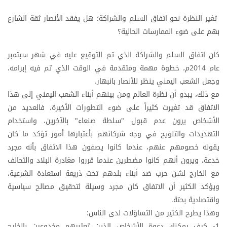
تغير النظرة نحو اتفاق السلم والشراكة؛ هل يفقد الأنصار ثقة الشارع
بهم على ضوء الممارسات الحالية؟
كان اتفاق السلم والشراكة الذي تم التوقيع عليه في شهر سبتمبر
عام 2014م، خطوة مهمة ومتقدمة في الوقت الذي تم فيه إبرامه،
وجعل الشعب اليمني ينظر للأنصار بانبهار.
مع ذلك، يبدو أن نظرة العالم ومن بينهم أبناء الشعب اليمني إلى هذا
الاتفاق قد تغيرت كثيراً على ضوء التطورات الأخيرة، فالعديد من
الأشخاص يرون عدم قبول "سلطة صنعاء" بالآخرين، واستخدام
التهديدات والتلويح في وجه شركائهم بأعتبارها أمور تؤكد ما كان
يقوله خصومهم عنهم، عندما كانوا يصفون هذا الاتفاق بأنه مجرد
خدعة، ويرون أنهم كانوا مضطرين عندما قرروا مغادرة البلاد والتحالف
مع الخارج لشن حرب ضد أبناء بلدهم تحت ذريعة استعادة الشرعية،
ويؤكد الكثير أن الاتفاق كان مجرد وسيلة لتحقيق مصالح سياسية
واقتصادية بحتة.
وهذا يطرح الكثير من التساؤلات لدى الناس:
1- كيف يمكنك دعوة الأشخاص الذين تعتبرهم مخدوعين بالخارج