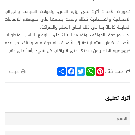
تطورات الأحداث أثرت على رؤية الناس، وتحولات السياسة والجوانب
الاجتماعية والاقتصادية كذلك وضعت بصمتها على تقييمهم للاتفاقات
السابقة كاملة بما في ذلك اتفاق السلم والشراكة.
يجب مراجعة المواقف وتقييمها بناءً على الوضع الراهن وتطورات
الأحداث لضمان استمرار تحقيق الأهداف المرجوة منه، والتأكد من عدم
خروج عربة الأنصار عن سكتها حتى لا ينقلب كل شيء رأساً على عقب.
S
F
T
W
P
مشاركة :
طباعة
h
a
w
h
i
a
c
i
a
n
r
e
t
t
t
e
b
t
s
e
o
e
A
r
أترك تعليق
o
r
p
e
k
p
s
t