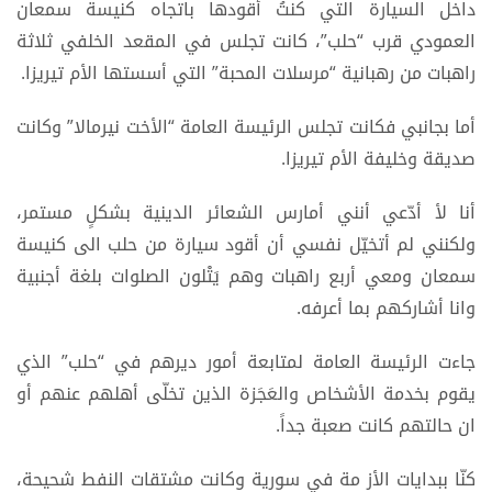
داخل السيارة التي كنتُ أقودها باتجاه كنيسة سمعان
العمودي قرب “حلب”، كانت تجلس في المقعد الخلفي ثلاثة
راهبات من رهبانية “مرسلات المحبة” التي أسستها الأم تيريزا.
أما بجانبي فكانت تجلس الرئيسة العامة “الأخت نيرمالا” وكانت
صديقة وخليفة الأم تيريزا.
أنا لأ أدّعي أنني أمارس الشعائر الدينية بشكلٍ مستمر،
ولكنني لم أتخيّل نفسي أن أقود سيارة من حلب الى كنيسة
سمعان ومعي أربع راهبات وهم يَتْلون الصلوات بلغة أجنبية
وانا أشاركهم بما أعرفه.
جاءت الرئيسة العامة لمتابعة أمور ديرهم في “حلب” الذي
يقوم بخدمة الأشخاص والعَجَزة الذين تخلّى أهلهم عنهم أو
ان حالتهم كانت صعبة جداً.
كنّا ببدايات الأز مة في سورية وكانت مشتقات النفط شحيحة،