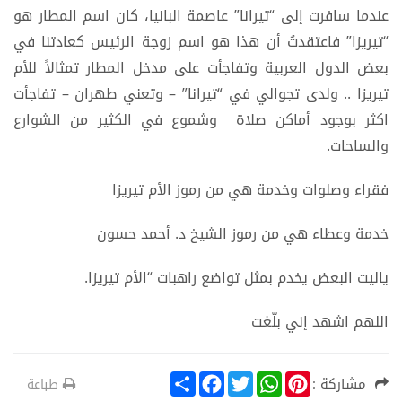
عندما سافرت إلى “تيرانا” عاصمة البانيا، كان اسم المطار هو
“تيريزا” فاعتقدتُ أن هذا هو اسم زوجة الرئيس كعادتنا في
بعض الدول العربية وتفاجأت على مدخل المطار تمثالاً للأم
تيريزا .. ولدى تجوالي في “تيرانا” – وتعني طهران – تفاجأت
اكثر بوجود أماكن صلاة وشموع في الكثير من الشوارع
والساحات.
فقراء وصلوات وخدمة هي من رموز الأم تيريزا
خدمة وعطاء هي من رموز الشيخ د. أحمد حسون
ياليت البعض يخدم بمثل تواضع راهبات “الأم تيريزا.
اللهم اشهد إني بلّغت
S
F
T
W
P
مشاركة :
طباعة
h
a
w
h
i