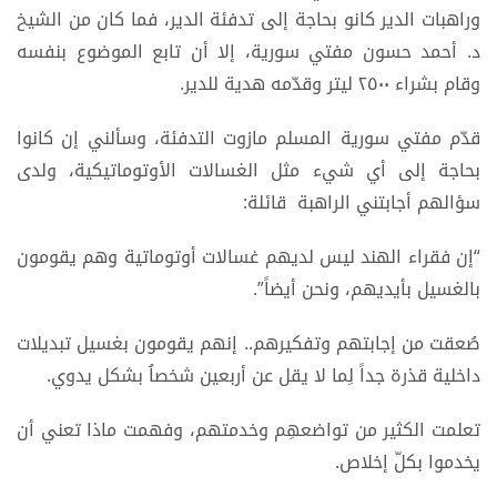
وراهبات الدير كانو بحاجة إلى تدفئة الدير، فما كان من الشيخ
د. أحمد حسون مفتي سورية، إلا أن تابع الموضوع بنفسه
وقام بشراء ٢٥٠٠ ليتر وقدّمه هدية للدير.
قدّم مفتي سورية المسلم مازوت التدفئة، وسألني إن كانوا
بحاجة إلى أي شيء مثل الغسالات الأوتوماتيكية، ولدى
سؤالهم أجابتني الراهبة قائلة:
“إن فقراء الهند ليس لديهم غسالات أوتوماتية وهم يقومون
بالغسيل بأيديهم، ونحن أيضاً”.
صُعقت من إجابتهم وتفكيرهم.. إنهم يقومون بغسيل تبديلات
داخلية قذرة جداً لِما لا يقل عن أربعين شخصاُ بشكل يدوي.
تعلمت الكثير من تواضعهِم وخدمتهم، وفهمت ماذا تعني أن
يخدموا بكلّ إخلاص.