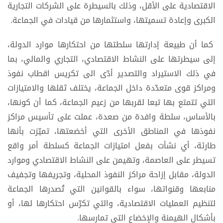
الاقتصادية على الأقل، وذلك بالسيطرة على الشركات التجارية
الكبرى وإعادة تسميتها، واستثمارها من قيادات في الجماعة.
كما أن طبيعة إدارتها سلطتها من احتكارها موارد الدولة،
إلى سيطرتها على النشاط الاقتصادي، التجاري والمالي، بما
في ذلك الاستيراد والتصدير أدّى الى تكريس اقطاب نفوذ
ومراكز قوى متعدّدة داخل الجماعة، يختلف ثقلها والامتيازات
التي تتمتع بها تبعا لقربها من زعيم الجماعة، كما أن كونها،
بالأساس، سلطة وافدة من صعدة، عملت على تأسيس مراكز
نفوذها في المناطق الأخرى التي أخضعتها، تميّزت بأنها
طارئة، أي نشأت بفعل امتيازات الجماعة كسلطة أمر واقع
تسيطر على العاصمة، وتهيمن على النشاط الاقتصادي وموارد
الدولة، مقابل إزاحة مراكز النفوذ المحلية، وتجريفها وتجفيف
منابعها وقنواتها، سواء بالقوانين التي تُصدرها الجماعة
لتنظيم العمليات الاقتصادية، والتي تكرّس احتكارها لها، أو
بأشكال الهيمنة والإخضاع التي تمارسها.