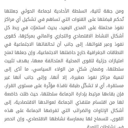
ومن جهة ثانية، السلطة الأحادية لجماعة الحوثي جعلتها
تُحكم قبضتها على القنوات التي تساهم في تشكيل أي مراكز
نفوذ محتملة على المدى البعيد، بحيث استمرّت في ربط كل
أشكال النشاط الاقتصادي والتجاري والمالي بمركزها، كقوى
نفوذ وعبر قنواتها، إلى جانب أن تحالفاتها الاجتماعية في
النطاقات الجغرافية خارج حاضنتها الاجتماعية، وإن جعلها تمنح
امتيازات جزئية للقوى المحلية المتحالفة معها، بهدف تثبيت
سلطتها، وضمان شكلٍ من الولاء السياسي، ما أدّى إلى
تنمية مراكز نفوذ صغيرة، إلا أنها، وإلى جانب أنها غير
مستقرة، أي لا تشكّل طبقة نافذة مؤثّرة على مستوى القرار،
فإن بقاءها مرتبط بإدارة الجماعة سلطتها، حيث ظلت خاضعة
لها من اقتسام متنفذي الجماعة لعوائدها الاقتصادية، إلى
أشكال الإتاوات والضرائب التي تفرضها الجماعة على هذه
القوى، للسماح لها بممارسة نشاطها الاقتصادي، وإن انحصر
في نشاطاتٍ ثانوية.