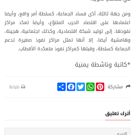
ومن جهة ثالثة، أدّى فساد الجماعة، كسلطة أمر واقع، وأيضا
اعتمادها على اقتصاد الحرب المتنوّع، وأيضا تعدّد مراكز
نفوذها، إلى توليد شبكة اقتصادية، وكذلك اجتماعية، هجينة،
وهامشية أيضا، إلا أنها تمثل مراكز نفوذ صغيرة تدعم
الجماعة كسلطة، وقبلها كمراكز نفوذ متعدّدة الأقطاب.
*كاتبة وناشطة يمنية
S
F
T
W
P
مشاركة :
طباعة
h
a
w
h
i
a
c
i
a
n
r
e
t
t
t
e
b
t
s
e
o
e
A
r
أترك تعليق
o
r
p
e
k
p
s
t