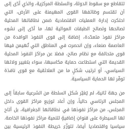
تتقاطع مع سقوط الدولة، والسلطة المركزية، والذي أدّى إلى
أن تقتسم وظائفها القوى المهيمنة على الأرض، التي
احتكرت إدارة العمليات الاقتصادية ضمن نطاقاتها المحلية
لصالحها ولصالح الطبقات الموالية لها، ما أدّى إلى نشوء
مراكز نفوذ متعدّدة، إضافة إلى قوى النفوذ الوافدة من
العاصمة صنعاء، وإن انحصرت في المناطق التي تُهيمن فيها
قوى متحالفة مع نظام صالح، فضلا عن مراكز النفوذ المحلية
القديمة التي استطاعت حماية مكاسبها، سواء بتغيير ولائها
السياسي، أو ترتيب شكلٍ ما من العلائقية مع قوى نافذة
توفّر لها الحماية السياسية.
من جهة ثانية، لم يُغيّر شكل السلطة من الشرعية سابقاً إلى
المجلس الرئاسي حالياً، وإن أعاد توزيع مراكز القوى داخل
المجلس، من مراكز نفوذها في نطاقاتها الجغرافية، بل أتاح
لها السيطرة على قنواتٍ إضافيةٍ لتنمية مراكز نفوذها الخاصة.
سياسيا واقتصاديا أيضا، تتوزّع خريطة النفوذ الرئيسية بين