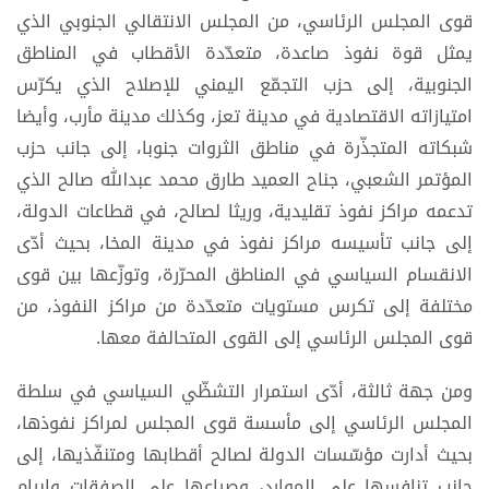
قوى المجلس الرئاسي، من المجلس الانتقالي الجنوبي الذي
يمثل قوة نفوذ صاعدة، متعدّدة الأقطاب في المناطق
الجنوبية، إلى حزب التجمّع اليمني للإصلاح الذي يكرّس
امتيازاته الاقتصادية في مدينة تعز، وكذلك مدينة مأرب، وأيضا
شبكاته المتجذّرة في مناطق الثروات جنوبا، إلى جانب حزب
المؤتمر الشعبي، جناح العميد طارق محمد عبدالله صالح الذي
تدعمه مراكز نفوذ تقليدية، وريثا لصالح، في قطاعات الدولة،
إلى جانب تأسيسه مراكز نفوذ في مدينة المخا، بحيث أدّى
الانقسام السياسي في المناطق المحرّرة، وتوزّعها بين قوى
مختلفة إلى تكرس مستويات متعدّدة من مراكز النفوذ، من
قوى المجلس الرئاسي إلى القوى المتحالفة معها.
ومن جهة ثالثة، أدّى استمرار التشظّي السياسي في سلطة
المجلس الرئاسي إلى مأسسة قوى المجلس لمراكز نفوذها،
بحيث أدارت مؤسّسات الدولة لصالح أقطابها ومتنفّذيها، إلى
جانب تنافسها على الموارد، وصراعها على الصفقات وإبرام