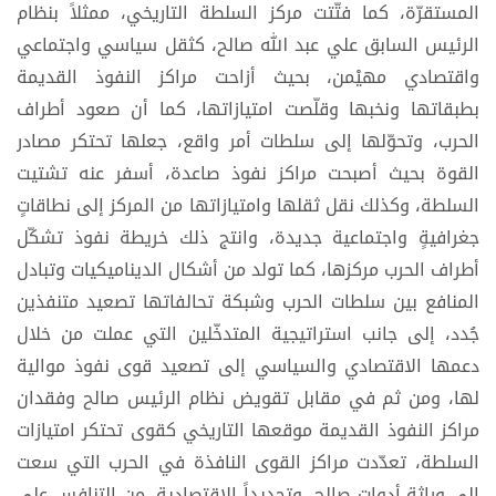
المستقرّة، كما فتّتت مركز السلطة التاريخي، ممثلاً بنظام
الرئيس السابق علي عبد الله صالح، كثقل سياسي واجتماعي
واقتصادي مهيْمن، بحيث أزاحت مراكز النفوذ القديمة
بطبقاتها ونخبها وقلّصت امتيازاتها، كما أن صعود أطراف
الحرب، وتحوّلها إلى سلطات أمر واقع، جعلها تحتكر مصادر
القوة بحيث أصبحت مراكز نفوذ صاعدة، أسفر عنه تشتيت
السلطة، وكذلك نقل ثقلها وامتيازاتها من المركز إلى نطاقاتٍ
جغرافيةٍ واجتماعية جديدة، وانتج ذلك خريطة نفوذ تشكّل
أطراف الحرب مركزها، كما تولد من أشكال الديناميكيات وتبادل
المنافع بين سلطات الحرب وشبكة تحالفاتها تصعيد متنفذين
جُدد، إلى جانب استراتيجية المتدخّلين التي عملت من خلال
دعمها الاقتصادي والسياسي إلى تصعيد قوى نفوذ موالية
لها، ومن ثم في مقابل تقويض نظام الرئيس صالح وفقدان
مراكز النفوذ القديمة موقعها التاريخي كقوى تحتكر امتيازات
السلطة، تعدّدت مراكز القوى النافذة في الحرب التي سعت
إلى وراثة أدوات صالح، وتحديداً الاقتصادية، من التنافس على