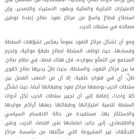
الامتيازات التجارية والمالية وعقود الاستيراد والتصدير، وإن
استطاع قطاعٌ واسعٌ من مراكز نفوذ صالح إعادة توطين
مصالحه في سلطات الحرب.
ومع أن تشكل مراكز النفوذ عموماً يعكس تشوّهات السلطة
وفسادها، حيث توظف السلطة لصالح طبقةٍ موالية، وتحرم
المجتمع من التمتّع بموارده، فإن هناك فصلا، في نظام صالح،
ما بين مراكز النفوذ، والسلطة، بحيث ظلّ يديرها صالح كقوى
ظلٍّ، أي في قنواتٍ خلفية، إلا أن من الصعب الفصل بين
سلطات الحرب بوصفها مراكز نفوذ وطبقاتها أيضا، حيث تشكّل
كلا واحدا، إضافة إلى أن تجيير سلطات الحرب لكل أدوات
السلطة لتنمية امتيازاتها وطبقاتها جعلها تُراكم مواردها
والاستئثار بها، مستفيدة من حالة الانقسام السياسي
والاقتصادي، إلى جانب اعتمادها على اقتصاد الحرب، وعلى
التدفّقات غير المشروعة التي مكّنتها من مأسسة مراكز