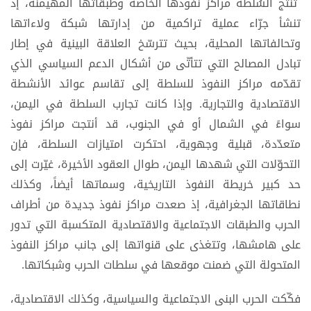
تُنتج السُلطة مراكز نفوذها الخاصة وطبقاتها المهيمنة، إذ
تنشأ جرّاء عملية تراكمية من إدارتها شبكة ولاءاتها
وتحالفاتها المحلية، بحيث تترسّخ العلاقة البينية في إطار
تبادل المصالح التي تتأتّى من أشكال الدعم السياسي الذي
تقدّمه مراكز النفوذ للسلطة إلى تقاسم عوائد الأنشطة
الاقتصادية والتجارية. وإذا كانت تجارب السلطة في اليمن،
سواءً في الشمال أو في الجنوب، قد أنتجت مراكز نفوذ
متعدّدة، قبلية وجهوية، احتكرت امتيازات السلطة، فإن
التحوّلات التي شهدها اليمن، طوال العقود الأخيرة، غيّرت إلى
حد كبير خريطة النفوذ التاريخية، وسماتها أيضاً، وكذلك
نطاقاتها الجغرافية، إذ صعدت مراكز نفوذ جديدة من أطراف
الحرب والطبقات الاجتماعية والاقتصادية المتكسبة التي تدور
على هامشها، وتتغذى على قنواتها إلى جانب مراكز النفوذ
المتحولة التي ضمنت موقعها في سلطات الحرب وشبكاتها.
فكّكت الحرب البنى الاجتماعية والسياسية، وكذلك الاقتصادية،