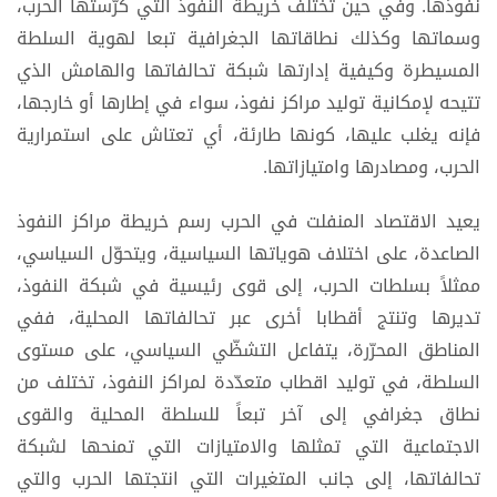
نفوذها. وفي حين تختلف خريطة النفوذ التي كرّستها الحرب،
وسماتها وكذلك نطاقاتها الجغرافية تبعا لهوية السلطة
المسيطرة وكيفية إدارتها شبكة تحالفاتها والهامش الذي
تتيحه لإمكانية توليد مراكز نفوذ، سواء في إطارها أو خارجها،
فإنه يغلب عليها، كونها طارئة، أي تعتاش على استمرارية
الحرب، ومصادرها وامتيازاتها.
يعيد الاقتصاد المنفلت في الحرب رسم خريطة مراكز النفوذ
الصاعدة، على اختلاف هوياتها السياسية، ويتحوّل السياسي،
ممثلاً بسلطات الحرب، إلى قوى رئيسية في شبكة النفوذ،
تديرها وتنتج أقطابا أخرى عبر تحالفاتها المحلية، ففي
المناطق المحرّرة، يتفاعل التشظّي السياسي، على مستوى
السلطة، في توليد اقطاب متعدّدة لمراكز النفوذ، تختلف من
نطاق جغرافي إلى آخر تبعاً للسلطة المحلية والقوى
الاجتماعية التي تمثلها والامتيازات التي تمنحها لشبكة
تحالفاتها، إلى جانب المتغيرات التي انتجتها الحرب والتي