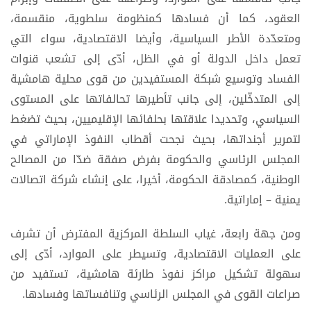
العقود، كما أن فسادها كمنظومة سلطوية، منقسمة،
ومتعدّدة الأطر السياسية، وأيضا الاقتصادية، سواء التي
تعمل داخل الدولة أو في الظل، أدّى إلى تشعب قنوات
الفساد وتوسيع شبكة المستفيدين من قوى محلية هامشية
إلى المتدخّلين، إلى جانب تأطيرها تحالفاتها على المستوى
السياسي، وتحديدا علاقتها بحلفائها الإقليميين، بحيث تضغط
لتمرير أجنداتها، بحيث نجحت أقطاب النفوذ الإماراتي في
المجلس الرئاسي والحكومة بفرض صفقة ضدّا من المصالح
الوطنية، كمصادقة الحكومة، أخيرا، على إنشاء شركة اتصالات
يمنية – إماراتية.
ومن جهة رابعة، غياب السلطة المركزية المفترض أن تشرف
على العمليات الاقتصادية، وتسيطر على الموارد، أدّى إلى
سهولة تشكيل مراكز نفوذ طارئة هامشية، تستفيد من
صراعات القوى في المجلس الرئاسي وتنافساتها وفسادها.