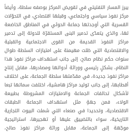
يبرز المسار التفتيتي في تقويض المركز بوصفه سلطة، وأيضاً
مركز نفوذ سياسي واجتماعي، وقبلها اقتصادي، في التحوّلات
القسرية التي أوجدتها جماعة الحوثي في المناطق الخاضعة
لها، والذي يتعدّى تدمير البنى المستقرّة للدولة إلى تدمير
مراكز النفوذ القديمة من القوى الاجتماعية والقبلية
والاقتصادية التي ظلت مهيمنة على امتيازات السلطة طوال
سنوات حكم نظام صالح، إلى جانب استهداف مراكز نفوذ هذا
النظام، بشكلٍ رئيسي ووراثة أدواتها ومصادرها، مقابل إنتاج
مراكز نفوذ جديدة، في مقدّمتها سلطة الجماعة، على اختلاف
أقطابها، إلى جانب توليد مراكز هامشية، اختلفت سماتها تبعا
لأشكال تحالفات الجماعة والامتيازات المشروطة بطبيعة
الولاء، فمن جهةٍ مثل استهداف الجماعة الطبقات
الاقتصادية، وتحديدا في صنعاء التي شملت البيوت التجارية
التاريخية، سواء بالتضييق عليها أو تهجيرها، استراتيجية
موجّهة إلى الجماعة، مقابل وراثة مراكز نفوذ صالح،