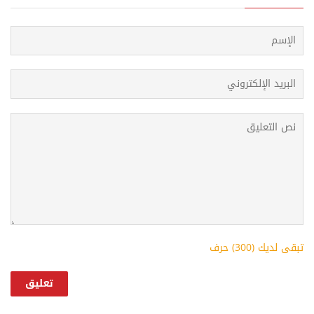
k
p
s
t
تبقى لديك (
300
) حرف