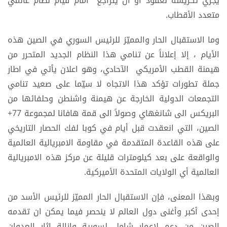
يجري تكريسه لعقود أو أن يتراجع أمام قيام نظام عالمي
متعدد الأقطاب.
وما الاستقبال الحار والمميّز للرئيس السوري في الصين هذه
الأيام ، إلا إعلاناً عن تنامي هذا النظام الجديد المتحرر من
هيمنة القطب الأمريكي الآحادي، وهو اعلان يأتي في اطار
جملة تطورات تؤكد هذا الاتجاه لا سيّما على صعيد تنامي
التجمعات الدولية الخارجة عن هيمنة واشنطن وحلفائها من
البريكس الى شانغهاي وصولاً الى قمة هافانا لمجموعة 77+
الصين، التي انعقدت قبل أيام في كوبا لفك الحصار التاريخي
على هذه القاعدة المتقدمة في مقاومة الامبريالية العالمية
والواقعة على بعد كيلومترات قليلة عن مركز هذه الامبريالية
العالمية أي الولايات المتحدة الأميركية.
وبهذا المعنى، فإن الاستقبال الحار المميّز للرئيس الأسد من
إحدى أكبر وأغنى دول العالم لا ينحصر فيما يمكن ان تقدمه
الصين من دعم لاعمار شامل لسورية وإزالة اثار العدوان