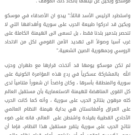
موسكو وبكين عن نيتهما باتخاذ ذلك الموقف ."
واستطرد الرئيس الأسد قائلاً:" يبدو ان الأصدقاء في موسكو
وبكين قد ادركوا طبيعة الحرب على سورية وأهدافها التي لا
تنحصر بتدمير بلدنا فقط ، بل تسعى الى الهيمنة الكاملة على
غرب آسيا وصولاً الى تهديد الأمن القومي لكل من الاتحاد
الروسي وجمهورية الصين الشعبية."
لم تكن موسكو يومها قد أتخذت قرارها مع طهران وحزب
الله بالمشاركة عسكرياً في ردع هذه المؤامرة الكونية على
سورية والمنطقة بأسرها ، وكان واضحاً ان شعوراً متنامياً لدى
كل القوى المناهضة للهيمنة الاستعمارية بأن مستقبل العالم
كله مرهون بنتائج الحرب على سورية ، وأنه كما كانت الحرب
على العراق وأفغانستان هي بداية هيمنة النظام العالمي
الآحادي القطبية بقيادة واشنطن على العالم، فانه على ضوء
نتائج الحرب على سورية يتقرر مستقبل هذا النظام، فإما أن