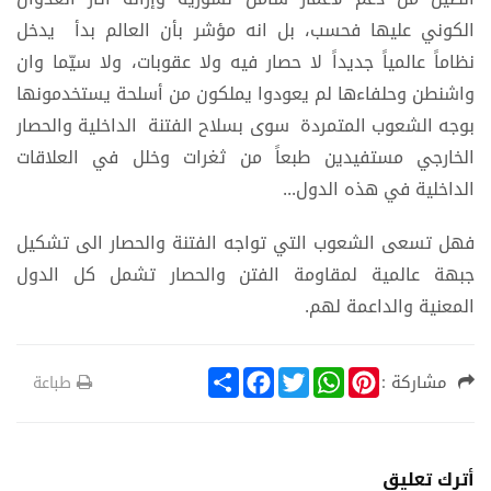
الكوني عليها فحسب، بل انه مؤشر بأن العالم بدأ يدخل
نظاماً عالمياً جديداً لا حصار فيه ولا عقوبات، ولا سيّما وان
واشنطن وحلفاءها لم يعودوا يملكون من أسلحة يستخدمونها
بوجه الشعوب المتمردة سوى بسلاح الفتنة الداخلية والحصار
الخارجي مستفيدين طبعاً من ثغرات وخلل في العلاقات
الداخلية في هذه الدول...
فهل تسعى الشعوب التي تواجه الفتنة والحصار الى تشكيل
جبهة عالمية لمقاومة الفتن والحصار تشمل كل الدول
المعنية والداعمة لهم.
S
F
T
W
P
مشاركة :
طباعة
h
a
w
h
i
a
c
i
a
n
r
e
t
t
t
e
b
t
s
e
o
e
A
r
أترك تعليق
o
r
p
e