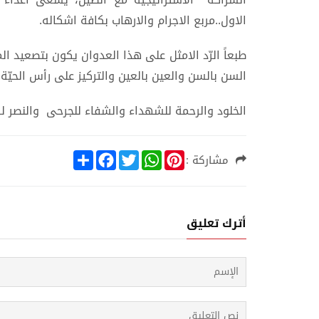
الاول..مربع الاجرام والارهاب بكافة اشكاله.
طبعاً الرّد الامثل على هذا العدوان يكون بتصعيد ا
السن بالسن والعين بالعين والتركيز على رأس الحيّة 
الخلود والرحمة للشهداء والشفاء للجرحى والنصر لس
S
F
T
W
P
مشاركة :
h
a
w
h
i
a
c
i
a
n
r
e
t
t
t
e
b
t
s
e
o
e
A
r
أترك تعليق
o
r
p
e
k
p
s
t