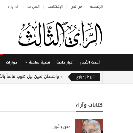
الرئيسية
من نحن
الإفتتاحية
اتصل بنا
English
أحدث الأخبار
أخبار خاصة
قضية ساخنة
حوارات
واشنطن تعين نيل هوب قائماً بالأ
شريط إخباري
كتابات وآراء
معن بشّور