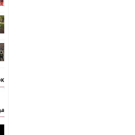
OK
في