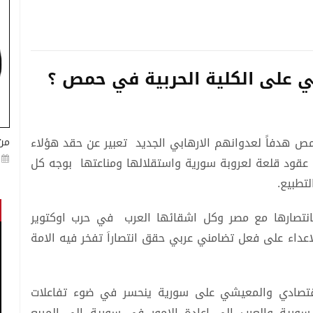
ي على الكلية الحربية في حمص ؟
حمص هدفاً لعدوانهم الارهابي الجديد تعبير عن حقد هؤلاء
من
قود قلعة لعروبة سورية واستقلالها ومناعتها بوجه كل
تطبيع.
 بانتصارها مع مصر وكل اشقائها العرب في حرب اوكتوير
عداء على فعل تضامني عربي حقق انتصاراَ تفخر فيه الامة
 الاقتصادي والمعيشي على سورية ينحسر في ضوء تفاعلات
سورية والعرب الى اعادة الامور في سورية الى المربع