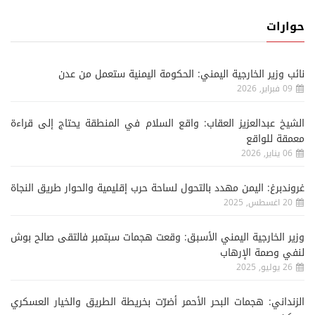
حوارات
نائب وزير الخارجية اليمني: الحكومة اليمنية ستعمل من عدن
09 فبراير, 2026
الشيخ عبدالعزيز العقاب: واقع السلام في المنطقة يحتاج إلى قراءة
معمقة للواقع
06 يناير, 2026
غروندبرغ: اليمن مهدد بالتحول لساحة حرب إقليمية والحوار طريق النجاة
20 اغسطس, 2025
وزير الخارجية اليمني الأسبق: وقعت هجمات سبتمبر فالتقى صالح بوش
لنفي وصمة الإرهاب
26 يوليو, 2025
الزنداني: هجمات البحر الأحمر أضرّت بخريطة الطريق والخيار العسكري