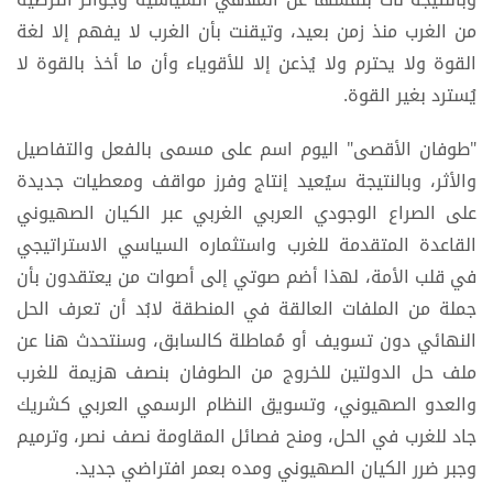
من الغرب منذ زمن بعيد، وتيقنت بأن الغرب لا يفهم إلا لغة
القوة ولا يحترم ولا يُذعن إلا للأقوياء وأن ما أخذ بالقوة لا
يُسترد بغير القوة.
"طوفان الأقصى" اليوم اسم على مسمى بالفعل والتفاصيل
والأثر، وبالنتيجة سيُعيد إنتاج وفرز مواقف ومعطيات جديدة
على الصراع الوجودي العربي الغربي عبر الكيان الصهيوني
القاعدة المتقدمة للغرب واستثماره السياسي الاستراتيجي
في قلب الأمة، لهذا أضم صوتي إلى أصوات من يعتقدون بأن
جملة من الملفات العالقة في المنطقة لابُد أن تعرف الحل
النهائي دون تسويف أو مُماطلة كالسابق، وسنتحدث هنا عن
ملف حل الدولتين للخروج من الطوفان بنصف هزيمة للغرب
والعدو الصهيوني، وتسويق النظام الرسمي العربي كشريك
جاد للغرب في الحل، ومنح فصائل المقاومة نصف نصر، وترميم
وجبر ضرر الكيان الصهيوني ومده بعمر افتراضي جديد.