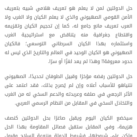
حل الدولتين لمن لا يعلم هو تعريف هلامي شبيه بتعريف
الأمن القومي الصهيوني والذي لا يعلم الكيان ولا الغرب ولا
العرب تعريف مانع جامع له، كما إن تحجيم الكيان وتقزيمه
واقتطاع جغرافية منه يتناقض مع استراتيجية الغرب
واستثماره بهذا الكيان السرطاني التوسعي؛ فالكيان
الصهيوني هو الكيان الوحيد في العالم والتاريخ الذي ليس له
حدود معروفة!! وهذا لم يعد لغزًا أو سرًا.
حل الدولتين رفضه مؤخرًا وقبيل الطوفان تحديدًا، الصهيوني
نتنياهو للأسباب أعلاه وإن لم يُصرح بذلك، فقد اعتمد على
الأثر الرجعي في صلفه وعربدته والدعم السخي له من الغرب
والتخاذل السخي في المقابل من النظام الرسمي العربي.
سيخضع الكيان اليوم ويقبل صاغرًا بحل الدولتين كنصف
هزيمة، وفي المقابل ستقبل فصائل المقاومة بهذا الحل
ولكن على شروطها، فشروط الدولة منزوعة السلاح وقبول