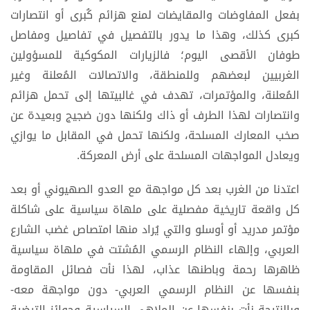
بفعل المفاوضات والمقايضات لمنع هزائم كُبرى أو انتصارات
كبرى كذلك، وهذا ما يدور بالتفصيل في تفاصيل ومفاصل
طوفان الأقصى اليوم؛ فالزيارات المكوكية للمسؤولين
الغربيين لبعضهم وللمنطقة، والاتصالات المُعلنة وغير
المُعلنة، والمؤتمرات، تهدف في غالبيتها إلى تحمل هزائم
وانتصارات لهذا الطرف أو ذاك ولكنها دون ضجيج وبعيدة عن
صخب المعارك المسلحة، ولكنها تحمل في المقابل ما يوازي
ويعادل المواجهات المسلحة على أرض المعركة.
اعتدنا من الغرب بعد كل مواجهة مع العدو الصهيوني أو بعد
كل واقعة تاريخية مفصلية على ملهاة سياسية على شاكلة
مؤتمر مدريد أو أوسلو والتي يُراد منها امتصاص غضب الشارع
العربي، وإلهاء النظام الرسمي المُشتت في ملهاة سياسية
ظاهرها رحمة وباطنها عذاب، لهذا نأت فصائل المقاومة
بنفسها عن النظام الرسمي العربي- دون مواجهة معه-
وبالنتيجة نأت بنفسها عن الملاهي السياسية وجوائز الترضية