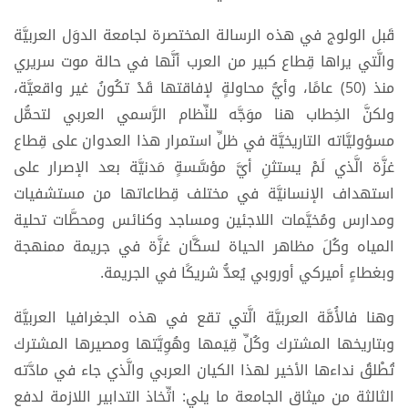
قَبل الولوج في هذه الرسالة المختصرة لجامعة الدوَل العربيَّة
والَّتي يراها قِطاع كبير من العرب أنَّها في حالة موت سريري
منذ (50) عامًا، وأيُّ محاولةٍ لإفاقتها قَدْ تكُونُ غير واقعيَّة،
ولكنَّ الخِطاب هنا موَجَّه للنِّظام الرَّسمي العربي لتحمُّل
مسؤوليَّاته التاريخيَّة في ظلِّ استمرار هذا العدوان على قِطاع
غزَّة الَّذي لَمْ يستثنِ أيَّ مؤسَّسةٍ مَدنيَّة بعد الإصرار على
استهداف الإنسانيَّة في مختلف قِطاعاتها من مستشفيات
ومدارس ومُخيَّمات اللاجئين ومساجد وكنائس ومحطَّات تحلية
المياه وكُلَ مظاهر الحياة لسكَّان غزَّة في جريمة ممنهجة
وبغطاءٍ أميركي أوروبي يُعدُّ شريكًا في الجريمة.
وهنا فالأُمَّة العربيَّة الَّتي تقع في هذه الجغرافيا العربيَّة
وبتاريخها المشترك وكُلِّ قِيَمها وهُوِيَّتها ومصيرها المشترك
تُطْلقُ نداءها الأخير لهذا الكيان العربي والَّذي جاء في مادَّته
الثالثة من ميثاق الجامعة ما يلي: اتِّخاذ التدابير اللازمة لدفع