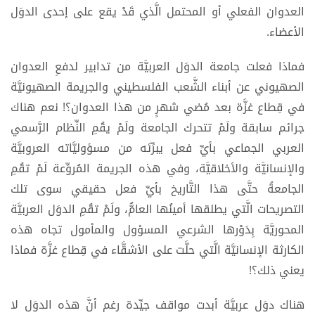
العدوان الفعلي أو المحتمل الَّذي قَدْ يقع على إحدى الدوَل
الأعضاء.
فماذا فعلت جامعة الدوَل العربيَّة من تدابير لدفعِ العدوان
الصهيوني عن أبناء الشَّعب الفلسطيني والجريمة الصهيونيَّة
في قِطاع غزَّة بعد مُضي شهرٍ من هذا العدوان؟! نعم هناك
جرائم سابقة ولَمْ تتحرك الجامعة ولَمْ يقُمِ النِّظام الرَّسمي
العربي الجماعي بأيِّ فعل يبرِّئه من مسؤوليَّاته العروبيَّة
والإنسانيَّة والأخلاقيَّة، وفي هذه الجريمة المُروِّعة لَمْ تقُمِ
الجامعةُ حتَّى هذا التَّاريخ بأيِّ فعل حقيقي سوى تلك
التصريحات الَّتي يطلقها أمينُها العامُّ، ولَمْ تقُمِ الدوَل العربيَّة
المحوريَّة بِدَوْرها الشرعي المسؤول والمأمول تجاه هذه
الكارثة الإنسانيَّة الَّتي حلَّت على الأشقَّاء في قِطاع غزَّة فماذا
يعني ذلك؟!
هناك دوَل عربيَّة أبدت مواقف جيِّدة رغم أنَّ هذه الدوَل لا