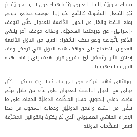
تمتلك محوريَّة بالقرار العربي، بَيْنَما هناك دوَل أخرى محوريَّة لَمْ
تُبْدِ الأفعال المأمولة كالدَّفع نَحْوَ إبراز موقف جماعي دولي
بمنع النفط والغاز عن الدوَل الدَّاعمة للعدوان حتَّى تتوقفَ
«إسرائيل» عن جريمتها الهمجيَّة، وهناك موقف آخر ينبغي
الدَّفع باتِّجاهه وهو سحْبُ السُّفراء العرب من الدوَل الدَّاعمة
للعدوان للاحتجاج على مواقف هذه الدوَل الَّتي ترفض وقف
إطلاق النَّار، وتُفشل أيَّ مشروع قرار يهدف إلى إيقاف هذه
الجريمة الصهيونيَّة.
وبالتَّالي فَهُمْ شركاء في الجريمة، كما يجِبُ تشكيل تكتُّل
دولي مع الدوَل الرافضة للعدوان على ‎غزَّة من خلال تبنِّي
مؤتمر دولي لِتصويبِ مسار المنظَّمة الدوليَّة للحفاظ على ما
تبقَّى من السِّلم والأمن الدوليَّيْنِ وحماية الشعوب من هذا
الإجرام الفاشي الصهيوني الَّذي لَمْ يكترثْ بالقوانين المشرِّعة
لعمل المنظَّمات الدوليَّة.