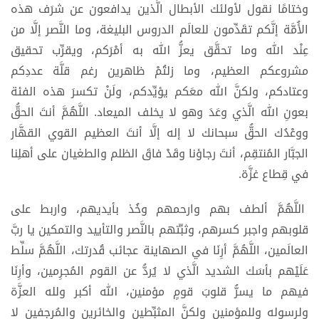
وختامًا نقول لأولئك الأبطال الَّذين يدافعون عن شرَف هذه
الأُمَّة إنَّكم تقَدِّمون للعالَم الدروس البليغة، وما النَّصر إلَّا من
عِنْد الله وما تحقَّق يعزُّ الله به أمْرَكم، ويقرِّب تحقيق
مشروعكم العظيم، وما زلتُمْ ظاهرين رغم قلَّة عددِكم
وعتادكم، ولكنَّ الله معَكم يؤيِّدكم، ولَنْ تكسرَ هذه الفئة
بعونِ الله الَّذي وعَدَ وهو لا يخلف الميعاد. اللَّهُمَّ أنتَ الحقُّ
ووعْدُك الحقُّ سبحانك لا إله إلَّا أنتَ العظيم القوي القهَّار
الجبَّار المُنتقِم، أنتَ رجاؤنا وقَدْ فاقَ الظلم والطغيان على أهلِنا
في قِطاع غزَّة.
اللَّهُمَّ ألطف بهم وارحمهم وخُذ بأيديهم، واربط على
قلوبهم واجبر كسرهم، وثبِّتهم بالنَّصر والتأييد والتمكين يا ربَّ
العالَمين، اللَّهُمَّ أرِنَا في الصهاينة عجائب قُدرتك، اللَّهُمَّ سلِّط
عَلَيْهم بأسَك الشديد الَّذي لا يُردُّ عن القوم المُجرِمين، وأرِنَا
فيهم ما يسرُّ قلوبَ قومٍ مؤمنين، الله أكبر ولله العزَّة
ولرسوله وللمؤمنين ولكنَّ المثبِّطين والخائرين والمُرجِفين لا