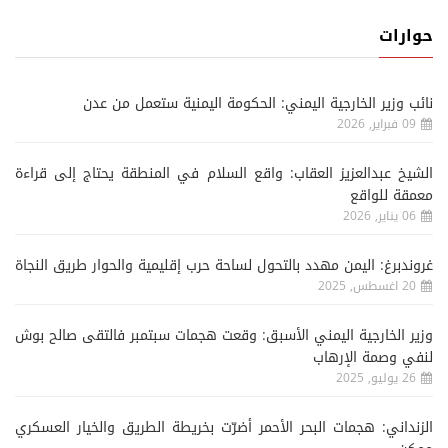
حوارات
نائب وزير الخارجية اليمني: الحكومة اليمنية ستعمل من عدن
09 فبراير, 2026
الشيخ عبدالعزيز العقاب: واقع السلام في المنطقة يحتاج إلى قراءة
معمقة للواقع
06 يناير, 2026
غروندبرغ: اليمن مهدد بالتحول لساحة حرب إقليمية والحوار طريق النجاة
20 اغسطس, 2025
وزير الخارجية اليمني الأسبق: وقعت هجمات سبتمبر فالتقى صالح بوش
لنفي وصمة الإرهاب
26 يوليو, 2025
الزنداني: هجمات البحر الأحمر أضرّت بخريطة الطريق والخيار العسكري