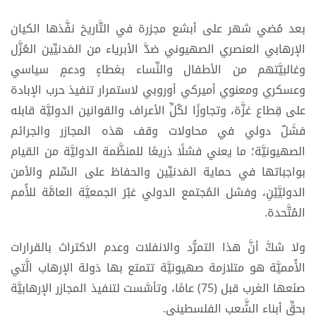
بعد مُضي شهر على أبشع مجزرة في التَّاريخ نفَّذها الكيان
الإرهابي العنصري الصهيوني ضدَّ الأبرياء من المَدنيِّين العُزَّل
وغالبيَّتهم من الأطفال والنِّساء بغطاءٍ ودعمٍ سياسي
وعسكري ومعنوي أميركي أوروبي لاستمرار تنفيذ حرب الإبادة
على قِطاع غزَّة، وتجاوزًا لكُلِّ الأعراف والقوانين الدوليَّة قابله
فشَلٌ دولي في محاولات وقف هذه المجازر والجرائم
الصهيونيَّة؛ ما يعني فشلًا ذريعًا للمنظَّمة الدوليَّة من القيام
بواجباتها في حماية المَدنيِّين والحفاظ على السِّلم والأمن
الدوليَّيْنِ، وفشل المُجتمع الدولي عَبْرَ الجمعيَّة العامَّة للأُمم
المُتَّحدة.
ولا شكَّ أنَّ هذا التمرُّد والانفلات وعدم الاكتراث بالقرارات
الأُمميَّة هو متلازمة صهيونيَّة تتمتع بها دَولة الإرهاب الَّتي
صنَعها الغرب قبل (75) عامًا، وتأسَّست لتنفيذ المجازر الإرهابيَّة
بحقِّ أبناء الشَّعب الفلسطيني.