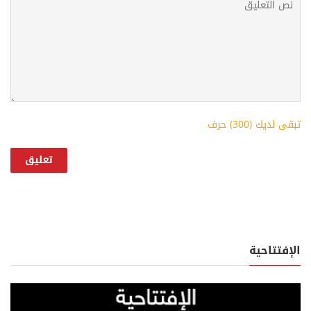
تبقى لديك (
300
) حرف
الإفتتاحية