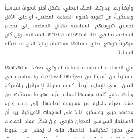
وأيضاً ربما لإدارتها الملفّ اليمني، بشكل أكثر شمولاً، سياسياً
وعسكرياً، من تقوية خصوم الجماعة المحليين، أو على الأقل
تحسين شروطهم السياسية مقابل الجماعة، إلى تحجيم
الجماعة، بما في ذلك استهداف قياداتها الميدانية، وإن كان
مرهوناً بتوسّع نطاق عملياتها مستقبلاً، والردّ الذي قد تتبنّاه
الجماعة.
في الحسابات السياسية لجماعة الحوثي، يعضد استهدافها
عسكرياً من أميركا من معركتها العقائدية والسياسية في
اليمن، وفي الإقليم أيضاً، كقوة مناوئة لإسرائيل ولأميركا،
وبأنها تدفع كلفه موقفها المناصر غزّة، وهو ما سيمكّنها من
حشد تعبئة داخلية غير مسبوقة لصالحها، إلى جانب إدارة
مجهود حربي وعسكري للردّ على الهجمات الأميركية. بيد أن
الاستثمار السياسي لعدوان خارجي، وإنْ شكّل عماد الجماعات
في تجاوز تحدّياتها الداخلية، فإنه لا يُحسّن من شروط