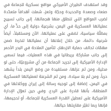
وقد استهدف الطيران الأميركي مواقع عسكرية للجماعة في
صنعاء وصعدة والحديدة وحجّة وتعز، شملت أهدافاً متعدّدة
لضرب المواقع التي تنطلق منها هجماتها، إلى جانب تسييج
عملياتها العسكرية في اليمن، بشرعية دولية إلى حدٍّ ما، أي
بمظلّة سياسية، تضفي على عملياتها، الآن ومستقبلاً، أيضاً
شرعية دائمة، من خلال إعلانها أن عملياتها تنخرط ضمن
مهمّات تحالف حماية الازدهار، لتأمين الملاحة في البحر الأحمر
إلى جانب مشاركة بريطانيا في هذه العمليات، فيما تسعى
الإدارة الأميركية إلى تجريد الجماعة من أي مشروعيّة، حتى لو
محلية، ومن ثم عزلها، مستفيدة من وضع اليمن بلداً يشهد
حرباً، ومن ثم بلا سيادة، ومن ثم الشرعنة لعملياتها العسكرية
في اليمن، إضافة إلى توجيه رسالة إلى إيران ووكلائها في
المنطقة، بأنها قادرة على الردع. وفي حين تعوّل الإدارة
الأميركية على تعطيل القدرة العسكرية للجماعة، أو تحجيمها،
فإنها ربما تغيّر مقاربتها حيالها،