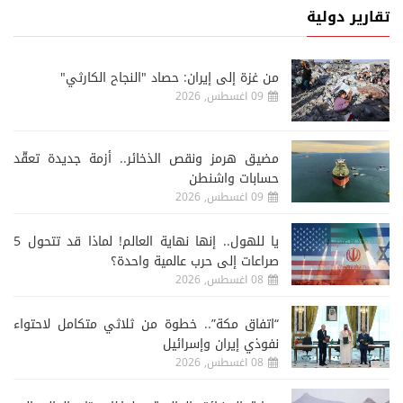
تقارير دولية
من غزة إلى إيران: حصاد "النجاح الكارثي"
09 اغسطس, 2026
مضيق هرمز ونقص الذخائر.. أزمة جديدة تعقّد
حسابات واشنطن
09 اغسطس, 2026
يا للهول.. إنها نهاية العالم! لماذا قد تتحول 5
صراعات إلى حرب عالمية واحدة؟
08 اغسطس, 2026
“اتفاق مكة”.. خطوة من ثلاثي متكامل لاحتواء
نفوذي إيران وإسرائيل
08 اغسطس, 2026