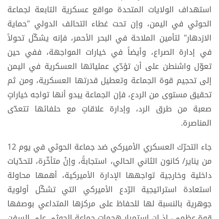
استهداف الولايات المتحدة مواقع عسكرية التابعة لجماعة
الحوثي في اليمن، وإن تحت غطاء التحالف الدولي "حماية
الازدهار" لتأمين الملاحة في البحر الأحمر، فإنه يشكّل تحولاً
في إدارة الصراع، وأيضاً في خيارات المواجهة، ففي حين
تعوّل واشنطن على أن تؤدّي عملياتها العسكرية في اليمن
إلى تحجيم قوة الجماعة وتعطيل قدرتها العسكرية، ومن ثم
تحقيق مستوى من الردع، فإن الجماعة يبدو أنها تواجه خياراتٍ
صعبة من طرق الرد، وإدارة علاقاتٍ مع حلفائها تتعدّى
المناصرة.
جاء التحرّك العسكري الأميركي ضد جماعة الحوثي في يوم 12
من يناير/ كانون الثاني الحالي، استجابةً، وإنْ متأخّرة، لتحدّيات
داخلية وخارجية تواجهها الإدارة الأميركية، أهمها محاولة
استعادة استراتيجية الرّدع الأميركي التي تشكّل أولوية
جوهرية بالنسبة لها للحفاظ على مركزها المتداعي بوصفها
قوة عظمى، إذ إن استمرار هجمات جماعة الحوثي على السفن