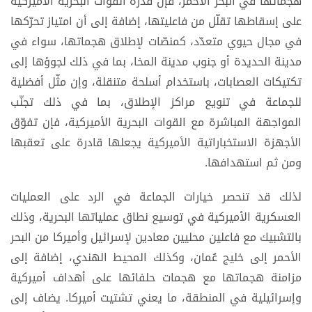
هجماتها في البحر الأحمر، فإن قدرة القوات البحرية الأميركية
على إسقاطها تقلّل من فاعليتها، إضافة إلى أن امتياز تحرّكها
في مجال حيوي متعدّد، كمنصّات لإطلاق هجماتها، سواء في
مدينة الحديدة أو جنوب مدينة المخا، بما في ذلك لجوؤها إلى
تكتيكات العصابات، باستخدام أسلحة متنقلة، وإن مثّل أفضلية
للجماعة في تنويع مراكز الإطلاق، بما في ذلك تجنّب
المواجهة المباشرة مع القوات البحرية الأميركية، فإن تفوّق
الأجهزة الاستخباراتية الأميركية يجعلها قادرة على تعقبها
ومن ثم استهدافها.
لذلك قد تنحصر خيارات الجماعة في الرد على العمليات
العسكرية الأميركية في توسيع نطاق عملياتها البحرية، وذلك
بالتشبيك مع فاعلين محليين معادين لإسرائيل وأميركا من البحر
الأحمر إلى خليج عُمان، وكذلك المحيط الهندي، إضافة إلى
مزامنة هجماتها مع هجمات حلفائها على أهداف أميركية
وإسرائيلية في المنطقة، ما يعني تشتيت أميركا. يضاف إلى