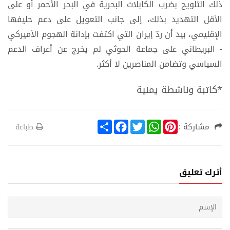
ذلك التلويح بضرب الكابلات البحرية في البحر الأحمر أو على
الأقل التهديد بذلك، إلى جانب التعويل على دعم حليفها
الإقليمي، بيد أن ردّ إيران التي اكتفت بإدانة الهجوم الأميركي
- البريطاني على جماعة الحوثي لم يخرج عن أعراف الدعم
السياسي وتضامن المناصرين لا أكثر.
*كاتبة وناشطة يمنية
S
F
T
W
P
مشاركة :
طباعة
h
a
w
h
i
a
c
i
a
n
r
e
t
t
t
e
b
t
s
e
o
e
A
r
أترك تعليق
o
r
p
e
k
p
s
t