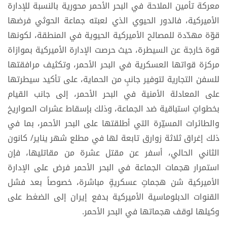
معركة تأمين الملاحة في البحر الأحمر محورية بالنسبة للإدارة
الأميركية، فالدور الحيوي الذي لعبته جماعة الحوثي فرضها
قوّة مهدّدة للمصالح الأميركية الحيوية في المنطقة، لكونها
قوة خارجة عن السيطرة، حيث حرصت الإدارة الأميركية بموازاة
مركزة قواتها العسكرية في البحر الأحمر، وتكثيف مرافقتها
للسفن التجارية لتوفير جانبٍ من الحماية، على تأكيد سيطرتها
على المعادلة الأمنية في البحر الأحمر، إلى جانب القيام
بخطواتٍ استباقية ضد الجماعة، وذلك بإسقاط عشرات الصواريخ
والطائرات المسيّرة التي أطلقتها على البحر الأحمر، بما في
ذلك إغراق ثلاثة زوارق تابعة لها في مطلع شهر يناير/ كانون
الثاني الحالي، أسفر عن مقتل عشرة من مقاتليها، فإن
استمرار هجمات الجماعة في البحر الأحمر فرض على الإدارة
الأميركية شن هجماتٍ عسكريةٍ مباشرة، خصوصاً بعد فشل
القنوات الدبلوماسية الأميركية بدفع إيران إلى الضغط على
وكيلها لوقف هجماتها في البحر الأحمر.