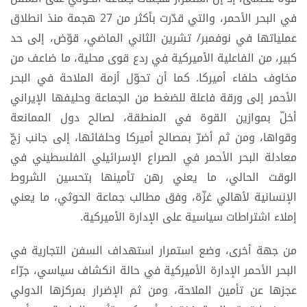
في البحر الأحمر، والتي قدّرت بأكثر من 27 هجمة منذ انطلاق
عملياتها في نوفمبر/ تشرين الثاني الماضي، قوّض، إلى حد
كبير، من الفاعلية الأميركية في ردع قوى محلية، ما ضاعف من
مخاوف حلفاء أميركا. كما أن تحوّل أزمة الملاحة في البحر
الأحمر إلى ورقة فاعلة للضغط من الجماعة وحليفها الإيراني
أخلّ بموازين القوة في المنطقة، لصالح دول الممانعة
وقواها، ومن ثم أضرّ بمصالح أميركا وحلفائها، إلى جانب زجّ
معادلة البحر الأحمر في الصراع الإسرائيلي الفلسطيني في
الوقت الحالي، ما يعني رهن تأمينها بتحسين الشروط
الإنسانية لأهالي غزّة، وفق مطالب جماعة الحوثي، ما يعني
إملاء اشتراطات سياسية على الإدارة الأميركية.
من جهة أخرى، وضع استمرار استهداف السفن التجارية في
البحر الأحمر الإدارة الأميركية في حالة انكشاف سياسي، جرّاء
عجزها عن تأمين الملاحة، ومن ثم الإضرار بمركزها الدولي