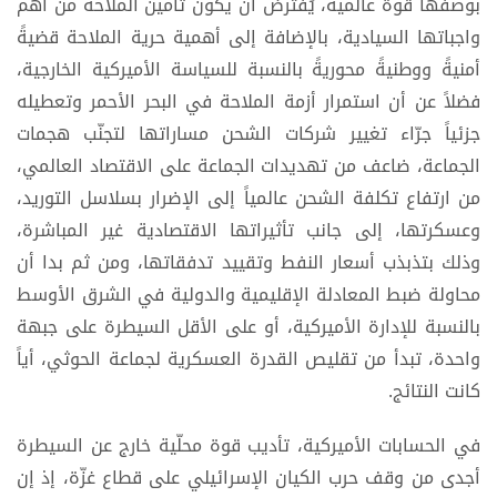
بوصفها قوة عالمية، يُفترض أن يكون تأمين الملاحة من أهم
واجباتها السيادية، بالإضافة إلى أهمية حرية الملاحة قضيةً
أمنيةً ووطنيةً محوريةً بالنسبة للسياسة الأميركية الخارجية،
فضلاً عن أن استمرار أزمة الملاحة في البحر الأحمر وتعطيله
جزئياً جرّاء تغيير شركات الشحن مساراتها لتجنّب هجمات
الجماعة، ضاعف من تهديدات الجماعة على الاقتصاد العالمي،
من ارتفاع تكلفة الشحن عالمياً إلى الإضرار بسلاسل التوريد،
وعسكرتها، إلى جانب تأثيراتها الاقتصادية غير المباشرة،
وذلك بتذبذب أسعار النفط وتقييد تدفقاتها، ومن ثم بدا أن
محاولة ضبط المعادلة الإقليمية والدولية في الشرق الأوسط
بالنسبة للإدارة الأميركية، أو على الأقل السيطرة على جبهة
واحدة، تبدأ من تقليص القدرة العسكرية لجماعة الحوثي، أياً
كانت النتائج.
في الحسابات الأميركية، تأديب قوة محلّية خارج عن السيطرة
أجدى من وقف حرب الكيان الإسرائيلي على قطاع غزّة، إذ إن