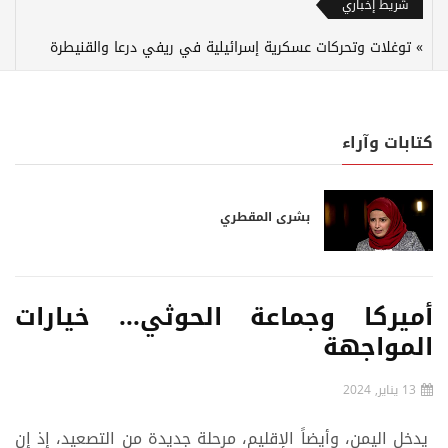
شريط إخباري
توغلات وتحركات عسكرية إسرائيلية في ريفي درعا والقنيطرة
كتابات وآراء
بشرى المقطري
أميركا وجماعة الحوثي... خيارات
المواجهة
13 يناير, 2024
يدخل اليمن، وأيضاً الإقليم، مرحلة جديدة من التصعيد، إذ إن