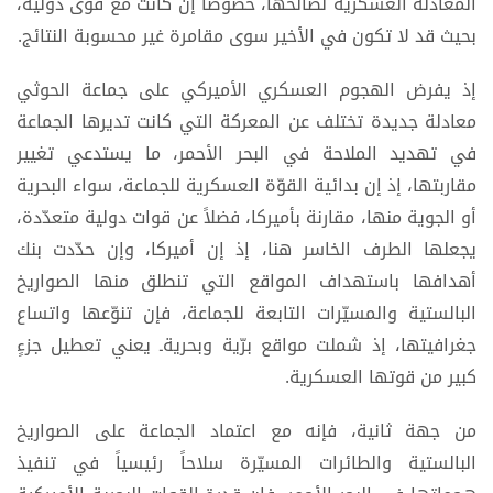
المعادلة العسكرية لصالحها، خصوصاً إن كانت مع قوى دولية،
بحيث قد لا تكون في الأخير سوى مقامرة غير محسوبة النتائج.
إذ يفرض الهجوم العسكري الأميركي على جماعة الحوثي
معادلة جديدة تختلف عن المعركة التي كانت تديرها الجماعة
في تهديد الملاحة في البحر الأحمر، ما يستدعي تغيير
مقاربتها، إذ إن بدائية القوّة العسكرية للجماعة، سواء البحرية
أو الجوية منها، مقارنة بأميركا، فضلاً عن قوات دولية متعدّدة،
يجعلها الطرف الخاسر هنا، إذ إن أميركا، وإن حدّدت بنك
أهدافها باستهداف المواقع التي تنطلق منها الصواريخ
البالستية والمسيّرات التابعة للجماعة، فإن تنوّعها واتساع
جغرافيتها، إذ شملت مواقع برّية وبحريةـ يعني تعطيل جزءٍ
كبير من قوتها العسكرية.
من جهة ثانية، فإنه مع اعتماد الجماعة على الصواريخ
البالستية والطائرات المسيّرة سلاحاً رئيسياً في تنفيذ