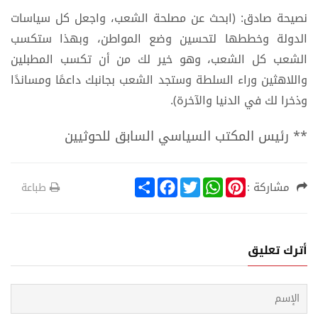
يمثل غرفة بيد حتى الأطفال.
نصيحة صادق: (ابحث عن مصلحة الشعب، واجعل كل سياسات
الدولة وخططها لتحسين وضع المواطن، وبهذا ستكسب
الشعب كل الشعب، وهو خير لك من أن تكسب المطبلين
واللاهثين وراء السلطة وستجد الشعب بجانبك داعمًا ومساندًا
وذخرا لك في الدنيا والآخرة).
** رئيس المكتب السياسي السابق للحوثيين
S
F
T
W
P
مشاركة :
طباعة
h
a
w
h
i
a
c
i
a
n
r
e
t
t
t
e
b
t
s
e
o
e
A
r
أترك تعليق
o
r
p
e
k
p
s
t