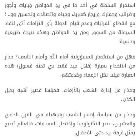
ويتنعم بها فئة.
استمرار السلطة في أخذ ما في يدِ المواطن جبايات وأجور
وضرائب وجمارك وإيجار كهرباء ومياه واتصالات وتحسين وو.. ؛
مع انقطاع المرتبات وعدم قيام الدولة بأي التزامات أدّى لنفاد
السيولة من السوق ومن يد المواطن وهذه نتيجة طبيعية
وحتمية!
فهل من استشعار للمسؤولية أمام الله وأمام الشعب؟ حذار
من الانخداع بعبارة (فلان جيد فقط ذي تحته فسول) هذه
العبارة قيلت لكل الزعماء وخدعتهم.
وحذار من إدارة الشعب بالأزمات، فحبلها قصير أشبه بحبل
الكذب،
وحذار من سياسة إفقار الشعب وتجهيله في القرن الحادي
والعشرين، عصر التكنولوجيا واختصار المسافات، فالعالم أصبح