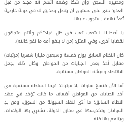
إن مدّ يده لجهة -كما تفعلون- اتهمتموه بالعمالة والارتزاق
ومصيره السجن، وإن شكا وضعه اتهم أنه مجنّد من قبل
العدو؛ حتى على مستوى أن يتصل بصديق له في دولة خارجية
تُعدُّ تهمة يستجوب عليها.
يا أصحابنا: الشعب تعب في ظل قيادتكم وأنتم متجهون
لقضايا أخرى، وفي المثل: (من لا ينفع أمه ما نفع خالته).
كان النظام السابق يوزع خمسة وسبعين مليارا شهريا (مرتبات)
مقابل أخذ بعض الجبايات من المواطن، وكان ذلك يجعل
الاقتصاد وعيشة المواطن مستقرة.
أما الآن فتسعُ سنوات بلا مرتبات؛ فيما السلطة مستمرة في
أخذ الجبايات من المواطن أضعاف ما كانت تؤخذ في عهد
النظام السابق؛ ما أدّى لنفاد السيولة من السوق، ومن يدِ
المواطن وتكديسها في مخازن الدولة، تشترِي بها الولاءات،