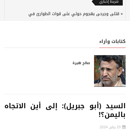
شريط إخباري
قتلى وجرحى بهجوم حوثي على قوات الطوارئ في مأرب
وحضرموت
كتابات وآراء
صالح هبرة
السيد (أبو جبريل): إلى أين الاتجاه
باليمن؟!