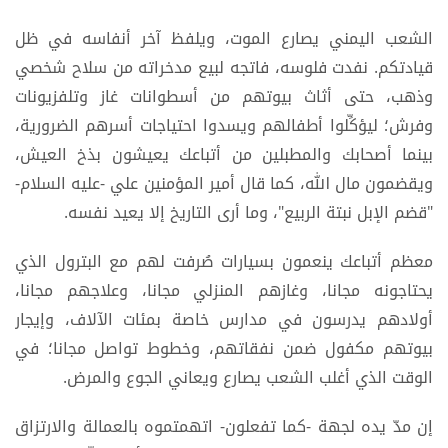
20 يناير, 2024
الشعب اليمني يصارع الموت، ويلفظ آخر أنفاسه في ظل
قيادتكم. نفدت فلوسه، فاتجه لبيع مدخراته من سلاح شخصي
وذهب، حتى أثاث بيوتهم من أسطوانات غاز وتلفزيونات
وفرش؛ ليؤكِّلوا أطفالهم ويسدوا احتياجات أسرهم الضرورية،
بينما أصحابك والمطبلين من أتباعك يعيشون بذخ العيش،
ويقضمون مال الله، كما قال أمير المؤمنين علي -عليه السلام-
"قضم الإبل نبتة الربيع"، وما أرى التاريخ إلا يعيد نفسه.
معظم أتباعك ينعمون بسيارات صُرفت لهم مع البترول الذي
يحتاجونه مجانا، وغازهم المنزلي مجانا، وعلاجهم مجانا،
أولادهم يدرسون في مدارس خاصة بمئات الآلاف، وإيجار
بيوتهم مكفول ضمن نفقاتهم، وخطوط تواصل مجانا؛ في
الوقت الذي أغلب الشعب يصارع ويعاني الجوع والمرض.