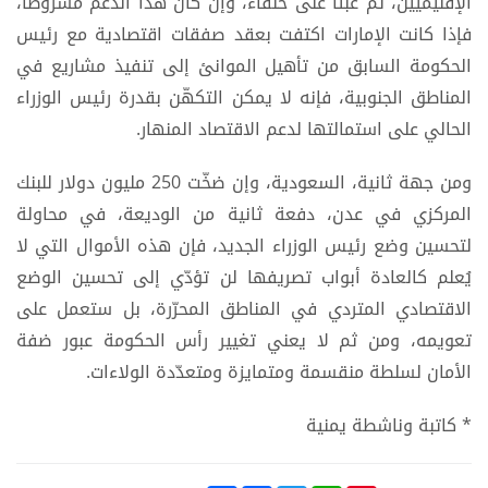
الإقليميين، ثم عبئا على حلفاء، وإنْ كان هذا الدعم مشروطاً،
فإذا كانت الإمارات اكتفت بعقد صفقات اقتصادية مع رئيس
الحكومة السابق من تأهيل الموانئ إلى تنفيذ مشاريع في
المناطق الجنوبية، فإنه لا يمكن التكهّن بقدرة رئيس الوزراء
الحالي على استمالتها لدعم الاقتصاد المنهار.
ومن جهة ثانية، السعودية، وإن ضخّت 250 مليون دولار للبنك
المركزي في عدن، دفعة ثانية من الوديعة، في محاولة
لتحسين وضع رئيس الوزراء الجديد، فإن هذه الأموال التي لا
يُعلم كالعادة أبواب تصريفها لن تؤدّي إلى تحسين الوضع
الاقتصادي المتردي في المناطق المحرّرة، بل ستعمل على
تعويمه، ومن ثم لا يعني تغيير رأس الحكومة عبور ضفة
الأمان لسلطة منقسمة ومتمايزة ومتعدّدة الولاءات.
* كاتبة وناشطة يمنية