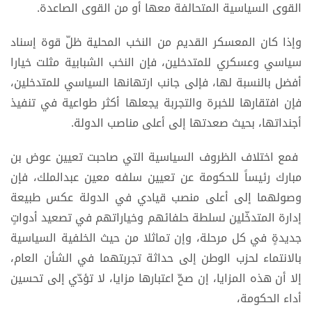
القوى السياسية المتحالفة معها أو من القوى الصاعدة.
وإذا كان المعسكر القديم من النخب المحلية ظلّ قوة إسناد
سياسي وعسكري للمتدخلين، فإن النخب الشبابية مثلت خيارا
أفضل بالنسبة لها، فإلى جانب ارتهانها السياسي للمتدخلين،
فإن افتقارها للخبرة والتجربة يجعلها أكثر طواعية في تنفيذ
أجنداتها، بحيث صعدتها إلى أعلى مناصب الدولة.
فمع اختلاف الظروف السياسية التي صاحبت تعيين عوض بن
مبارك رئيساً للحكومة عن تعيين سلفه معين عبدالملك، فإن
وصولهما إلى أعلى منصب قيادي في الدولة عكس طبيعة
إدارة المتدخّلين لسلطة حلفائهم وخياراتهم في تصعيد أدواتٍ
جديدةٍ في كل مرحلة، وإن تماثلا من حيث الخلفية السياسية
بالانتماء لحزب الوطن إلى حداثة تجربتهما في الشأن العام،
إلا أن هذه المزايا، إن صحّ اعتبارها مزايا، لا تؤدّي إلى تحسين
أداء الحكومة،