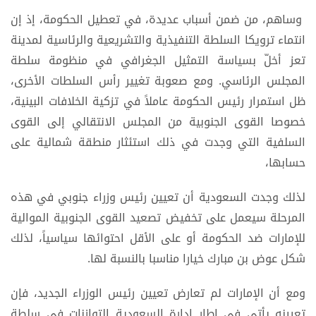
وساهم، من ضمن أسباب عديدة، في تعطيل الحكومة، إذ إن
انتماء ترويكا السلطة التنفيذية والتشريعية والرئاسية لمدينة
تعز أخلّ بسياسة التمثيل الجغرافي في منظومة سلطة
المجلس الرئاسي. ومع صعوبة تغيير رأس السلطات الأخرى،
ظل استمرار رئيس الحكومة عاملاً في تزكية الخلافات البينية،
خصوصا القوى الجنوبية من المجلس الانتقالي إلى القوى
السلفية التي وجدت في ذلك استئثار منطقة شمالية على
حسابها،
لذلك وجدت السعودية أن تعيين رئيس وزراء جنوبي في هذه
المرحلة سيعمل على تخفيض تصعيد القوى الجنوبية الموالية
للإمارات ضد الحكومة أو على الأقل احتوائها سياسياً، لذلك
شكل عوض بن مبارك خيارا مناسبا بالنسبة لها.
ومع أن الإمارات لم تعارض تعيين رئيس الوزراء الجديد، فإن
تعيينه يأتي في إطار إدارة السعودية التوازنات في سلطة