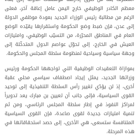
معظم الكادر الوظيفي خارج اليمن عامل إعاقة آخر، فعلى
الرغم من مطالبة رئيس الوزراء الجديد بعودة موظفي الدولة
إلى عدن، فإن ضبط وضع الحكومة واستقرارها يقيّده الوضع
العام في المناطق المحرّرة، من التسيّب الوظيفي، وامتيازات
العيش في الخارج، إلى تحوّل عواصم الدول المتدخّلة إلى
وجهة سياسية وسياحية لمنظومة سلطة المجلس والحكومة.
بموازاة التعقيدات الوظيفية التي تواجهها الحكومة ورئيس
وزرائها الجديد، يمثل إيجاد اصطفاف سياسي محلي عقبة
أخرى، إذ لن يؤدّي تغيير رأس السلطة التنفيذية إلى توحيد
القوى السياسية، فإلى جانب أن تعيين بن مبارك يعد تدويراً
لمراكز النفوذ في إطار سلطة المجلس الرئاسي، ومن ثم
تنمية امتيازات جديدة لقوى صاعدة، فإن القوى السياسية
المتنافسة ستسعى، هي الأخرى، إلى حصد استحقاقاتها في
هذه المرحلة.