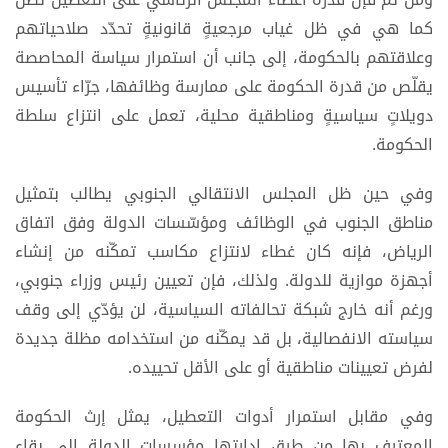
كما هي في ظل غياب مرجعيةٍ قانونيةٍ تحدّد صلاحياتهم
وعلاقتهم بالحكومة، إلى جانب أن استمرار سياسة المحاصصة
يقلّص من قدرة الحكومة على ممارسة وظائفها، جرّاء تأسيس
دويلاتٍ سياسيةٍ ومناطقية محلية، تعمل على انتزاع سلطة
الحكومة.
وفي حين ظل المجلس الانتقالي الجنوبي يطالب بتمثيل
مناطق الجنوب في الوظائف ومؤسّسات الدولة وفق اتفاق
الرياض، فإنه كان غطاء لانتزاع مكاسب تمكّنه من إنشاء
أجهزة موازية للدولة. ولذلك، فإن تعيين رئيس وزراء جنوبي،
ورغم أنه خارج شبكة تحالفاته السياسية، لن يؤدّي إلى وقف
سياسته الانفصالية، بل قد يمكّنه من استخدامه مظلة جديدة
لفرض تعيينات مناطقية أو على الأقل تحييده.
وفي مقابل استمرار أدوات التعطيل، يمثل إرث الحكومة
المعترف بها من طرق إدارتها مؤسسات الدولة إلى بقاء