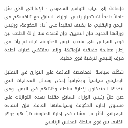
فإضافة إلى غياب التوافق السعودي - الإماراتي الذي مثل
عاملاً داعماً لاستمرار رئيس الوزراء السابق مع تنافسهم في
اليمن والإقليم، ما يضيف تعقيداً على أداء الحكومة، ورئيس
وزرائها الجديد، فإن التعيين، وإن قُصدت منه إزالة الخلاف بين
قوى المجلس على منصب رئيس الحكومة، فإنه لم يأت في
إطار معالجة حقيقية لأزماتها، وإنما بمقتضى خيارات أجندة
طرفٍ إقليمي لترضية قوى محلية.
شكّلت سياسة المحاصصة القائمة على التوازن في التمثيل
الوظيفي سياسياً وجغرافياً إحدى وسائل المعالجات التي
اتخذها المتدخلون لإدارة سلطة وكلائهم في اليمن، وفي
حين ظلّ رئيس الوزراء السابق مقيّدا بهذه التوازنات على
مستوى إدارة الحكومة وسياساتها العامة، فإن انتماءه
الجغرافي أكثر من فشله في إدارة الحكومة ظلّ هو جوهر
الخلاف بين قوى سلطة المجلس الرئاسي.