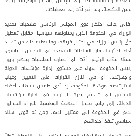
متعدّدة ومتنافسة أدّت إلى الإخلال بالأدوار الوظيفية بينها
وبين الحكومة، ومن ثم أدّت إلى تعطيلها.
فإلى جانب احتكار قوى المجلس الرئاسي صلاحيات تحديد
الوزراء في الحكومة الذين يمثلونهم سياسيا، مقابل تعطيل
حقّ رئيس الوزراء في اختيار فريقه، وما يعنيه ذلك من تقييد
أداء الحكومة، فإن السلطات المتعددة في المجلس الرئاسي،
ممثلا بنوّاب الرئيس أدّت إلى تضارب الصلاحيات بينهم وبين
رئيس الحكومة، سواء على مستوى إدارة مؤسّسات الدولة
وأجهزتها، أو في تنازع القرارات على التعيين وغياب
استراتيجية موحّدة للحكومة، إذ أدى طغيان سلطات أعضاء
المجلس إلى تحجيم قدرة الحكومة في إدارة مؤسّسات
الدولة، إلى جانب تحويل المهمة الوظيفية للوزراء الموالين
لهم في الحكومة إلى ممثلين لهم، ومن ثم قوى إسناد
سياسي تنفذ أجنداتهم،
ومن ثم فإن قدرة أعضاء المجلس الرئاسي على التعطيل تظلّ