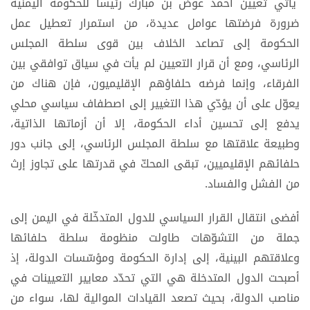
يأتي تعيين أحمد عوض بن مبارك رئيسا للحكومة اليمنية
ضرورة فرضتها عوامل عديدة، من استمرار تعطيل عمل
الحكومة إلى تصاعد الخلاف بين قوى سلطة المجلس
الرئاسي، ومع أن قرار التعيين لم يأت في سياق توافقي بين
الفرقاء، وإنما فرضه حلفاؤهم الإقليميون، فإن هناك من
يعوّل على أن يؤدّي هذا التغيير إلى اصطفاف سياسي محلي
يدفع إلى تحسين أداء الحكومة، إلا أن أزماتها الذاتية،
وطبيعة علاقتها مع سلطة المجلس الرئاسي، إلى جانب دور
حلفائهم الإقليميين، تبقى المحكّ في قدرتها على تجاوز إرث
من الفشل والفساد.
أفضى انتقال القرار السياسي للدول المتدخّلة في اليمن إلى
جملة من التشوّهات طاولت منظومة سلطة حلفائها
وعلاقتهم البينية، إلى إدارة الحكومة ومؤسّسات الدولة، إذ
أصبحت الدول المتدخلة هي التي تحدّد معايير التعيينات في
مناصب الدولة، بحيث تصعد القيادات الموالية لها، سواء من