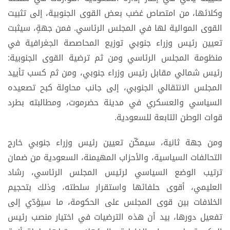
وكلائها، من امتصاص غضب بعض القوى الجنوبية، إلى تثبيت
القوى الموالية لها في المجلس الرئاسي. فمن جهةٍ، سيثبت
تعيين رئيس وزراء جنوبي توزيع المحاصصة الجغرافية في
منظومة المجلس الرئاسي ومن ثم ترضية القوى الجنوبية:
رئيس شمالي مقابل رئيس وزراء جنوبي، ومن ثم كسب تأييد
المجلس الانتقالي الجنوبي، إلى جانب محاولة كبح تصعيده
السياسي والعسكري في مدينة حضرموت، ومطالبته بطرد
قوات الوطن التابعة للسعودية.
ومن جهة ثانية، سيمكّن تعيين رئيس وزراء جنوبي خارج
التحالفات السياسية، والأحزاب المهيمنة، السعودية من ضمان
ترتيب الوضع السياسي لرئيس المجلس الرئاسي، رشاد
العليمي، أقوى حلفائها واستقرار سلطته، وذلك بتحجيم
الخلافات بين قوى المجلس على الحكومة، ما سيؤدّي إلى
تفعيل دورها، بيد أن هذه الترضيات في اختيار منصب رئيس