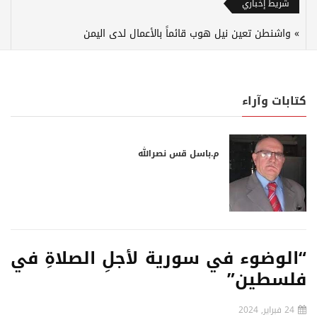
شريط إخباري
واشنطن تعين نيل هوب قائماً بالأعمال لدى اليمن
كتابات وآراء
م.باسل قس نصرالله
“الوضوء في سورية لأجلِ الصلاةِ في
فلسطين”
24 فبراير, 2024