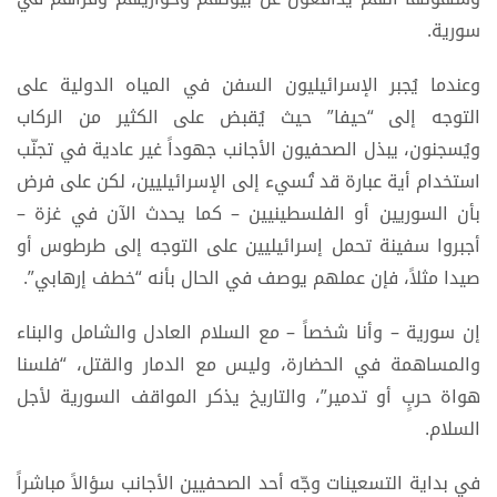
سورية.
وعندما يُجبر الإسرائيليون السفن في المياه الدولية على
التوجه إلى “حيفا” حيث يُقبض على الكثير من الركاب
ويُسجنون، يبذل الصحفيون الأجانب جهوداً غير عادية في تجنّب
استخدام أية عبارة قد تُسيء إلى الإسرائيليين، لكن على فرض
بأن السوريين أو الفلسطينيين – كما يحدث الآن في غزة –
أجبروا سفينة تحمل إسرائيليين على التوجه إلى طرطوس أو
صيدا مثلاً، فإن عملهم يوصف في الحال بأنه “خطف إرهابي”.
إن سورية – وأنا شخصاً – مع السلام العادل والشامل والبناء
والمساهمة في الحضارة، وليس مع الدمار والقتل، “فلسنا
هواة حربٍ أو تدمير”، والتاريخ يذكر المواقف السورية لأجل
السلام.
في بداية التسعينات وجّه أحد الصحفيين الأجانب سؤالاً مباشراً