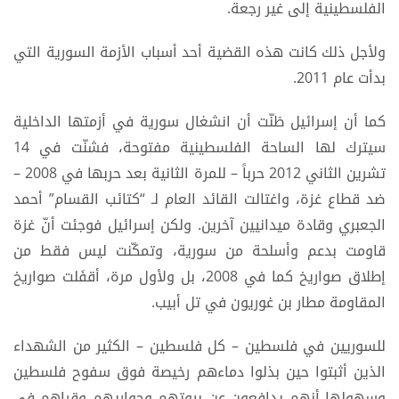
الفلسطينية إلى غير رجعة.
ولأجل ذلك كانت هذه القضية أحد أسباب الأزمة السورية التي
بدأت عام 2011.
كما أن إسرائيل ظنّت أن انشغال سورية في أزمتها الداخلية
سيترك لها الساحة الفلسطينية مفتوحة، فشنّت في 14
تشرين الثاني 2012 حرباً – للمرة الثانية بعد حربها في 2008 –
ضد قطاع غزة، واغتالت القائد العام لـ “كتائب القسام” أحمد
الجعبري وقادة ميدانيين آخرين. ولكن إسرائيل فوجئت أنّ غزة
قاومت بدعم وأسلحة من سورية، وتمكّنت ليس فقط من
إطلاق صواريخ كما في 2008، بل ولأول مرة، أقفَلت صواريخ
المقاومة مطار بن غوريون في تل أبيب.
للسوريين في فلسطين – كل فلسطين – الكثير من الشهداء
الذين أثبتوا حين بذلوا دماءهم رخيصة فوق سفوح فلسطين
وسهولها أنهم يدافعون عن بيوتهم وحواريهم وقراهم في