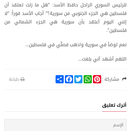
للرئيس السوري الراحل حافظ الأسد: “هل ما زلت تعتقد أن
فلسطين هي الجزء الجنوبي من سورية؟” أجاب الأسد فوراً: “لا
إنني اليوم أعتقد بأن سورية هي الجزء الشمالي من
فلسطين”.
نعم توضأ في سورية واذهب فصلّي في فلسطين...
اللهم أشهد آني بلغت...
S
F
T
W
P
مشاركة :
طباعة
h
a
w
h
i
a
c
i
a
n
r
e
t
t
t
e
b
t
s
e
o
e
A
r
أترك تعليق
o
r
p
e
k
p
s
t