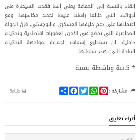
إنقاذ بالنسبة إلى الجماعة يعني أنها فقدت السيطرة على
أدواتها التي طالما راهنت عليها لحصد مكاسبها، ومع
اعتمادها على دعم حليفها العسكري واللوجستي، فإنّ الدولة
المحاصرة التي تخضع هي الأخرى لعقوبات اقتصادية وتحدّيات
داخلية، لن تستطيع إسعاف الجماعة لمواجهة التحدّيات
الملحة التي تهدد سلطتها.
* كاتبة وناشطة يمنية
S
F
T
W
P
مشاركة :
طباعة
h
a
w
h
i
a
c
i
a
n
r
e
t
t
t
e
b
t
s
e
o
e
A
r
أترك تعليق
o
r
p
e
k
p
s
t