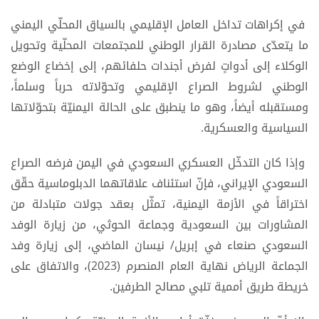
في إكراهات تداخل العامل الإقليمي بالسياق المحلّي اليمني
ما يتعدّى مصادرة القرار الوطني للمجتمعات المحلّية وتحويل
الوكلاء إلى أدواتٍ لفرض أجندات حلفائهم، إلى إخضاع الوضع
الوطني لشروط الصراع الإقليمي وتحوّلاته حرباً وسلماً،
ومستقبله أيضاً، وهو ما ينطبق على الحالة اليمنيّة بتحوّلاتها
السياسية والعسكرية.
وإذا كان التدخّل العسكري السعودي في اليمن فرضه الصراع
السعودي الإيراني، فإنّ استئناف علاقاتهما الدبلوماسية حقّق
اختراقاً في الأزمة اليمنية، تمثّل بعقد جولات متبادلة من
المشاورات بين السعودية وجماعة الحوثي، من زيارة الوفد
السعودي صنعاء في إبريل/ نيسان الماضي، إلى زيارة وفد
الجماعة الرياض نهاية العام المنصرم (2023)، والاتفاق على
خريطة طريق أممية تلبي مصالح الطرفين.