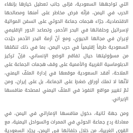
التي تواجهها السعودية، فإلى جانب تعطيل خيارها بإنهاء
الحرب في اليمن، فإنّه فرض مخاطر على أمنها ومصالحها
الاقتصادية، جرّاء هجمات جماعة الحوثي على السفن الموالية
لإسرائيل وحلفائها في البحر الأحمر، وتصاعد الدور الإقليمي
لإيران في مجالها الحيوي، ومع أنّ أزمة البحر الأحمر حيّدت
السعودية طرفاً إقليمياً في حرب اليمن، بما في ذلك تنصّلها
من مسؤوليتها حيال تفاقم الوضع الإنساني، فإنّ تركيز
الدبلوماسية الغربية والأممية على وقف هجمات الجماعة على
الملاحة، أفقد السعودية موقعها في إدارة الملفّ اليمني،
لأنّها لا تملك أوراق ضغطٍ على الجماعة، بل على إيران، ومن
ثمّ تغيير مواقع النفوذ في الملفّ اليمني لمصلحة منافسها
الإيراني.
ومن جهة ثانية، دخول منافسها الإماراتي في اليمن، في
معادلة ردع جماعة الحوثي في الممرات والسواحل اليمنية، مع
القوى الغربية، من خلال حلفائها في اليمن، يجرّد السعودية