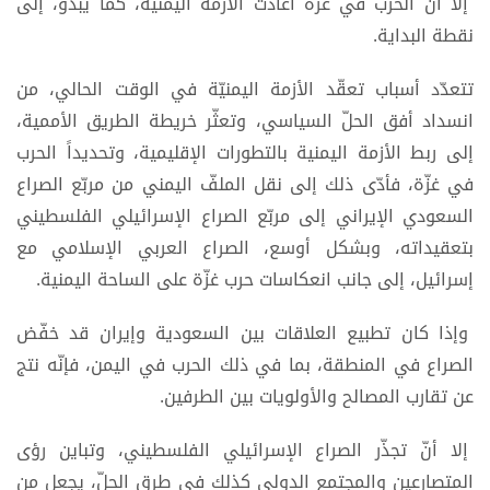
إلا أنّ الحرب في غزّة أعادت الأزمة اليمنيّة، كما يبدو، إلى
نقطة البداية.
تتعدّد أسباب تعقّد الأزمة اليمنيّة في الوقت الحالي، من
انسداد أفق الحلّ السياسي، وتعثّر خريطة الطريق الأممية،
إلى ربط الأزمة اليمنية بالتطورات الإقليمية، وتحديداً الحرب
في غزّة، فأدّى ذلك إلى نقل الملفّ اليمني من مربّع الصراع
السعودي الإيراني إلى مربّع الصراع الإسرائيلي الفلسطيني
بتعقيداته، وبشكل أوسع، الصراع العربي الإسلامي مع
إسرائيل، إلى جانب انعكاسات حرب غزّة على الساحة اليمنية.
وإذا كان تطبيع العلاقات بين السعودية وإيران قد خفّض
الصراع في المنطقة، بما في ذلك الحرب في اليمن، فإنّه نتج
عن تقارب المصالح والأولويات بين الطرفين.
إلا أنّ تجذّر الصراع الإسرائيلي الفلسطيني، وتباين رؤى
المتصارعين والمجتمع الدولي كذلك في طرق الحلّ، يجعل من