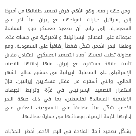
ومن جهة رابعة، وهو الأهم، فرض تصعيد حلفائها من أميركا
إلى إسرائيل خيارات المواجهة مع إيران عبئاً آخر على
السعودية، إلى جانب أن تصعيد معسكر قوى الممانعة
هجماته على المصالح الإسرائيلية والأميركية في جبهات عدّة،
ومنها البحر الأحمر، شكّل ضغطاً إضافياً على السعودية، ومع
محاولة تجنيب نفسها أبعاد التصعيد العسكري المتبادل مقابل
تثبيت علاقة مستقرة مع إيران، منها إدانتها القصف
الإسرائيلي على القنصلية الإيرانية في دمشق مطلع الشهر
الحالي، والتي أسفرت عن مقتل عسكريين إيرانيين، فإنّ
استمرار التصعيد الإسرائيلي في غزّة، وترابط الجبهات
الإقليمية المساندة لفلسطين، بما في ذلك جبهة البحر
الأحمر، شكّل عبئاً مضاعفاً على السعودية، انعكس على
إدارتها للأزمة اليمنية، ووسائلها في حماية مصالحها.
يشكّل تصعيد أزمة الملاحة في البحر الأحمر أخطر التحدّيات