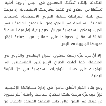
التهدئة بإنهاء تدخّلها العسكري في اليمن أولوية أمنية،
تمكّنها من المضي في تنفيذ مشاريعها الاقتصادية، إذ حرصت
على تلبية اشتراطات جماعة الحوثي الاقتصادية، لاستئناف
العملية السياسية في اليمن، ومن ثمّ توقيع اتفاقية تنهي
الحرب، وتمكّن السعودية من أنّ تصبح راعية إقليمية للتسوية
المُرتقَبَة، مقابل حصولها على ضماناتٍ من الجماعة تؤمّن
حدودها الجنوبية مع اليمن.
إلا أنّ حرب غزّة رفعت مستوى الصراع الإقليمي والدولي في
المنطقة، كما أعادت الصراع الإسرائيلي الفلسطيني إلى
الواجهة على حساب الأولويات السعودية في حلّ الأزمة
اليمنية.
ومع بقاء الخيار الأمني حاضراً في إدارة حساباتها الإقليمية،
فإنّ حرب غزّة فرضت عليها تحدّياتٍ سياسية وأمنية أكثر خطورة
من حربها في اليمن. فإلى جانب التصعيد المتعدّد الأقطاب من