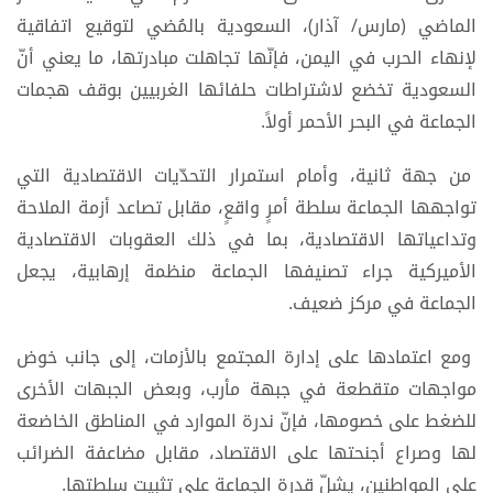
الماضي (مارس/ آذار)، السعودية بالمُضي لتوقيع اتفاقية
لإنهاء الحرب في اليمن، فإنّها تجاهلت مبادرتها، ما يعني أنّ
السعودية تخضع لاشتراطات حلفائها الغربيين بوقف هجمات
الجماعة في البحر الأحمر أولاً.
من جهة ثانية، وأمام استمرار التحدّيات الاقتصادية التي
تواجهها الجماعة سلطة أمرٍ واقعٍ، مقابل تصاعد أزمة الملاحة
وتداعياتها الاقتصادية، بما في ذلك العقوبات الاقتصادية
الأميركية جراء تصنيفها الجماعة منظمة إرهابية، يجعل
الجماعة في مركز ضعيف.
ومع اعتمادها على إدارة المجتمع بالأزمات، إلى جانب خوض
مواجهات متقطعة في جبهة مأرب، وبعض الجبهات الأخرى
للضغط على خصومها، فإنّ ندرة الموارد في المناطق الخاضعة
لها وصراع أجنحتها على الاقتصاد، مقابل مضاعفة الضرائب
على المواطنين، يشلّ قدرة الجماعة على تثبيت سلطتها.