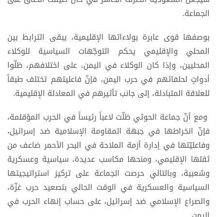
الجماعة.
بوصفها قوى عابرة بولاءاتها الإقليمية، يبقى الترابط بين
المحلي والإقليمي يحكم التوجّهات السياسية للوكلاء
المحليين، وإذا كان الوكلاء في اليمن، على اختلافهم، ظلّوا
أدواتٍ لحلفائهم في حرب اليمن، فإنّ فاعليتهم تختلف طبقاً
للعلاقة المتبادلة، إلى جانب تأثيرهم في المعادلة الإقليمية.
ومع أنّ جماعة الحوثي ظلّت لاعباً رئيساً في الحرب المؤقلمة،
فإنّ انخراطها في جبهة المقاومة الإسلامية ضد إسرائيل،
وفاعليّتها في إدارة أزمة الملاحة في البحر الأحمر ضاعف من
ثقلها الإقليمي، ومنحها مكاسب عديدة، سياسية وعسكرية
وشعبية، وبالتالي حرصت الجماعة على تركيز استراتيجيتها
السياسية والعسكرية في الوقت الحالي بتصعيد حرب غزّة،
والصراع الإسلامي ضد إسرائيل، على حساب إنهاء الحرب في
اليمن.