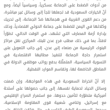
من أدوات الضغط على الجماعة عسكرياً، وسياسياً أيضاً، ومع
أنّ الخيارات السعودية قد تجعلها تلجأ إلى وسائل غير مباشرة،
من دعم القوى الغربية في هجماتها ضدّ الجماعة، إلى تحريك
وكلائها في اليمن للضغط على جماعة الحوثي اقتصادياً، وذلك
بإدارة أزمة المصارف التي تشهد، في الوقت الحالي، تطوّراً
لافتاً، بما في ذلك مطلب فرع عدن للبنك المركزي نقل مراكز
البنوك الرئيسية من صنعاء إلى عدن، إلى جانب التعويل على
استمرار حاجة الجماعة لتنفيذ مطالبها الاقتصادية في
التسوية السياسية، المتمثّلة بدفع رواتب موظفي الدولة في
المناطق الخاضعة لها، وتقاسم الموارد النفطية.
إلا أنّ انخراط السعودية في هذه المواجهة، وإن ضمنت
وسائل الحياد لحماية نفسها، إلى جانب حصولها على أسلحة
أميركية متطوّرة لتأمين حدوها، مع استمرار الصراع الإقليمي
مع إسرائيل، وتنامي شعبية قوى المقاومة الإسلامية،
سيجعل السعودية الطرف الخاسر في حال ضيّقت الخناق على