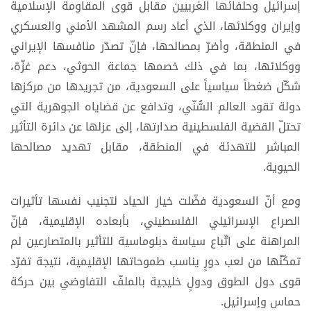
إسرائيل وحلفائها الغربيين مقابل قوى المقاومة الإسلامية
وإيران ووكلائها، الذي أعاد رسم المشهد الأمني والعسكري
في المنطقة، وأضرّ بمصالحها، فإنّ تصدّر منافسها الإيراني
ووكلائها، بما في ذلك خصمها جماعة الحوثي، دعم غزّة،
شكّل ضغطاً سياسياً على السعودية، من تجريدها من مركزها
دولة تقود العالم السُّنّي، وتدافع عن قضاياه الجوهرية التي
تحتلّ القضية الفلسطينية صدارتها، إلى عزلها عن دائرة التأثير
المباشر للتهدئة في المنطقة، مقابل تهديد مصالحها
الحيوية.
ومع أنّ السعودية فضّلت خيار الحياد لتجنيب نفسها تأثيرات
الصراع الإسرائيلي الفلسطيني، بأبعاده الإقليمية، فإنّ
المراهنة على اتّباع سياسة دبلوماسية للتأثير بالمتصارعين لم
تمكّنْها من لعب دورٍ يناسب طموحاتها الإقليمية، نتيجة تفرّد
قوى دول الطوق ودولٍ خليجية بالملفّ التفاوضي بين حركة
حماس وإسرائيل.