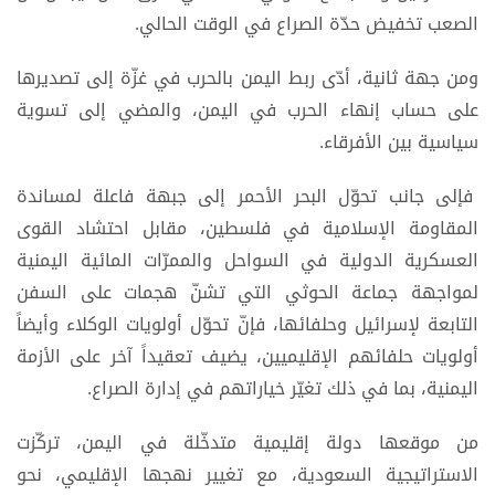
الصعب تخفيض حدّة الصراع في الوقت الحالي.
ومن جهة ثانية، أدّى ربط اليمن بالحرب في غزّة إلى تصديرها
على حساب إنهاء الحرب في اليمن، والمضي إلى تسوية
سياسية بين الأفرقاء.
فإلى جانب تحوّل البحر الأحمر إلى جبهة فاعلة لمساندة
المقاومة الإسلامية في فلسطين، مقابل احتشاد القوى
العسكرية الدولية في السواحل والممرّات المائية اليمنية
لمواجهة جماعة الحوثي التي تشنّ هجمات على السفن
التابعة لإسرائيل وحلفائها، فإنّ تحوّل أولويات الوكلاء وأيضاً
أولويات حلفائهم الإقليميين، يضيف تعقيداً آخر على الأزمة
اليمنية، بما في ذلك تغيّر خياراتهم في إدارة الصراع.
من موقعها دولة إقليمية متدخّلة في اليمن، تركّزت
الاستراتيجية السعودية، مع تغيير نهجها الإقليمي، نحو