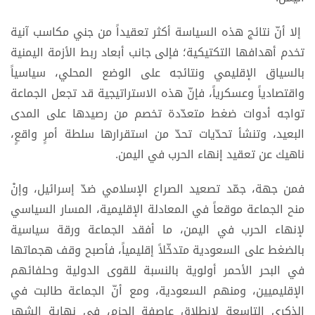
إلا أنّ نتائج هذه السياسة أكثر تعقيداً من جني مكاسب آنية
تخدم أهدافها التكتيكية؛ فإلى جانب أبعاد ربط الأزمة اليمنية
بالسياق الإقليمي ونتائجه على الوضع المحلي، سياسياً
واقتصادياً وعسكرياً، فإنّ هذه الاستراتيجية قد تجعل الجماعة
تواجه أدوات ضغط متعدّدة تخصم من رصيدها على المدى
البعيد، وتنشأ تحدّيات تحدّ من استقرارها سلطة أمرٍ واقعٍ،
ناهيك عن تعقيد إنهاء الحرب في اليمن.
فمن جهة، جمّد تصعيد الصراع الإسلامي ضدّ إسرائيل، وإنْ
منح الجماعة موقعاً في المعادلة الإقليمية، المسار السياسي
لإنهاء الحرب في اليمن، ما أفقد الجماعة ورقة سياسية
بالضغط على السعودية متدخّلاً إقليمياً، فأصبح وقف هجماتها
في البحر الأحمر أولوية بالنسبة للقوى الدولية وحلفائهم
الإقليميين، ومنهم السعودية، ومع أنّ الجماعة طالبت في
الذكرى التاسعة لانطلاق عاصفة الحزم، في نهاية الشهر