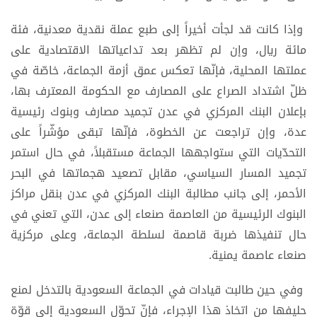
وإذا كانت قد لجأت أخيراً إلى طبع عملة نقدية معدنية، فئة
مائة ريال، وإن لم تظهر بعد تداعياتها الاقتصادية على
عملتها المحلية، فإنّها تعكس عمق أزمة الجماعة، خاصّة في
ظلّ اشتداد الصراع على المصارف مع الحكومة المعترف بها،
بإعلان البنك المركزي في عدن تجميد مصارف وبنوك رئيسية
عدة، وإن تراجعت عن الخطوة، فإنّها تبقى مؤشّراً على
التحدّيات التي ستواجهها الجماعة مستقبلاً، في حال استمر
تجميد المسار السياسي، مقابل تصعيد هجماتها في البحر
الأحمر، إلى جانب مطالبة البنك المركزي في عدن بنقل مراكز
البنوك الرئيسية من العاصمة صنعاء إلى عدن، التي تعني في
حال تنفيذها ضربة قاصمة لسلطة الجماعة، وعلى مركزية
صنعاء عاصمة يمنية.
وفي حين طالبت قيادات في الجماعة السعودية بالتدخل لمنع
حليفها من اتخاذ هذا الإجراء، فإنّ تحوّل السعودية إلى قوّة